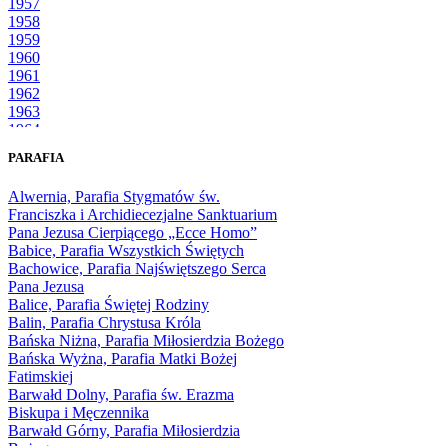
1957
1958
1959
1960
1961
1962
1963
1964
1965
PARAFIA
1966
1967
Alwernia, Parafia Stygmatów św.
1968
Franciszka i Archidiecezjalne Sanktuarium
1969
Pana Jezusa Cierpiącego „Ecce Homo”
1970
Babice, Parafia Wszystkich Świętych
1971
Bachowice, Parafia Najświętszego Serca
1972
Pana Jezusa
1973
Balice, Parafia Świętej Rodziny
1974
Balin, Parafia Chrystusa Króla
1975
Bańska Niżna, Parafia Miłosierdzia Bożego
1976
Bańska Wyżna, Parafia Matki Bożej
1977
Fatimskiej
1978
Barwałd Dolny, Parafia św. Erazma
1979
Biskupa i Męczennika
1980
Barwałd Górny, Parafia Miłosierdzia
1981