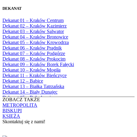
Bożego
1982
Bębło, Parafia Miłosierdzia Bożego
1983
DEKANAT
Bęczarka, Parafia Matki Boskiej
1984
Częstochowskiej
1985
Dekanat 01 – Kraków Centrum
Będkowice, Parafia Najświętszej Maryi
1986
Dekanat 02 – Kraków Kazimierz
Panny Królowej
1987
Dekanat 03 – Kraków Salwator
Białka Górna, Parafia Matki Bożej
1988
Dekanat 04 – Kraków Bronowice
Królowej Rodzin
1989
Dekanat 05 – Kraków Krowodrza
Białka Tatrzańska, Parafia Świętych
1990
Dekanat 06 – Kraków Prądnik
Apostołów Szymona i Judy Tadeusza
1991
Dekanat 07 – Kraków Podgórze
Biały Dunajec, Parafia Matki Bożej
1992
Dekanat 08 – Kraków Prokocim
Królowej Aniołów
1993
Dekanat 09 – Kraków Borek Fałęcki
Biały Kościół, Parafia św. Mikołaja
1994
Dekanat 10 – Kraków Mogiła
Bibice, Parafia Matki Bożej Nieustającej
1995
Dekanat 11 – Kraków Bieńczyce
Pomocy
1996
Dekanat 12 – Babice
Bieńkówka, Parafia Przenajświętszej Trójcy
1997
Dekanat 13 – Białka Tatrzańska
Biertowice, Parafia Matki Bożej
1998
Dekanat 14 – Biały Dunajec
Różańcowej
1999
Dekanat 15 – Bolechowice
Biórków Wielki, Parafia Wniebowzięcia
ZOBACZ TAKŻE
2000
Dekanat 16 – Chrzanów
NMP
METROPOLITA
2001
Dekanat 17 – Czarny Dunajec
Biskupice, Parafia św. Marcina
BISKUPI
2002
Dekanat 18 – Czernichów
Bobrek, Parafia Przenajświętszej Trójcy
KSIĘŻA
2003
Dekanat 19 – Dobczyce
Bodzanów, Parafia Świętych Apostołów
Skontaktuj się z nami!
2004
Dekanat 20 – Jabłonka
Piotra i Pawła
2005
Dekanat 21 – Jordanów
Bolechowice, Parafia Świętych Apostołów
KONTAKT
2006
Dekanat 22 – Kalwaria