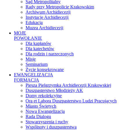
Sąd Metropolitalny
Rady przy Metropolicie Krakowskim
Archiwum Archidiecezji
Instytucje Archidiecezji
Edukacja
Muzea Archidiecezji
MOJE
POWOŁANIE
Dla kapłanów
Dla katechetów
Dla rodzin i narzeczonych
Misje
Seminarium
Życie konsekrowane
EWANGELIZACJA
FORMACJA
Piesza Pielgrzymka Archidiecezji Krakowskiej
Duszpasterstwo Młodzieży AK
Domy rekolekcyjne
Ora et Labora Duszpasterstwo Ludzi Pracujących
Miasto Świętych
Nowa Ewangelizacja
Rada Dialogu
Stowarzyszenia i ruchy
Wspólnoty i duszpasterstwa