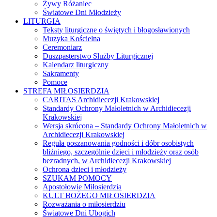
Żywy Różaniec
Światowe Dni Młodzieży
LITURGIA
Teksty liturgiczne o świętych i błogosławionych
Muzyka Kościelna
Ceremoniarz
Duszpasterstwo Służby Liturgicznej
Kalendarz liturgiczny
Sakramenty
Pomoce
STREFA MIŁOSIERDZIA
CARITAS Archidiecezji Krakowskiej
Standardy Ochrony Małoletnich w Archidiecezji
Krakowskiej
Wersja skrócona – Standardy Ochrony Małoletnich w
Archidiecezji Krakowskiej
Reguła poszanowania godności i dóbr osobistych
bliźniego, szczególnie dzieci i młodzieży oraz osób
bezradnych, w Archidiecezji Krakowskiej
Ochrona dzieci i młodzieży
SZUKAM POMOCY
Apostołowie Miłosierdzia
KULT BOŻEGO MIŁOSIERDZIA
Rozważania o miłosierdziu
Światowe Dni Ubogich