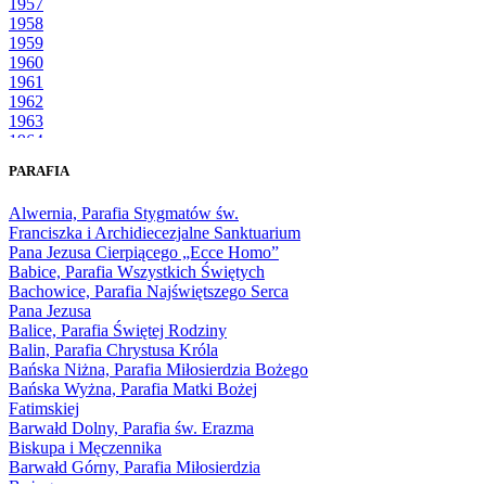
1957
1958
1959
1960
1961
1962
1963
1964
1965
PARAFIA
1966
1967
Alwernia, Parafia Stygmatów św.
1968
Franciszka i Archidiecezjalne Sanktuarium
1969
Pana Jezusa Cierpiącego „Ecce Homo”
1970
Babice, Parafia Wszystkich Świętych
1971
Bachowice, Parafia Najświętszego Serca
1972
Pana Jezusa
1973
Balice, Parafia Świętej Rodziny
1974
Balin, Parafia Chrystusa Króla
1975
Bańska Niżna, Parafia Miłosierdzia Bożego
1976
Bańska Wyżna, Parafia Matki Bożej
1977
Fatimskiej
1978
Barwałd Dolny, Parafia św. Erazma
1979
Biskupa i Męczennika
1980
Barwałd Górny, Parafia Miłosierdzia
1981