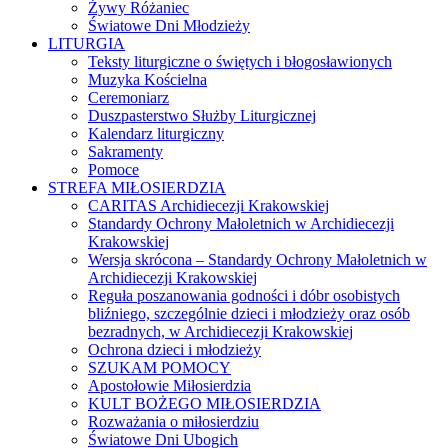
Żywy Różaniec
Światowe Dni Młodzieży
LITURGIA
Teksty liturgiczne o świętych i błogosławionych
Muzyka Kościelna
Ceremoniarz
Duszpasterstwo Służby Liturgicznej
Kalendarz liturgiczny
Sakramenty
Pomoce
STREFA MIŁOSIERDZIA
CARITAS Archidiecezji Krakowskiej
Standardy Ochrony Małoletnich w Archidiecezji
Krakowskiej
Wersja skrócona – Standardy Ochrony Małoletnich w
Archidiecezji Krakowskiej
Reguła poszanowania godności i dóbr osobistych
bliźniego, szczególnie dzieci i młodzieży oraz osób
bezradnych, w Archidiecezji Krakowskiej
Ochrona dzieci i młodzieży
SZUKAM POMOCY
Apostołowie Miłosierdzia
KULT BOŻEGO MIŁOSIERDZIA
Rozważania o miłosierdziu
Światowe Dni Ubogich