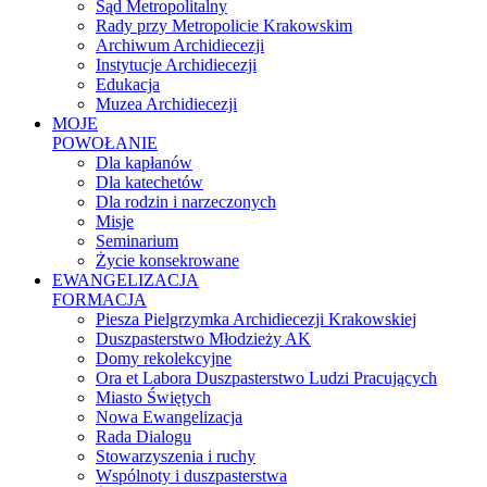
Sąd Metropolitalny
Rady przy Metropolicie Krakowskim
Archiwum Archidiecezji
Instytucje Archidiecezji
Edukacja
Muzea Archidiecezji
MOJE
POWOŁANIE
Dla kapłanów
Dla katechetów
Dla rodzin i narzeczonych
Misje
Seminarium
Życie konsekrowane
EWANGELIZACJA
FORMACJA
Piesza Pielgrzymka Archidiecezji Krakowskiej
Duszpasterstwo Młodzieży AK
Domy rekolekcyjne
Ora et Labora Duszpasterstwo Ludzi Pracujących
Miasto Świętych
Nowa Ewangelizacja
Rada Dialogu
Stowarzyszenia i ruchy
Wspólnoty i duszpasterstwa