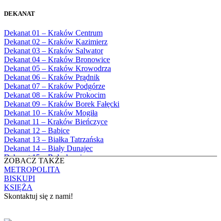
Bożego
1982
Bębło, Parafia Miłosierdzia Bożego
1983
DEKANAT
Bęczarka, Parafia Matki Boskiej
1984
Częstochowskiej
1985
Dekanat 01 – Kraków Centrum
Będkowice, Parafia Najświętszej Maryi
1986
Dekanat 02 – Kraków Kazimierz
Panny Królowej
1987
Dekanat 03 – Kraków Salwator
Białka Górna, Parafia Matki Bożej
1988
Dekanat 04 – Kraków Bronowice
Królowej Rodzin
1989
Dekanat 05 – Kraków Krowodrza
Białka Tatrzańska, Parafia Świętych
1990
Dekanat 06 – Kraków Prądnik
Apostołów Szymona i Judy Tadeusza
1991
Dekanat 07 – Kraków Podgórze
Biały Dunajec, Parafia Matki Bożej
1992
Dekanat 08 – Kraków Prokocim
Królowej Aniołów
1993
Dekanat 09 – Kraków Borek Fałęcki
Biały Kościół, Parafia św. Mikołaja
1994
Dekanat 10 – Kraków Mogiła
Bibice, Parafia Matki Bożej Nieustającej
1995
Dekanat 11 – Kraków Bieńczyce
Pomocy
1996
Dekanat 12 – Babice
Bieńkówka, Parafia Przenajświętszej Trójcy
1997
Dekanat 13 – Białka Tatrzańska
Biertowice, Parafia Matki Bożej
1998
Dekanat 14 – Biały Dunajec
Różańcowej
1999
Dekanat 15 – Bolechowice
Biórków Wielki, Parafia Wniebowzięcia
ZOBACZ TAKŻE
2000
Dekanat 16 – Chrzanów
NMP
METROPOLITA
2001
Dekanat 17 – Czarny Dunajec
Biskupice, Parafia św. Marcina
BISKUPI
2002
Dekanat 18 – Czernichów
Bobrek, Parafia Przenajświętszej Trójcy
KSIĘŻA
2003
Dekanat 19 – Dobczyce
Bodzanów, Parafia Świętych Apostołów
Skontaktuj się z nami!
2004
Dekanat 20 – Jabłonka
Piotra i Pawła
2005
Dekanat 21 – Jordanów
Bolechowice, Parafia Świętych Apostołów
KONTAKT
2006
Dekanat 22 – Kalwaria