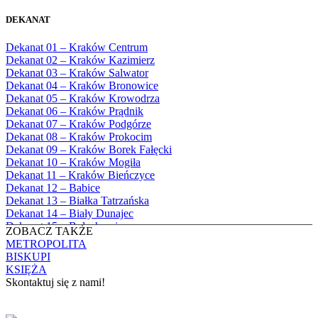
Bożego
1982
Bębło, Parafia Miłosierdzia Bożego
1983
DEKANAT
Bęczarka, Parafia Matki Boskiej
1984
Częstochowskiej
1985
Dekanat 01 – Kraków Centrum
Będkowice, Parafia Najświętszej Maryi
1986
Dekanat 02 – Kraków Kazimierz
Panny Królowej
1987
Dekanat 03 – Kraków Salwator
Białka Górna, Parafia Matki Bożej
1988
Dekanat 04 – Kraków Bronowice
Królowej Rodzin
1989
Dekanat 05 – Kraków Krowodrza
Białka Tatrzańska, Parafia Świętych
1990
Dekanat 06 – Kraków Prądnik
Apostołów Szymona i Judy Tadeusza
1991
Dekanat 07 – Kraków Podgórze
Biały Dunajec, Parafia Matki Bożej
1992
Dekanat 08 – Kraków Prokocim
Królowej Aniołów
1993
Dekanat 09 – Kraków Borek Fałęcki
Biały Kościół, Parafia św. Mikołaja
1994
Dekanat 10 – Kraków Mogiła
Bibice, Parafia Matki Bożej Nieustającej
1995
Dekanat 11 – Kraków Bieńczyce
Pomocy
1996
Dekanat 12 – Babice
Bieńkówka, Parafia Przenajświętszej Trójcy
1997
Dekanat 13 – Białka Tatrzańska
Biertowice, Parafia Matki Bożej
1998
Dekanat 14 – Biały Dunajec
Różańcowej
1999
Dekanat 15 – Bolechowice
Biórków Wielki, Parafia Wniebowzięcia
ZOBACZ TAKŻE
2000
Dekanat 16 – Chrzanów
NMP
METROPOLITA
2001
Dekanat 17 – Czarny Dunajec
Biskupice, Parafia św. Marcina
BISKUPI
2002
Dekanat 18 – Czernichów
Bobrek, Parafia Przenajświętszej Trójcy
KSIĘŻA
2003
Dekanat 19 – Dobczyce
Bodzanów, Parafia Świętych Apostołów
Skontaktuj się z nami!
2004
Dekanat 20 – Jabłonka
Piotra i Pawła
2005
Dekanat 21 – Jordanów
Bolechowice, Parafia Świętych Apostołów
KONTAKT
2006
Dekanat 22 – Kalwaria