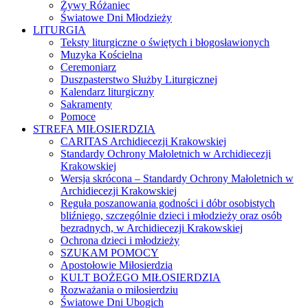
Żywy Różaniec
Światowe Dni Młodzieży
LITURGIA
Teksty liturgiczne o świętych i błogosławionych
Muzyka Kościelna
Ceremoniarz
Duszpasterstwo Służby Liturgicznej
Kalendarz liturgiczny
Sakramenty
Pomoce
STREFA MIŁOSIERDZIA
CARITAS Archidiecezji Krakowskiej
Standardy Ochrony Małoletnich w Archidiecezji
Krakowskiej
Wersja skrócona – Standardy Ochrony Małoletnich w
Archidiecezji Krakowskiej
Reguła poszanowania godności i dóbr osobistych
bliźniego, szczególnie dzieci i młodzieży oraz osób
bezradnych, w Archidiecezji Krakowskiej
Ochrona dzieci i młodzieży
SZUKAM POMOCY
Apostołowie Miłosierdzia
KULT BOŻEGO MIŁOSIERDZIA
Rozważania o miłosierdziu
Światowe Dni Ubogich