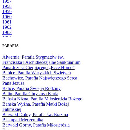
1957
1958
1959
1960
1961
1962
1963
1964
1965
PARAFIA
1966
1967
Alwernia, Parafia Stygmatów św.
1968
Franciszka i Archidiecezjalne Sanktuarium
1969
Pana Jezusa Cierpiącego „Ecce Homo”
1970
Babice, Parafia Wszystkich Świętych
1971
Bachowice, Parafia Najświętszego Serca
1972
Pana Jezusa
1973
Balice, Parafia Świętej Rodziny
1974
Balin, Parafia Chrystusa Króla
1975
Bańska Niżna, Parafia Miłosierdzia Bożego
1976
Bańska Wyżna, Parafia Matki Bożej
1977
Fatimskiej
1978
Barwałd Dolny, Parafia św. Erazma
1979
Biskupa i Męczennika
1980
Barwałd Górny, Parafia Miłosierdzia
1981