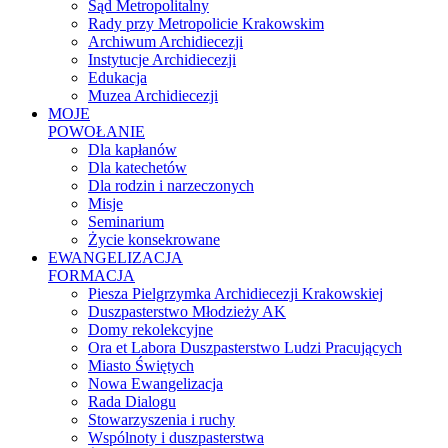
Sąd Metropolitalny
Rady przy Metropolicie Krakowskim
Archiwum Archidiecezji
Instytucje Archidiecezji
Edukacja
Muzea Archidiecezji
MOJE
POWOŁANIE
Dla kapłanów
Dla katechetów
Dla rodzin i narzeczonych
Misje
Seminarium
Życie konsekrowane
EWANGELIZACJA
FORMACJA
Piesza Pielgrzymka Archidiecezji Krakowskiej
Duszpasterstwo Młodzieży AK
Domy rekolekcyjne
Ora et Labora Duszpasterstwo Ludzi Pracujących
Miasto Świętych
Nowa Ewangelizacja
Rada Dialogu
Stowarzyszenia i ruchy
Wspólnoty i duszpasterstwa