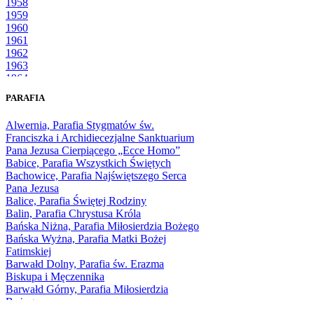
1958
1959
1960
1961
1962
1963
1964
1965
PARAFIA
1966
1967
Alwernia, Parafia Stygmatów św.
1968
Franciszka i Archidiecezjalne Sanktuarium
1969
Pana Jezusa Cierpiącego „Ecce Homo”
1970
Babice, Parafia Wszystkich Świętych
1971
Bachowice, Parafia Najświętszego Serca
1972
Pana Jezusa
1973
Balice, Parafia Świętej Rodziny
1974
Balin, Parafia Chrystusa Króla
1975
Bańska Niżna, Parafia Miłosierdzia Bożego
1976
Bańska Wyżna, Parafia Matki Bożej
1977
Fatimskiej
1978
Barwałd Dolny, Parafia św. Erazma
1979
Biskupa i Męczennika
1980
Barwałd Górny, Parafia Miłosierdzia
1981
Bożego
1982