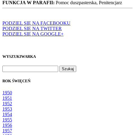
FUNKCJA W PARAFII:
Pomoc duszpasterska, Penitencjarz
PODZIEL SIĘ NA FACEBOOKU
PODZIEL SIĘ NA TWITTER
PODZIEL SIĘ NA GOOGLE+
WYSZUKIWARKA
Szukaj:
ROK ŚWIĘCEŃ
1950
1951
1952
1953
1954
1955
1956
1957