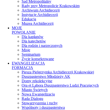
Sąd Metropolitalny
Rady przy Metropolicie Krakowskim
Archiwum Archidiecezji
Instytucje Archidiecezji
Edukacja
Muzea Archidiecezji
MOJE
POWOŁANIE
Dla kapłanów
Dla katechetów
Dla rodzin i narzeczonych
Misje
Seminarium
Życie konsekrowane
EWANGELIZACJA
FORMACJA
Piesza Pielgrzymka Archidiecezji Krakowskiej
Duszpasterstwo Młodzieży AK
Domy rekolekcyjne
Ora et Labora Duszpasterstwo Ludzi Pracujących
Miasto Świętych
Nowa Ewangelizacja
Rada Dialogu
Stowarzyszenia i ruchy
Wspólnoty i duszpasterstwa