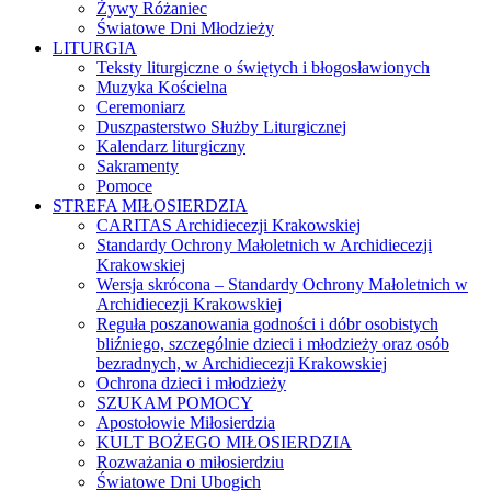
Żywy Różaniec
Światowe Dni Młodzieży
LITURGIA
Teksty liturgiczne o świętych i błogosławionych
Muzyka Kościelna
Ceremoniarz
Duszpasterstwo Służby Liturgicznej
Kalendarz liturgiczny
Sakramenty
Pomoce
STREFA MIŁOSIERDZIA
CARITAS Archidiecezji Krakowskiej
Standardy Ochrony Małoletnich w Archidiecezji
Krakowskiej
Wersja skrócona – Standardy Ochrony Małoletnich w
Archidiecezji Krakowskiej
Reguła poszanowania godności i dóbr osobistych
bliźniego, szczególnie dzieci i młodzieży oraz osób
bezradnych, w Archidiecezji Krakowskiej
Ochrona dzieci i młodzieży
SZUKAM POMOCY
Apostołowie Miłosierdzia
KULT BOŻEGO MIŁOSIERDZIA
Rozważania o miłosierdziu
Światowe Dni Ubogich