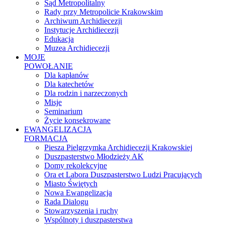
Sąd Metropolitalny
Rady przy Metropolicie Krakowskim
Archiwum Archidiecezji
Instytucje Archidiecezji
Edukacja
Muzea Archidiecezji
MOJE
POWOŁANIE
Dla kapłanów
Dla katechetów
Dla rodzin i narzeczonych
Misje
Seminarium
Życie konsekrowane
EWANGELIZACJA
FORMACJA
Piesza Pielgrzymka Archidiecezji Krakowskiej
Duszpasterstwo Młodzieży AK
Domy rekolekcyjne
Ora et Labora Duszpasterstwo Ludzi Pracujących
Miasto Świętych
Nowa Ewangelizacja
Rada Dialogu
Stowarzyszenia i ruchy
Wspólnoty i duszpasterstwa