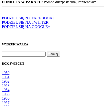
FUNKCJA W PARAFII:
Pomoc duszpasterska, Penitencjarz
PODZIEL SIĘ NA FACEBOOKU
PODZIEL SIĘ NA TWITTER
PODZIEL SIĘ NA GOOGLE+
WYSZUKIWARKA
Szukaj:
ROK ŚWIĘCEŃ
1950
1951
1952
1953
1954
1955
1956
1957