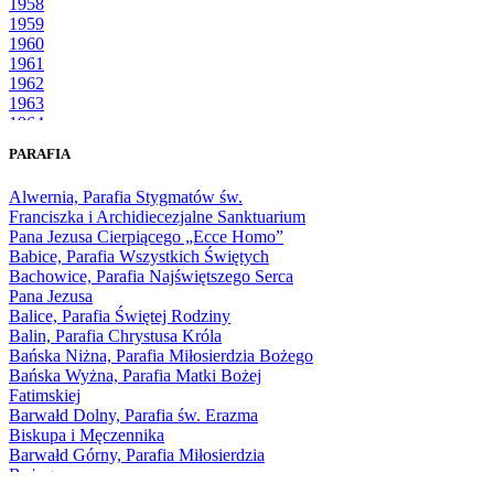
1958
1959
1960
1961
1962
1963
1964
1965
PARAFIA
1966
1967
Alwernia, Parafia Stygmatów św.
1968
Franciszka i Archidiecezjalne Sanktuarium
1969
Pana Jezusa Cierpiącego „Ecce Homo”
1970
Babice, Parafia Wszystkich Świętych
1971
Bachowice, Parafia Najświętszego Serca
1972
Pana Jezusa
1973
Balice, Parafia Świętej Rodziny
1974
Balin, Parafia Chrystusa Króla
1975
Bańska Niżna, Parafia Miłosierdzia Bożego
1976
Bańska Wyżna, Parafia Matki Bożej
1977
Fatimskiej
1978
Barwałd Dolny, Parafia św. Erazma
1979
Biskupa i Męczennika
1980
Barwałd Górny, Parafia Miłosierdzia
1981
Bożego
1982