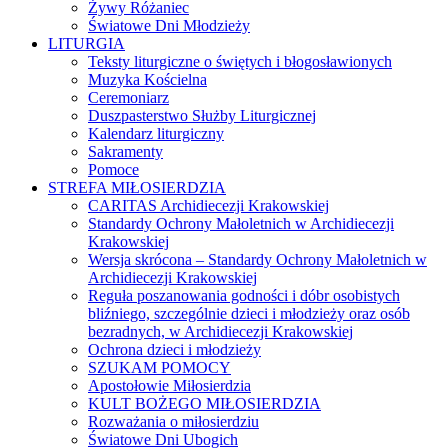
Żywy Różaniec
Światowe Dni Młodzieży
LITURGIA
Teksty liturgiczne o świętych i błogosławionych
Muzyka Kościelna
Ceremoniarz
Duszpasterstwo Służby Liturgicznej
Kalendarz liturgiczny
Sakramenty
Pomoce
STREFA MIŁOSIERDZIA
CARITAS Archidiecezji Krakowskiej
Standardy Ochrony Małoletnich w Archidiecezji
Krakowskiej
Wersja skrócona – Standardy Ochrony Małoletnich w
Archidiecezji Krakowskiej
Reguła poszanowania godności i dóbr osobistych
bliźniego, szczególnie dzieci i młodzieży oraz osób
bezradnych, w Archidiecezji Krakowskiej
Ochrona dzieci i młodzieży
SZUKAM POMOCY
Apostołowie Miłosierdzia
KULT BOŻEGO MIŁOSIERDZIA
Rozważania o miłosierdziu
Światowe Dni Ubogich