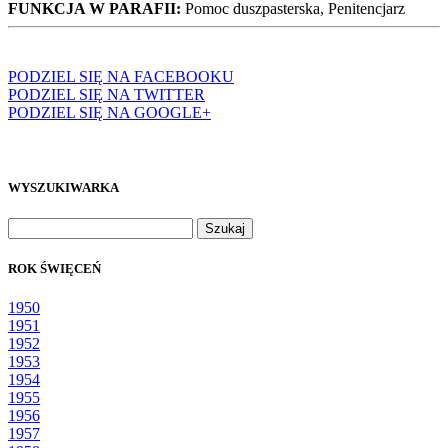
FUNKCJA W PARAFII:
Pomoc duszpasterska, Penitencjarz
PODZIEL SIĘ NA FACEBOOKU
PODZIEL SIĘ NA TWITTER
PODZIEL SIĘ NA GOOGLE+
WYSZUKIWARKA
Szukaj:
ROK ŚWIĘCEŃ
1950
1951
1952
1953
1954
1955
1956
1957