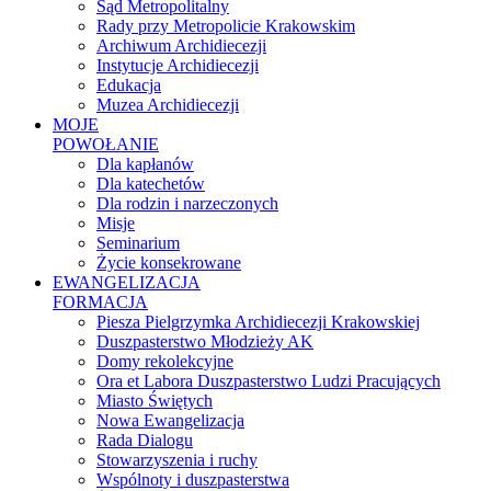
Sąd Metropolitalny
Rady przy Metropolicie Krakowskim
Archiwum Archidiecezji
Instytucje Archidiecezji
Edukacja
Muzea Archidiecezji
MOJE
POWOŁANIE
Dla kapłanów
Dla katechetów
Dla rodzin i narzeczonych
Misje
Seminarium
Życie konsekrowane
EWANGELIZACJA
FORMACJA
Piesza Pielgrzymka Archidiecezji Krakowskiej
Duszpasterstwo Młodzieży AK
Domy rekolekcyjne
Ora et Labora Duszpasterstwo Ludzi Pracujących
Miasto Świętych
Nowa Ewangelizacja
Rada Dialogu
Stowarzyszenia i ruchy
Wspólnoty i duszpasterstwa