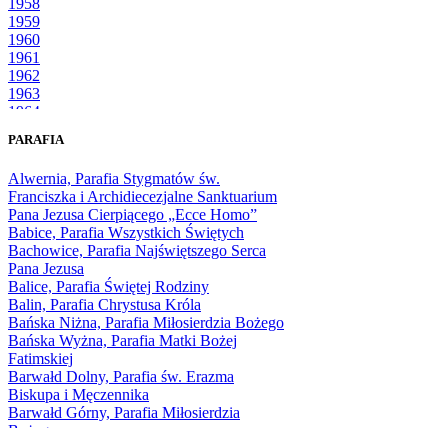
1958
1959
1960
1961
1962
1963
1964
1965
PARAFIA
1966
1967
Alwernia, Parafia Stygmatów św.
1968
Franciszka i Archidiecezjalne Sanktuarium
1969
Pana Jezusa Cierpiącego „Ecce Homo”
1970
Babice, Parafia Wszystkich Świętych
1971
Bachowice, Parafia Najświętszego Serca
1972
Pana Jezusa
1973
Balice, Parafia Świętej Rodziny
1974
Balin, Parafia Chrystusa Króla
1975
Bańska Niżna, Parafia Miłosierdzia Bożego
1976
Bańska Wyżna, Parafia Matki Bożej
1977
Fatimskiej
1978
Barwałd Dolny, Parafia św. Erazma
1979
Biskupa i Męczennika
1980
Barwałd Górny, Parafia Miłosierdzia
1981
Bożego
1982