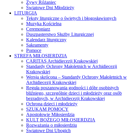
Żywy Różaniec
Światowe Dni Młodzieży
LITURGIA
Teksty liturgiczne o świętych i błogosławionych
Muzyka Kościelna
Ceremoniarz
Duszpasterstwo Służby Liturgicznej
Kalendarz liturgiczny
Sakramenty
Pomoce
STREFA MIŁOSIERDZIA
CARITAS Archidiecezji Krakowskiej
Standardy Ochrony Małoletnich w Archidiecezji
Krakowskiej
Wersja skrócona – Standardy Ochrony Małoletnich w
Archidiecezji Krakowskiej
Reguła poszanowania godności i dóbr osobistych
bliźniego, szczególnie dzieci i młodzieży oraz osób
bezradnych, w Archidiecezji Krakowskiej
Ochrona dzieci i młodzieży
SZUKAM POMOCY
Apostołowie Miłosierdzia
KULT BOŻEGO MIŁOSIERDZIA
Rozważania o miłosierdziu
Światowe Dni Ubogich