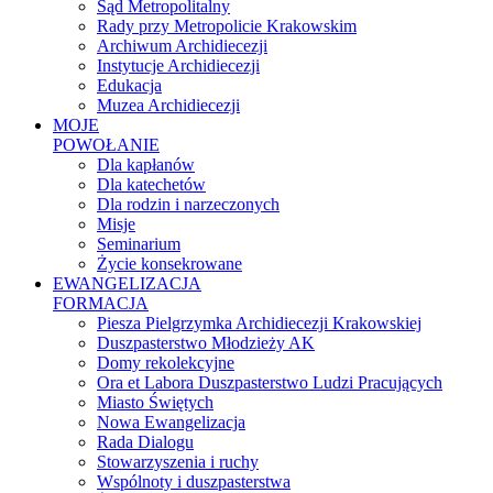
Sąd Metropolitalny
Rady przy Metropolicie Krakowskim
Archiwum Archidiecezji
Instytucje Archidiecezji
Edukacja
Muzea Archidiecezji
MOJE
POWOŁANIE
Dla kapłanów
Dla katechetów
Dla rodzin i narzeczonych
Misje
Seminarium
Życie konsekrowane
EWANGELIZACJA
FORMACJA
Piesza Pielgrzymka Archidiecezji Krakowskiej
Duszpasterstwo Młodzieży AK
Domy rekolekcyjne
Ora et Labora Duszpasterstwo Ludzi Pracujących
Miasto Świętych
Nowa Ewangelizacja
Rada Dialogu
Stowarzyszenia i ruchy
Wspólnoty i duszpasterstwa