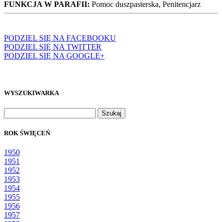
FUNKCJA W PARAFII:
Pomoc duszpasterska, Penitencjarz
PODZIEL SIĘ NA FACEBOOKU
PODZIEL SIĘ NA TWITTER
PODZIEL SIĘ NA GOOGLE+
WYSZUKIWARKA
Szukaj:
ROK ŚWIĘCEŃ
1950
1951
1952
1953
1954
1955
1956
1957