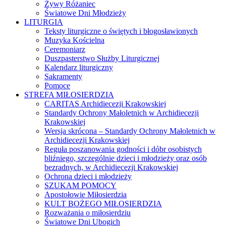
Żywy Różaniec
Światowe Dni Młodzieży
LITURGIA
Teksty liturgiczne o świętych i błogosławionych
Muzyka Kościelna
Ceremoniarz
Duszpasterstwo Służby Liturgicznej
Kalendarz liturgiczny
Sakramenty
Pomoce
STREFA MIŁOSIERDZIA
CARITAS Archidiecezji Krakowskiej
Standardy Ochrony Małoletnich w Archidiecezji
Krakowskiej
Wersja skrócona – Standardy Ochrony Małoletnich w
Archidiecezji Krakowskiej
Reguła poszanowania godności i dóbr osobistych
bliźniego, szczególnie dzieci i młodzieży oraz osób
bezradnych, w Archidiecezji Krakowskiej
Ochrona dzieci i młodzieży
SZUKAM POMOCY
Apostołowie Miłosierdzia
KULT BOŻEGO MIŁOSIERDZIA
Rozważania o miłosierdziu
Światowe Dni Ubogich