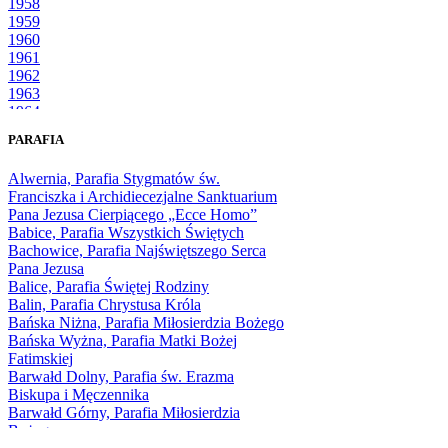
1958
1959
1960
1961
1962
1963
1964
1965
PARAFIA
1966
1967
Alwernia, Parafia Stygmatów św.
1968
Franciszka i Archidiecezjalne Sanktuarium
1969
Pana Jezusa Cierpiącego „Ecce Homo”
1970
Babice, Parafia Wszystkich Świętych
1971
Bachowice, Parafia Najświętszego Serca
1972
Pana Jezusa
1973
Balice, Parafia Świętej Rodziny
1974
Balin, Parafia Chrystusa Króla
1975
Bańska Niżna, Parafia Miłosierdzia Bożego
1976
Bańska Wyżna, Parafia Matki Bożej
1977
Fatimskiej
1978
Barwałd Dolny, Parafia św. Erazma
1979
Biskupa i Męczennika
1980
Barwałd Górny, Parafia Miłosierdzia
1981
Bożego
1982