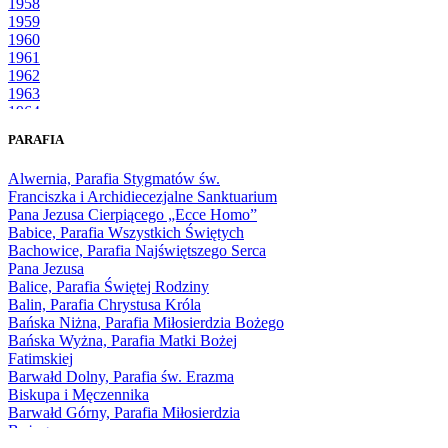
1958
1959
1960
1961
1962
1963
1964
1965
PARAFIA
1966
1967
Alwernia, Parafia Stygmatów św.
1968
Franciszka i Archidiecezjalne Sanktuarium
1969
Pana Jezusa Cierpiącego „Ecce Homo”
1970
Babice, Parafia Wszystkich Świętych
1971
Bachowice, Parafia Najświętszego Serca
1972
Pana Jezusa
1973
Balice, Parafia Świętej Rodziny
1974
Balin, Parafia Chrystusa Króla
1975
Bańska Niżna, Parafia Miłosierdzia Bożego
1976
Bańska Wyżna, Parafia Matki Bożej
1977
Fatimskiej
1978
Barwałd Dolny, Parafia św. Erazma
1979
Biskupa i Męczennika
1980
Barwałd Górny, Parafia Miłosierdzia
1981
Bożego
1982