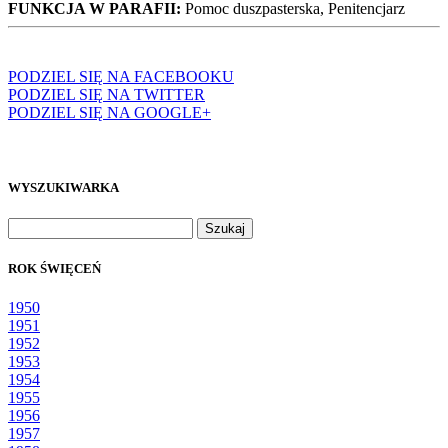
FUNKCJA W PARAFII:
Pomoc duszpasterska, Penitencjarz
PODZIEL SIĘ NA FACEBOOKU
PODZIEL SIĘ NA TWITTER
PODZIEL SIĘ NA GOOGLE+
WYSZUKIWARKA
Szukaj:
ROK ŚWIĘCEŃ
1950
1951
1952
1953
1954
1955
1956
1957