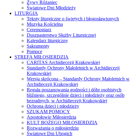
Żywy Różaniec
Światowe Dni Młodzieży
LITURGIA
Teksty liturgiczne o świętych i błogosławionych
Muzyka Kościelna
Ceremoniarz
Duszpasterstwo Służby Liturgicznej
Kalendarz liturgiczny
Sakramenty
Pomoce
STREFA MIŁOSIERDZIA
CARITAS Archidiecezji Krakowskiej
Standardy Ochrony Małoletnich w Archidiecezji
Krakowskiej
Wersja skrócona – Standardy Ochrony Małoletnich w
Archidiecezji Krakowskiej
Reguła poszanowania godności i dóbr osobistych
bliźniego, szczególnie dzieci i młodzieży oraz osób
bezradnych, w Archidiecezji Krakowskiej
Ochrona dzieci i młodzieży
SZUKAM POMOCY
Apostołowie Miłosierdzia
KULT BOŻEGO MIŁOSIERDZIA
Rozważania o miłosierdziu
Światowe Dni Ubogich