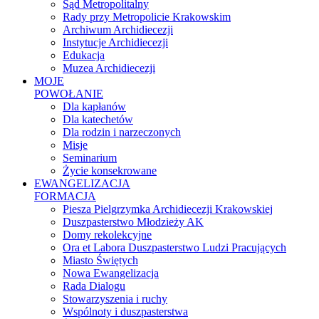
Sąd Metropolitalny
Rady przy Metropolicie Krakowskim
Archiwum Archidiecezji
Instytucje Archidiecezji
Edukacja
Muzea Archidiecezji
MOJE
POWOŁANIE
Dla kapłanów
Dla katechetów
Dla rodzin i narzeczonych
Misje
Seminarium
Życie konsekrowane
EWANGELIZACJA
FORMACJA
Piesza Pielgrzymka Archidiecezji Krakowskiej
Duszpasterstwo Młodzieży AK
Domy rekolekcyjne
Ora et Labora Duszpasterstwo Ludzi Pracujących
Miasto Świętych
Nowa Ewangelizacja
Rada Dialogu
Stowarzyszenia i ruchy
Wspólnoty i duszpasterstwa