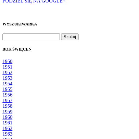
PODZIEL SIĘ NA GOOGLE+
WYSZUKIWARKA
Szukaj:
ROK ŚWIĘCEŃ
1950
1951
1952
1953
1954
1955
1956
1957
1958
1959
1960
1961
1962
1963