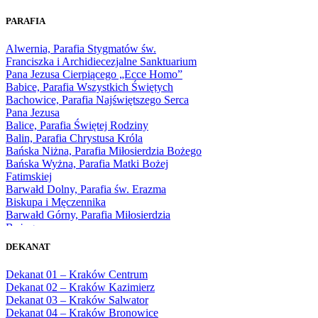
1964
1965
PARAFIA
1966
1967
Alwernia, Parafia Stygmatów św.
1968
Franciszka i Archidiecezjalne Sanktuarium
1969
Pana Jezusa Cierpiącego „Ecce Homo”
1970
Babice, Parafia Wszystkich Świętych
1971
Bachowice, Parafia Najświętszego Serca
1972
Pana Jezusa
1973
Balice, Parafia Świętej Rodziny
1974
Balin, Parafia Chrystusa Króla
1975
Bańska Niżna, Parafia Miłosierdzia Bożego
1976
Bańska Wyżna, Parafia Matki Bożej
1977
Fatimskiej
1978
Barwałd Dolny, Parafia św. Erazma
1979
Biskupa i Męczennika
1980
Barwałd Górny, Parafia Miłosierdzia
1981
Bożego
1982
Bębło, Parafia Miłosierdzia Bożego
1983
DEKANAT
Bęczarka, Parafia Matki Boskiej
1984
Częstochowskiej
1985
Dekanat 01 – Kraków Centrum
Będkowice, Parafia Najświętszej Maryi
1986
Dekanat 02 – Kraków Kazimierz
Panny Królowej
1987
Dekanat 03 – Kraków Salwator
Białka Górna, Parafia Matki Bożej
1988
Dekanat 04 – Kraków Bronowice
Królowej Rodzin