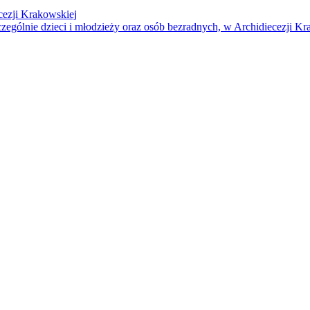
cezji Krakowskiej
czególnie dzieci i młodzieży oraz osób bezradnych, w Archidiecezji Kr