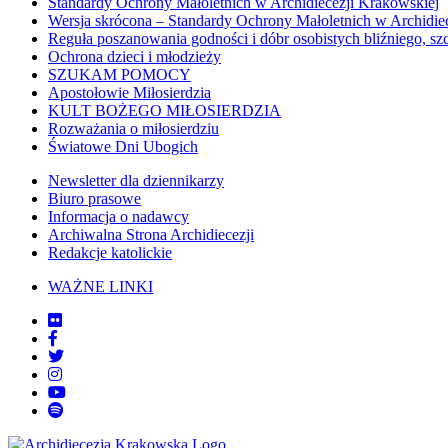
Standardy Ochrony Małoletnich w Archidiecezji Krakowskiej
Wersja skrócona – Standardy Ochrony Małoletnich w Archidie
Reguła poszanowania godności i dóbr osobistych bliźniego, sz
Ochrona dzieci i młodzieży
SZUKAM POMOCY
Apostołowie Miłosierdzia
KULT BOŻEGO MIŁOSIERDZIA
Rozważania o miłosierdziu
Światowe Dni Ubogich
Newsletter dla dziennikarzy
Biuro prasowe
Informacja o nadawcy
Archiwalna Strona Archidiecezji
Redakcje katolickie
WAŻNE LINKI