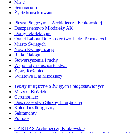
Misje
Seminarium
Życie konsekrowane
Piesza Pielgrzymka Archidiecezji Krakowskiej
Duszpasterstwo Młodzieży AK
Domy rekolekcyjne
Ora et Labora Duszpasterstwo Ludzi Pracujących
Miasto Świętych
Nowa Ewangelizacja
Rada Dialogu
Stowarzyszenia i ruchy
Wspólnoty i duszpasterstwa
Żywy Różaniec
Światowe Dni Młodzieży
Teksty liturgiczne o świętych i błogosławionych
Muzyka Kościelna
Ceremoniarz
Duszpasterstwo Służby Liturgicznej
Kalendarz liturgiczny
Sakramenty
Pomoce
CARITAS Archidiecezji Krakowskiej