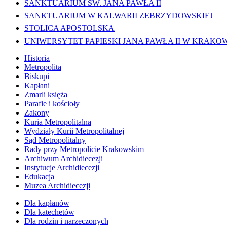
SANKTUARIUM ŚW. JANA PAWŁA II
SANKTUARIUM W KALWARII ZEBRZYDOWSKIEJ
STOLICA APOSTOLSKA
UNIWERSYTET PAPIESKI JANA PAWŁA II W KRAKO
Historia
Metropolita
Biskupi
Kapłani
Zmarli księża
Parafie i kościoły
Zakony
Kuria Metropolitalna
Wydziały Kurii Metropolitalnej
Sąd Metropolitalny
Rady przy Metropolicie Krakowskim
Archiwum Archidiecezji
Instytucje Archidiecezji
Edukacja
Muzea Archidiecezji
Dla kapłanów
Dla katechetów
Dla rodzin i narzeczonych