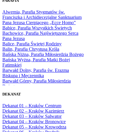
PARAFIA
1966
1967
Alwernia, Parafia Stygmatów św.
1968
Franciszka i Archidiecezjalne Sanktuarium
1969
Pana Jezusa Cierpiącego „Ecce Homo”
1970
Babice, Parafia Wszystkich Świętych
1971
Bachowice, Parafia Najświętszego Serca
1972
Pana Jezusa
1973
Balice, Parafia Świętej Rodziny
1974
Balin, Parafia Chrystusa Króla
1975
Bańska Niżna, Parafia Miłosierdzia Bożego
1976
Bańska Wyżna, Parafia Matki Bożej
1977
Fatimskiej
1978
Barwałd Dolny, Parafia św. Erazma
1979
Biskupa i Męczennika
1980
Barwałd Górny, Parafia Miłosierdzia
1981
Bożego
1982
Bębło, Parafia Miłosierdzia Bożego
1983
DEKANAT
Bęczarka, Parafia Matki Boskiej
1984
Częstochowskiej
1985
Dekanat 01 – Kraków Centrum
Będkowice, Parafia Najświętszej Maryi
1986
Dekanat 02 – Kraków Kazimierz
Panny Królowej
1987
Dekanat 03 – Kraków Salwator
Białka Górna, Parafia Matki Bożej
1988
Dekanat 04 – Kraków Bronowice
Królowej Rodzin
1989
Dekanat 05 – Kraków Krowodrza
Białka Tatrzańska, Parafia Świętych
1990