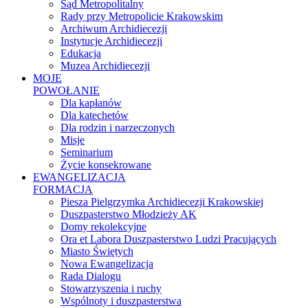
Sąd Metropolitalny
Rady przy Metropolicie Krakowskim
Archiwum Archidiecezji
Instytucje Archidiecezji
Edukacja
Muzea Archidiecezji
MOJE
POWOŁANIE
Dla kapłanów
Dla katechetów
Dla rodzin i narzeczonych
Misje
Seminarium
Życie konsekrowane
EWANGELIZACJA
FORMACJA
Piesza Pielgrzymka Archidiecezji Krakowskiej
Duszpasterstwo Młodzieży AK
Domy rekolekcyjne
Ora et Labora Duszpasterstwo Ludzi Pracujących
Miasto Świętych
Nowa Ewangelizacja
Rada Dialogu
Stowarzyszenia i ruchy
Wspólnoty i duszpasterstwa