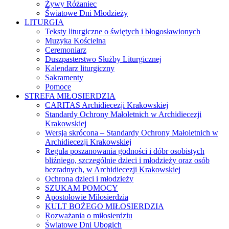
Żywy Różaniec
Światowe Dni Młodzieży
LITURGIA
Teksty liturgiczne o świętych i błogosławionych
Muzyka Kościelna
Ceremoniarz
Duszpasterstwo Służby Liturgicznej
Kalendarz liturgiczny
Sakramenty
Pomoce
STREFA MIŁOSIERDZIA
CARITAS Archidiecezji Krakowskiej
Standardy Ochrony Małoletnich w Archidiecezji
Krakowskiej
Wersja skrócona – Standardy Ochrony Małoletnich w
Archidiecezji Krakowskiej
Reguła poszanowania godności i dóbr osobistych
bliźniego, szczególnie dzieci i młodzieży oraz osób
bezradnych, w Archidiecezji Krakowskiej
Ochrona dzieci i młodzieży
SZUKAM POMOCY
Apostołowie Miłosierdzia
KULT BOŻEGO MIŁOSIERDZIA
Rozważania o miłosierdziu
Światowe Dni Ubogich