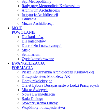
Sąd Metropolitalny
Rady przy Metropolicie Krakowskim
Archiwum Archidiecezji
Instytucje Archidiecezji
Edukacja
Muzea Archidiecezji
MOJE
POWOŁANIE
Dla kapłanów
Dla katechetów
Dla rodzin i narzeczonych
Misje
Seminarium
Życie konsekrowane
EWANGELIZACJA
FORMACJA
Piesza Pielgrzymka Archidiecezji Krakowskiej
Duszpasterstwo Młodzieży AK
Domy rekolekcyjne
Ora et Labora Duszpasterstwo Ludzi Pracujących
Miasto Świętych
Nowa Ewangelizacja
Rada Dialogu
Stowarzyszenia i ruchy
Wspólnoty i duszpasterstwa