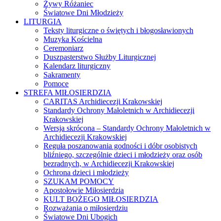
Żywy Różaniec
Światowe Dni Młodzieży
LITURGIA
Teksty liturgiczne o świętych i błogosławionych
Muzyka Kościelna
Ceremoniarz
Duszpasterstwo Służby Liturgicznej
Kalendarz liturgiczny
Sakramenty
Pomoce
STREFA MIŁOSIERDZIA
CARITAS Archidiecezji Krakowskiej
Standardy Ochrony Małoletnich w Archidiecezji
Krakowskiej
Wersja skrócona – Standardy Ochrony Małoletnich w
Archidiecezji Krakowskiej
Reguła poszanowania godności i dóbr osobistych
bliźniego, szczególnie dzieci i młodzieży oraz osób
bezradnych, w Archidiecezji Krakowskiej
Ochrona dzieci i młodzieży
SZUKAM POMOCY
Apostołowie Miłosierdzia
KULT BOŻEGO MIŁOSIERDZIA
Rozważania o miłosierdziu
Światowe Dni Ubogich