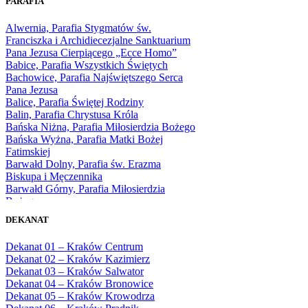
PARAFIA
1966
1967
Alwernia, Parafia Stygmatów św.
1968
Franciszka i Archidiecezjalne Sanktuarium
1969
Pana Jezusa Cierpiącego „Ecce Homo”
1970
Babice, Parafia Wszystkich Świętych
1971
Bachowice, Parafia Najświętszego Serca
1972
Pana Jezusa
1973
Balice, Parafia Świętej Rodziny
1974
Balin, Parafia Chrystusa Króla
1975
Bańska Niżna, Parafia Miłosierdzia Bożego
1976
Bańska Wyżna, Parafia Matki Bożej
1977
Fatimskiej
1978
Barwałd Dolny, Parafia św. Erazma
1979
Biskupa i Męczennika
1980
Barwałd Górny, Parafia Miłosierdzia
1981
Bożego
1982
Bębło, Parafia Miłosierdzia Bożego
1983
DEKANAT
Bęczarka, Parafia Matki Boskiej
1984
Częstochowskiej
1985
Dekanat 01 – Kraków Centrum
Będkowice, Parafia Najświętszej Maryi
1986
Dekanat 02 – Kraków Kazimierz
Panny Królowej
1987
Dekanat 03 – Kraków Salwator
Białka Górna, Parafia Matki Bożej
1988
Dekanat 04 – Kraków Bronowice
Królowej Rodzin
1989
Dekanat 05 – Kraków Krowodrza
Białka Tatrzańska, Parafia Świętych
1990