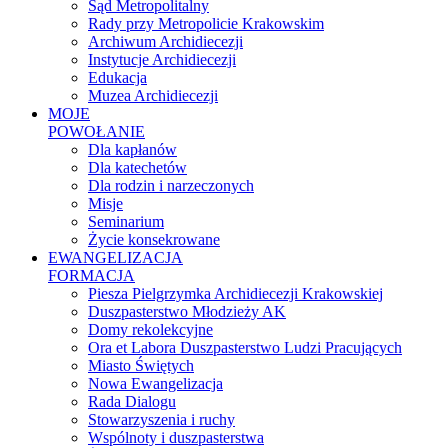
Sąd Metropolitalny
Rady przy Metropolicie Krakowskim
Archiwum Archidiecezji
Instytucje Archidiecezji
Edukacja
Muzea Archidiecezji
MOJE
POWOŁANIE
Dla kapłanów
Dla katechetów
Dla rodzin i narzeczonych
Misje
Seminarium
Życie konsekrowane
EWANGELIZACJA
FORMACJA
Piesza Pielgrzymka Archidiecezji Krakowskiej
Duszpasterstwo Młodzieży AK
Domy rekolekcyjne
Ora et Labora Duszpasterstwo Ludzi Pracujących
Miasto Świętych
Nowa Ewangelizacja
Rada Dialogu
Stowarzyszenia i ruchy
Wspólnoty i duszpasterstwa