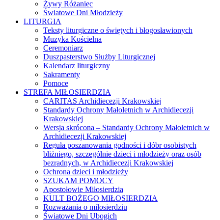
Żywy Różaniec
Światowe Dni Młodzieży
LITURGIA
Teksty liturgiczne o świętych i błogosławionych
Muzyka Kościelna
Ceremoniarz
Duszpasterstwo Służby Liturgicznej
Kalendarz liturgiczny
Sakramenty
Pomoce
STREFA MIŁOSIERDZIA
CARITAS Archidiecezji Krakowskiej
Standardy Ochrony Małoletnich w Archidiecezji
Krakowskiej
Wersja skrócona – Standardy Ochrony Małoletnich w
Archidiecezji Krakowskiej
Reguła poszanowania godności i dóbr osobistych
bliźniego, szczególnie dzieci i młodzieży oraz osób
bezradnych, w Archidiecezji Krakowskiej
Ochrona dzieci i młodzieży
SZUKAM POMOCY
Apostołowie Miłosierdzia
KULT BOŻEGO MIŁOSIERDZIA
Rozważania o miłosierdziu
Światowe Dni Ubogich