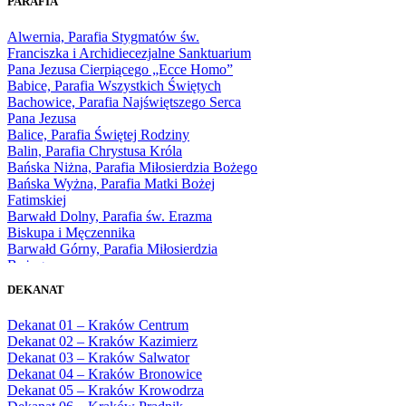
PARAFIA
1966
1967
Alwernia, Parafia Stygmatów św.
1968
Franciszka i Archidiecezjalne Sanktuarium
1969
Pana Jezusa Cierpiącego „Ecce Homo”
1970
Babice, Parafia Wszystkich Świętych
1971
Bachowice, Parafia Najświętszego Serca
1972
Pana Jezusa
1973
Balice, Parafia Świętej Rodziny
1974
Balin, Parafia Chrystusa Króla
1975
Bańska Niżna, Parafia Miłosierdzia Bożego
1976
Bańska Wyżna, Parafia Matki Bożej
1977
Fatimskiej
1978
Barwałd Dolny, Parafia św. Erazma
1979
Biskupa i Męczennika
1980
Barwałd Górny, Parafia Miłosierdzia
1981
Bożego
1982
Bębło, Parafia Miłosierdzia Bożego
1983
DEKANAT
Bęczarka, Parafia Matki Boskiej
1984
Częstochowskiej
1985
Dekanat 01 – Kraków Centrum
Będkowice, Parafia Najświętszej Maryi
1986
Dekanat 02 – Kraków Kazimierz
Panny Królowej
1987
Dekanat 03 – Kraków Salwator
Białka Górna, Parafia Matki Bożej
1988
Dekanat 04 – Kraków Bronowice
Królowej Rodzin
1989
Dekanat 05 – Kraków Krowodrza
Białka Tatrzańska, Parafia Świętych
1990