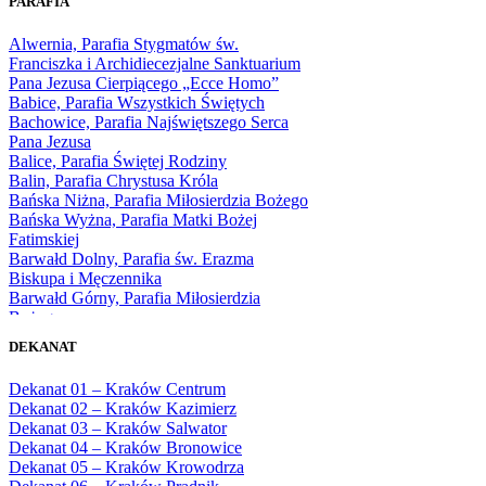
PARAFIA
1966
1967
Alwernia, Parafia Stygmatów św.
1968
Franciszka i Archidiecezjalne Sanktuarium
1969
Pana Jezusa Cierpiącego „Ecce Homo”
1970
Babice, Parafia Wszystkich Świętych
1971
Bachowice, Parafia Najświętszego Serca
1972
Pana Jezusa
1973
Balice, Parafia Świętej Rodziny
1974
Balin, Parafia Chrystusa Króla
1975
Bańska Niżna, Parafia Miłosierdzia Bożego
1976
Bańska Wyżna, Parafia Matki Bożej
1977
Fatimskiej
1978
Barwałd Dolny, Parafia św. Erazma
1979
Biskupa i Męczennika
1980
Barwałd Górny, Parafia Miłosierdzia
1981
Bożego
1982
Bębło, Parafia Miłosierdzia Bożego
1983
DEKANAT
Bęczarka, Parafia Matki Boskiej
1984
Częstochowskiej
1985
Dekanat 01 – Kraków Centrum
Będkowice, Parafia Najświętszej Maryi
1986
Dekanat 02 – Kraków Kazimierz
Panny Królowej
1987
Dekanat 03 – Kraków Salwator
Białka Górna, Parafia Matki Bożej
1988
Dekanat 04 – Kraków Bronowice
Królowej Rodzin
1989
Dekanat 05 – Kraków Krowodrza
Białka Tatrzańska, Parafia Świętych
1990