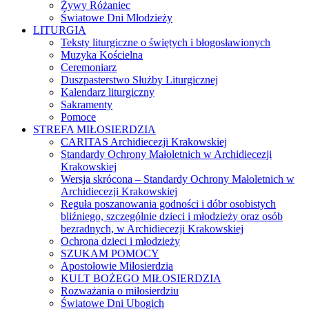
Żywy Różaniec
Światowe Dni Młodzieży
LITURGIA
Teksty liturgiczne o świętych i błogosławionych
Muzyka Kościelna
Ceremoniarz
Duszpasterstwo Służby Liturgicznej
Kalendarz liturgiczny
Sakramenty
Pomoce
STREFA MIŁOSIERDZIA
CARITAS Archidiecezji Krakowskiej
Standardy Ochrony Małoletnich w Archidiecezji
Krakowskiej
Wersja skrócona – Standardy Ochrony Małoletnich w
Archidiecezji Krakowskiej
Reguła poszanowania godności i dóbr osobistych
bliźniego, szczególnie dzieci i młodzieży oraz osób
bezradnych, w Archidiecezji Krakowskiej
Ochrona dzieci i młodzieży
SZUKAM POMOCY
Apostołowie Miłosierdzia
KULT BOŻEGO MIŁOSIERDZIA
Rozważania o miłosierdziu
Światowe Dni Ubogich