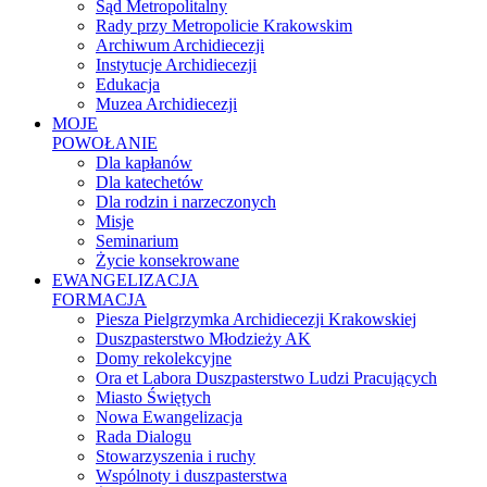
Sąd Metropolitalny
Rady przy Metropolicie Krakowskim
Archiwum Archidiecezji
Instytucje Archidiecezji
Edukacja
Muzea Archidiecezji
MOJE
POWOŁANIE
Dla kapłanów
Dla katechetów
Dla rodzin i narzeczonych
Misje
Seminarium
Życie konsekrowane
EWANGELIZACJA
FORMACJA
Piesza Pielgrzymka Archidiecezji Krakowskiej
Duszpasterstwo Młodzieży AK
Domy rekolekcyjne
Ora et Labora Duszpasterstwo Ludzi Pracujących
Miasto Świętych
Nowa Ewangelizacja
Rada Dialogu
Stowarzyszenia i ruchy
Wspólnoty i duszpasterstwa