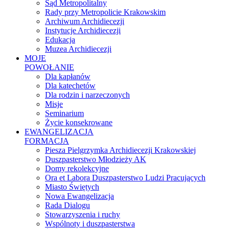
Sąd Metropolitalny
Rady przy Metropolicie Krakowskim
Archiwum Archidiecezji
Instytucje Archidiecezji
Edukacja
Muzea Archidiecezji
MOJE
POWOŁANIE
Dla kapłanów
Dla katechetów
Dla rodzin i narzeczonych
Misje
Seminarium
Życie konsekrowane
EWANGELIZACJA
FORMACJA
Piesza Pielgrzymka Archidiecezji Krakowskiej
Duszpasterstwo Młodzieży AK
Domy rekolekcyjne
Ora et Labora Duszpasterstwo Ludzi Pracujących
Miasto Świętych
Nowa Ewangelizacja
Rada Dialogu
Stowarzyszenia i ruchy
Wspólnoty i duszpasterstwa