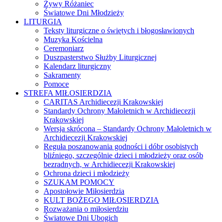
Żywy Różaniec
Światowe Dni Młodzieży
LITURGIA
Teksty liturgiczne o świętych i błogosławionych
Muzyka Kościelna
Ceremoniarz
Duszpasterstwo Służby Liturgicznej
Kalendarz liturgiczny
Sakramenty
Pomoce
STREFA MIŁOSIERDZIA
CARITAS Archidiecezji Krakowskiej
Standardy Ochrony Małoletnich w Archidiecezji
Krakowskiej
Wersja skrócona – Standardy Ochrony Małoletnich w
Archidiecezji Krakowskiej
Reguła poszanowania godności i dóbr osobistych
bliźniego, szczególnie dzieci i młodzieży oraz osób
bezradnych, w Archidiecezji Krakowskiej
Ochrona dzieci i młodzieży
SZUKAM POMOCY
Apostołowie Miłosierdzia
KULT BOŻEGO MIŁOSIERDZIA
Rozważania o miłosierdziu
Światowe Dni Ubogich