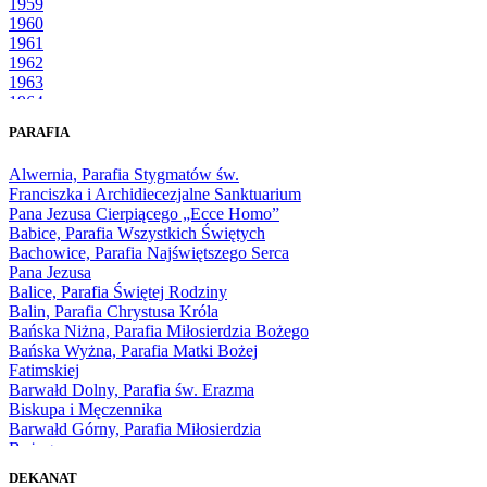
1959
1960
1961
1962
1963
1964
1965
PARAFIA
1966
1967
Alwernia, Parafia Stygmatów św.
1968
Franciszka i Archidiecezjalne Sanktuarium
1969
Pana Jezusa Cierpiącego „Ecce Homo”
1970
Babice, Parafia Wszystkich Świętych
1971
Bachowice, Parafia Najświętszego Serca
1972
Pana Jezusa
1973
Balice, Parafia Świętej Rodziny
1974
Balin, Parafia Chrystusa Króla
1975
Bańska Niżna, Parafia Miłosierdzia Bożego
1976
Bańska Wyżna, Parafia Matki Bożej
1977
Fatimskiej
1978
Barwałd Dolny, Parafia św. Erazma
1979
Biskupa i Męczennika
1980
Barwałd Górny, Parafia Miłosierdzia
1981
Bożego
1982
Bębło, Parafia Miłosierdzia Bożego
1983
DEKANAT