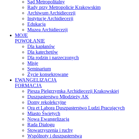
Sąd Metropolitalny
Rady przy Metropolicie Krakowskim
Archiwum Archidiecezji
Instytucje Archidiecezji
Edukacja
Muzea Archidiecezji
MOJE
POWOŁANIE
Dla kapłanów
Dla katechetów
Dla rodzin i narzeczonych
Misje
Seminarium
Życie konsekrowane
EWANGELIZACJA
FORMACJA
Piesza Pielgrzymka Archidiecezji Krakowskiej
Duszpasterstwo Młodzieży AK
Domy rekolekcyjne
Ora et Labora Duszpasterstwo Ludzi Pracujących
Miasto Świętych
Nowa Ewangelizacja
Rada Dialogu
Stowarzyszenia i ruchy
Wspólnoty i duszpasterstwa