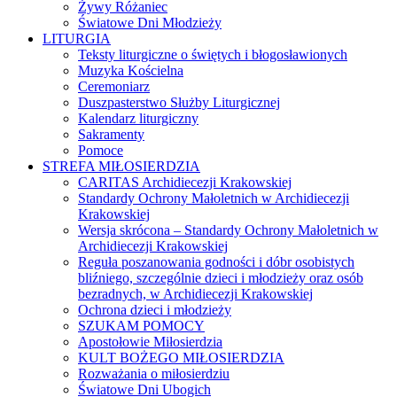
Żywy Różaniec
Światowe Dni Młodzieży
LITURGIA
Teksty liturgiczne o świętych i błogosławionych
Muzyka Kościelna
Ceremoniarz
Duszpasterstwo Służby Liturgicznej
Kalendarz liturgiczny
Sakramenty
Pomoce
STREFA MIŁOSIERDZIA
CARITAS Archidiecezji Krakowskiej
Standardy Ochrony Małoletnich w Archidiecezji
Krakowskiej
Wersja skrócona – Standardy Ochrony Małoletnich w
Archidiecezji Krakowskiej
Reguła poszanowania godności i dóbr osobistych
bliźniego, szczególnie dzieci i młodzieży oraz osób
bezradnych, w Archidiecezji Krakowskiej
Ochrona dzieci i młodzieży
SZUKAM POMOCY
Apostołowie Miłosierdzia
KULT BOŻEGO MIŁOSIERDZIA
Rozważania o miłosierdziu
Światowe Dni Ubogich