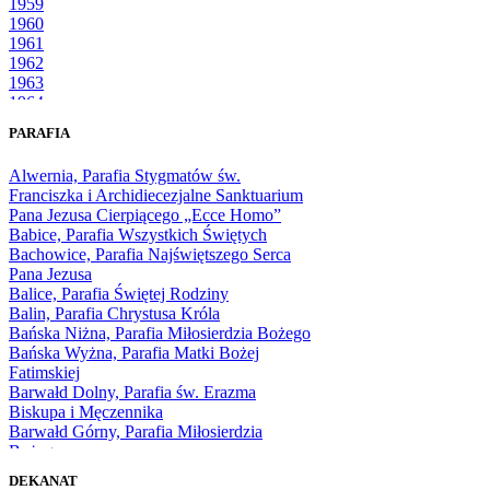
1959
1960
1961
1962
1963
1964
1965
PARAFIA
1966
1967
Alwernia, Parafia Stygmatów św.
1968
Franciszka i Archidiecezjalne Sanktuarium
1969
Pana Jezusa Cierpiącego „Ecce Homo”
1970
Babice, Parafia Wszystkich Świętych
1971
Bachowice, Parafia Najświętszego Serca
1972
Pana Jezusa
1973
Balice, Parafia Świętej Rodziny
1974
Balin, Parafia Chrystusa Króla
1975
Bańska Niżna, Parafia Miłosierdzia Bożego
1976
Bańska Wyżna, Parafia Matki Bożej
1977
Fatimskiej
1978
Barwałd Dolny, Parafia św. Erazma
1979
Biskupa i Męczennika
1980
Barwałd Górny, Parafia Miłosierdzia
1981
Bożego
1982
Bębło, Parafia Miłosierdzia Bożego
1983
DEKANAT