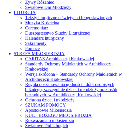
Żywy Różaniec
Światowe Dni Młodzieży
LITURGIA
Teksty liturgiczne o świętych i błogosławionych
Muzyka Kościelna
Ceremoniarz
Duszpasterstwo Służby Liturgicznej
Kalendarz liturgiczny
Sakramenty
Pomoce
STREFA MIŁOSIERDZIA
CARITAS Archidiecezji Krakowskiej
Standardy Ochrony Małoletnich w Archidiecezji
Krakowskiej
Wersja skrócona – Standardy Ochrony Małoletnich w
Archidiecezji Krakowskiej
Reguła poszanowania godności i dóbr osobistych
bliźniego, szczególnie dzieci i młodzieży oraz osób
bezradnych, w Archidiecezji Krakowskiej
Ochrona dzieci i młodzieży
SZUKAM POMOCY
Apostołowie Miłosierdzia
KULT BOŻEGO MIŁOSIERDZIA
Rozważania o miłosierdziu
Światowe Dni Ubogich