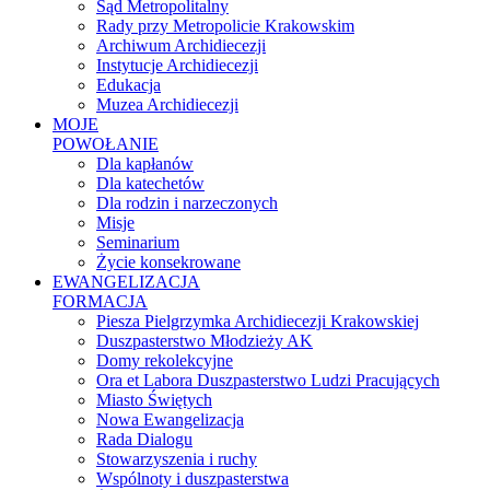
Sąd Metropolitalny
Rady przy Metropolicie Krakowskim
Archiwum Archidiecezji
Instytucje Archidiecezji
Edukacja
Muzea Archidiecezji
MOJE
POWOŁANIE
Dla kapłanów
Dla katechetów
Dla rodzin i narzeczonych
Misje
Seminarium
Życie konsekrowane
EWANGELIZACJA
FORMACJA
Piesza Pielgrzymka Archidiecezji Krakowskiej
Duszpasterstwo Młodzieży AK
Domy rekolekcyjne
Ora et Labora Duszpasterstwo Ludzi Pracujących
Miasto Świętych
Nowa Ewangelizacja
Rada Dialogu
Stowarzyszenia i ruchy
Wspólnoty i duszpasterstwa