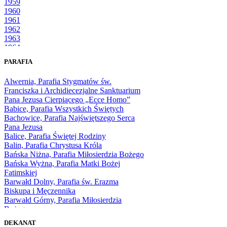
1959
1960
1961
1962
1963
1964
1965
PARAFIA
1966
1967
Alwernia, Parafia Stygmatów św.
1968
Franciszka i Archidiecezjalne Sanktuarium
1969
Pana Jezusa Cierpiącego „Ecce Homo”
1970
Babice, Parafia Wszystkich Świętych
1971
Bachowice, Parafia Najświętszego Serca
1972
Pana Jezusa
1973
Balice, Parafia Świętej Rodziny
1974
Balin, Parafia Chrystusa Króla
1975
Bańska Niżna, Parafia Miłosierdzia Bożego
1976
Bańska Wyżna, Parafia Matki Bożej
1977
Fatimskiej
1978
Barwałd Dolny, Parafia św. Erazma
1979
Biskupa i Męczennika
1980
Barwałd Górny, Parafia Miłosierdzia
1981
Bożego
1982
Bębło, Parafia Miłosierdzia Bożego
1983
DEKANAT