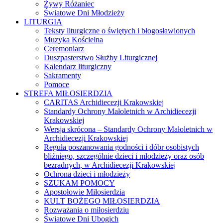
Żywy Różaniec
Światowe Dni Młodzieży
LITURGIA
Teksty liturgiczne o świętych i błogosławionych
Muzyka Kościelna
Ceremoniarz
Duszpasterstwo Służby Liturgicznej
Kalendarz liturgiczny
Sakramenty
Pomoce
STREFA MIŁOSIERDZIA
CARITAS Archidiecezji Krakowskiej
Standardy Ochrony Małoletnich w Archidiecezji
Krakowskiej
Wersja skrócona – Standardy Ochrony Małoletnich w
Archidiecezji Krakowskiej
Reguła poszanowania godności i dóbr osobistych
bliźniego, szczególnie dzieci i młodzieży oraz osób
bezradnych, w Archidiecezji Krakowskiej
Ochrona dzieci i młodzieży
SZUKAM POMOCY
Apostołowie Miłosierdzia
KULT BOŻEGO MIŁOSIERDZIA
Rozważania o miłosierdziu
Światowe Dni Ubogich