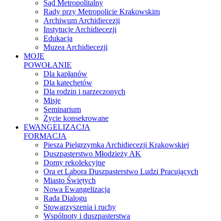
Sąd Metropolitalny
Rady przy Metropolicie Krakowskim
Archiwum Archidiecezji
Instytucje Archidiecezji
Edukacja
Muzea Archidiecezji
MOJE
POWOŁANIE
Dla kapłanów
Dla katechetów
Dla rodzin i narzeczonych
Misje
Seminarium
Życie konsekrowane
EWANGELIZACJA
FORMACJA
Piesza Pielgrzymka Archidiecezji Krakowskiej
Duszpasterstwo Młodzieży AK
Domy rekolekcyjne
Ora et Labora Duszpasterstwo Ludzi Pracujących
Miasto Świętych
Nowa Ewangelizacja
Rada Dialogu
Stowarzyszenia i ruchy
Wspólnoty i duszpasterstwa