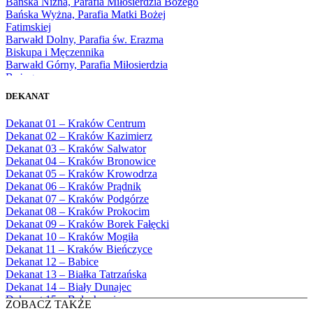
Bańska Niżna, Parafia Miłosierdzia Bożego
1976
Bańska Wyżna, Parafia Matki Bożej
1977
Fatimskiej
1978
Barwałd Dolny, Parafia św. Erazma
1979
Biskupa i Męczennika
1980
Barwałd Górny, Parafia Miłosierdzia
1981
Bożego
1982
Bębło, Parafia Miłosierdzia Bożego
1983
DEKANAT
Bęczarka, Parafia Matki Boskiej
1984
Częstochowskiej
1985
Dekanat 01 – Kraków Centrum
Będkowice, Parafia Najświętszej Maryi
1986
Dekanat 02 – Kraków Kazimierz
Panny Królowej
1987
Dekanat 03 – Kraków Salwator
Białka Górna, Parafia Matki Bożej
1988
Dekanat 04 – Kraków Bronowice
Królowej Rodzin
1989
Dekanat 05 – Kraków Krowodrza
Białka Tatrzańska, Parafia Świętych
1990
Dekanat 06 – Kraków Prądnik
Apostołów Szymona i Judy Tadeusza
1991
Dekanat 07 – Kraków Podgórze
Biały Dunajec, Parafia Matki Bożej
1992
Dekanat 08 – Kraków Prokocim
Królowej Aniołów
1993
Dekanat 09 – Kraków Borek Fałęcki
Biały Kościół, Parafia św. Mikołaja
1994
Dekanat 10 – Kraków Mogiła
Bibice, Parafia Matki Bożej Nieustającej
1995
Dekanat 11 – Kraków Bieńczyce
Pomocy
1996
Dekanat 12 – Babice
Bieńkówka, Parafia Przenajświętszej Trójcy
1997
Dekanat 13 – Białka Tatrzańska
Biertowice, Parafia Matki Bożej
1998
Dekanat 14 – Biały Dunajec
Różańcowej
1999
Dekanat 15 – Bolechowice
Biórków Wielki, Parafia Wniebowzięcia
ZOBACZ TAKŻE
2000
Dekanat 16 – Chrzanów