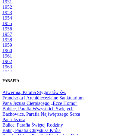
1951
1952
1953
1954
1955
1956
1957
1958
1959
1960
1961
1962
1963
1964
1965
PARAFIA
1966
1967
Alwernia, Parafia Stygmatów św.
1968
Franciszka i Archidiecezjalne Sanktuarium
1969
Pana Jezusa Cierpiącego „Ecce Homo”
1970
Babice, Parafia Wszystkich Świętych
1971
Bachowice, Parafia Najświętszego Serca
1972
Pana Jezusa
1973
Balice, Parafia Świętej Rodziny
1974
Balin, Parafia Chrystusa Króla
1975