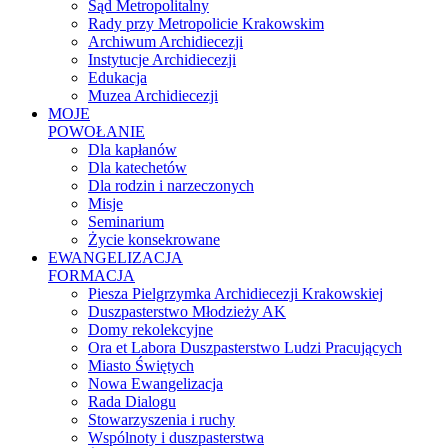
Sąd Metropolitalny
Rady przy Metropolicie Krakowskim
Archiwum Archidiecezji
Instytucje Archidiecezji
Edukacja
Muzea Archidiecezji
MOJE
POWOŁANIE
Dla kapłanów
Dla katechetów
Dla rodzin i narzeczonych
Misje
Seminarium
Życie konsekrowane
EWANGELIZACJA
FORMACJA
Piesza Pielgrzymka Archidiecezji Krakowskiej
Duszpasterstwo Młodzieży AK
Domy rekolekcyjne
Ora et Labora Duszpasterstwo Ludzi Pracujących
Miasto Świętych
Nowa Ewangelizacja
Rada Dialogu
Stowarzyszenia i ruchy
Wspólnoty i duszpasterstwa