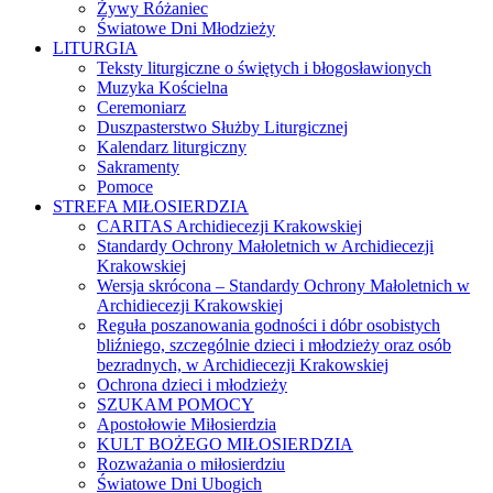
Żywy Różaniec
Światowe Dni Młodzieży
LITURGIA
Teksty liturgiczne o świętych i błogosławionych
Muzyka Kościelna
Ceremoniarz
Duszpasterstwo Służby Liturgicznej
Kalendarz liturgiczny
Sakramenty
Pomoce
STREFA MIŁOSIERDZIA
CARITAS Archidiecezji Krakowskiej
Standardy Ochrony Małoletnich w Archidiecezji
Krakowskiej
Wersja skrócona – Standardy Ochrony Małoletnich w
Archidiecezji Krakowskiej
Reguła poszanowania godności i dóbr osobistych
bliźniego, szczególnie dzieci i młodzieży oraz osób
bezradnych, w Archidiecezji Krakowskiej
Ochrona dzieci i młodzieży
SZUKAM POMOCY
Apostołowie Miłosierdzia
KULT BOŻEGO MIŁOSIERDZIA
Rozważania o miłosierdziu
Światowe Dni Ubogich