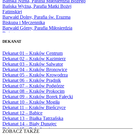
Bańska Niżna, Parafia Miłosierdzia Bożego
1976
Bańska Wyżna, Parafia Matki Bożej
1977
Fatimskiej
1978
Barwałd Dolny, Parafia św. Erazma
1979
Biskupa i Męczennika
1980
Barwałd Górny, Parafia Miłosierdzia
1981
Bożego
1982
Bębło, Parafia Miłosierdzia Bożego
1983
DEKANAT
Bęczarka, Parafia Matki Boskiej
1984
Częstochowskiej
1985
Dekanat 01 – Kraków Centrum
Będkowice, Parafia Najświętszej Maryi
1986
Dekanat 02 – Kraków Kazimierz
Panny Królowej
1987
Dekanat 03 – Kraków Salwator
Białka Górna, Parafia Matki Bożej
1988
Dekanat 04 – Kraków Bronowice
Królowej Rodzin
1989
Dekanat 05 – Kraków Krowodrza
Białka Tatrzańska, Parafia Świętych
1990
Dekanat 06 – Kraków Prądnik
Apostołów Szymona i Judy Tadeusza
1991
Dekanat 07 – Kraków Podgórze
Biały Dunajec, Parafia Matki Bożej
1992
Dekanat 08 – Kraków Prokocim
Królowej Aniołów
1993
Dekanat 09 – Kraków Borek Fałęcki
Biały Kościół, Parafia św. Mikołaja
1994
Dekanat 10 – Kraków Mogiła
Bibice, Parafia Matki Bożej Nieustającej
1995
Dekanat 11 – Kraków Bieńczyce
Pomocy
1996
Dekanat 12 – Babice
Bieńkówka, Parafia Przenajświętszej Trójcy
1997
Dekanat 13 – Białka Tatrzańska
Biertowice, Parafia Matki Bożej
1998
Dekanat 14 – Biały Dunajec
Różańcowej
1999
Dekanat 15 – Bolechowice
Biórków Wielki, Parafia Wniebowzięcia
ZOBACZ TAKŻE
2000
Dekanat 16 – Chrzanów