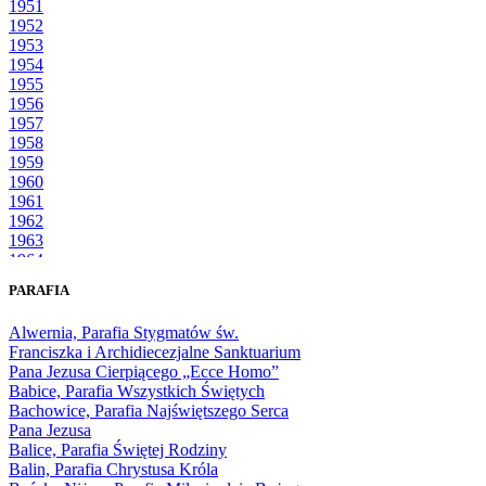
1951
1952
1953
1954
1955
1956
1957
1958
1959
1960
1961
1962
1963
1964
1965
PARAFIA
1966
1967
Alwernia, Parafia Stygmatów św.
1968
Franciszka i Archidiecezjalne Sanktuarium
1969
Pana Jezusa Cierpiącego „Ecce Homo”
1970
Babice, Parafia Wszystkich Świętych
1971
Bachowice, Parafia Najświętszego Serca
1972
Pana Jezusa
1973
Balice, Parafia Świętej Rodziny
1974
Balin, Parafia Chrystusa Króla
1975