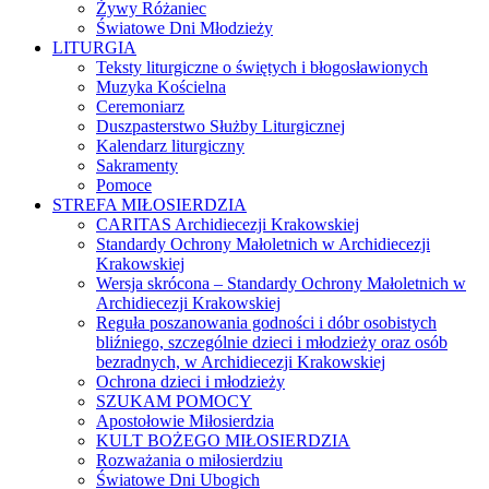
Żywy Różaniec
Światowe Dni Młodzieży
LITURGIA
Teksty liturgiczne o świętych i błogosławionych
Muzyka Kościelna
Ceremoniarz
Duszpasterstwo Służby Liturgicznej
Kalendarz liturgiczny
Sakramenty
Pomoce
STREFA MIŁOSIERDZIA
CARITAS Archidiecezji Krakowskiej
Standardy Ochrony Małoletnich w Archidiecezji
Krakowskiej
Wersja skrócona – Standardy Ochrony Małoletnich w
Archidiecezji Krakowskiej
Reguła poszanowania godności i dóbr osobistych
bliźniego, szczególnie dzieci i młodzieży oraz osób
bezradnych, w Archidiecezji Krakowskiej
Ochrona dzieci i młodzieży
SZUKAM POMOCY
Apostołowie Miłosierdzia
KULT BOŻEGO MIŁOSIERDZIA
Rozważania o miłosierdziu
Światowe Dni Ubogich