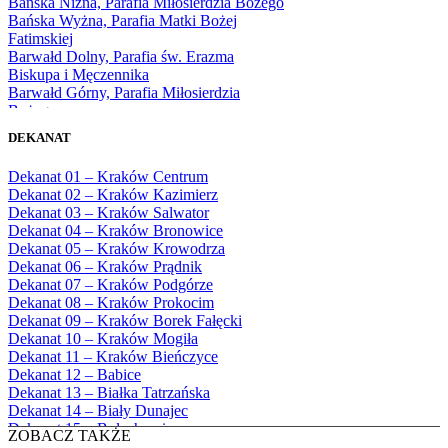
Bańska Niżna, Parafia Miłosierdzia Bożego
1976
Bańska Wyżna, Parafia Matki Bożej
1977
Fatimskiej
1978
Barwałd Dolny, Parafia św. Erazma
1979
Biskupa i Męczennika
1980
Barwałd Górny, Parafia Miłosierdzia
1981
Bożego
1982
Bębło, Parafia Miłosierdzia Bożego
1983
DEKANAT
Bęczarka, Parafia Matki Boskiej
1984
Częstochowskiej
1985
Dekanat 01 – Kraków Centrum
Będkowice, Parafia Najświętszej Maryi
1986
Dekanat 02 – Kraków Kazimierz
Panny Królowej
1987
Dekanat 03 – Kraków Salwator
Białka Górna, Parafia Matki Bożej
1988
Dekanat 04 – Kraków Bronowice
Królowej Rodzin
1989
Dekanat 05 – Kraków Krowodrza
Białka Tatrzańska, Parafia Świętych
1990
Dekanat 06 – Kraków Prądnik
Apostołów Szymona i Judy Tadeusza
1991
Dekanat 07 – Kraków Podgórze
Biały Dunajec, Parafia Matki Bożej
1992
Dekanat 08 – Kraków Prokocim
Królowej Aniołów
1993
Dekanat 09 – Kraków Borek Fałęcki
Biały Kościół, Parafia św. Mikołaja
1994
Dekanat 10 – Kraków Mogiła
Bibice, Parafia Matki Bożej Nieustającej
1995
Dekanat 11 – Kraków Bieńczyce
Pomocy
1996
Dekanat 12 – Babice
Bieńkówka, Parafia Przenajświętszej Trójcy
1997
Dekanat 13 – Białka Tatrzańska
Biertowice, Parafia Matki Bożej
1998
Dekanat 14 – Biały Dunajec
Różańcowej
1999
Dekanat 15 – Bolechowice
Biórków Wielki, Parafia Wniebowzięcia
ZOBACZ TAKŻE
2000
Dekanat 16 – Chrzanów