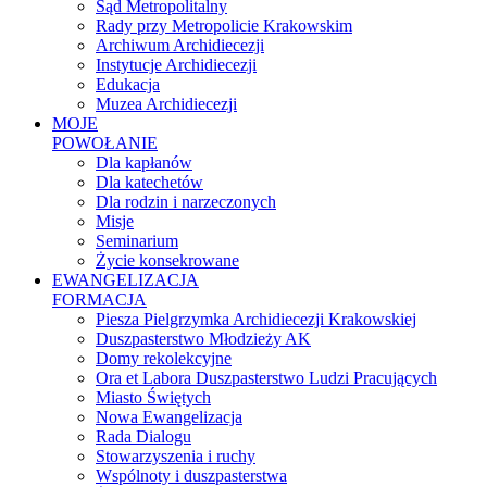
Sąd Metropolitalny
Rady przy Metropolicie Krakowskim
Archiwum Archidiecezji
Instytucje Archidiecezji
Edukacja
Muzea Archidiecezji
MOJE
POWOŁANIE
Dla kapłanów
Dla katechetów
Dla rodzin i narzeczonych
Misje
Seminarium
Życie konsekrowane
EWANGELIZACJA
FORMACJA
Piesza Pielgrzymka Archidiecezji Krakowskiej
Duszpasterstwo Młodzieży AK
Domy rekolekcyjne
Ora et Labora Duszpasterstwo Ludzi Pracujących
Miasto Świętych
Nowa Ewangelizacja
Rada Dialogu
Stowarzyszenia i ruchy
Wspólnoty i duszpasterstwa