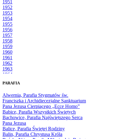
1951
1952
1953
1954
1955
1956
1957
1958
1959
1960
1961
1962
1963
1964
1965
PARAFIA
1966
1967
Alwernia, Parafia Stygmatów św.
1968
Franciszka i Archidiecezjalne Sanktuarium
1969
Pana Jezusa Cierpiącego „Ecce Homo”
1970
Babice, Parafia Wszystkich Świętych
1971
Bachowice, Parafia Najświętszego Serca
1972
Pana Jezusa
1973
Balice, Parafia Świętej Rodziny
1974
Balin, Parafia Chrystusa Króla
1975