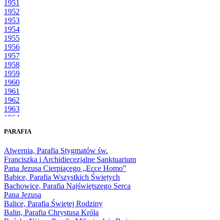
1951
1952
1953
1954
1955
1956
1957
1958
1959
1960
1961
1962
1963
1964
1965
PARAFIA
1966
1967
Alwernia, Parafia Stygmatów św.
1968
Franciszka i Archidiecezjalne Sanktuarium
1969
Pana Jezusa Cierpiącego „Ecce Homo”
1970
Babice, Parafia Wszystkich Świętych
1971
Bachowice, Parafia Najświętszego Serca
1972
Pana Jezusa
1973
Balice, Parafia Świętej Rodziny
1974
Balin, Parafia Chrystusa Króla
1975