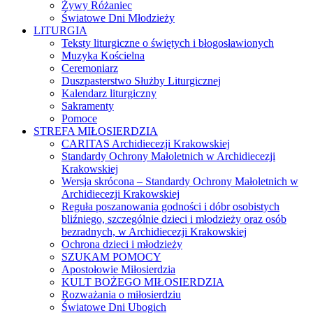
Żywy Różaniec
Światowe Dni Młodzieży
LITURGIA
Teksty liturgiczne o świętych i błogosławionych
Muzyka Kościelna
Ceremoniarz
Duszpasterstwo Służby Liturgicznej
Kalendarz liturgiczny
Sakramenty
Pomoce
STREFA MIŁOSIERDZIA
CARITAS Archidiecezji Krakowskiej
Standardy Ochrony Małoletnich w Archidiecezji
Krakowskiej
Wersja skrócona – Standardy Ochrony Małoletnich w
Archidiecezji Krakowskiej
Reguła poszanowania godności i dóbr osobistych
bliźniego, szczególnie dzieci i młodzieży oraz osób
bezradnych, w Archidiecezji Krakowskiej
Ochrona dzieci i młodzieży
SZUKAM POMOCY
Apostołowie Miłosierdzia
KULT BOŻEGO MIŁOSIERDZIA
Rozważania o miłosierdziu
Światowe Dni Ubogich