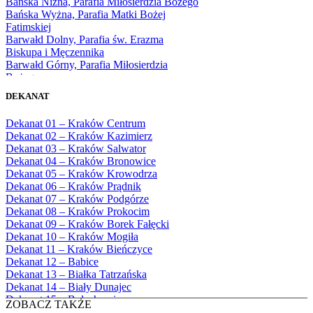
Bańska Niżna, Parafia Miłosierdzia Bożego
1976
Bańska Wyżna, Parafia Matki Bożej
1977
Fatimskiej
1978
Barwałd Dolny, Parafia św. Erazma
1979
Biskupa i Męczennika
1980
Barwałd Górny, Parafia Miłosierdzia
1981
Bożego
1982
Bębło, Parafia Miłosierdzia Bożego
1983
DEKANAT
Bęczarka, Parafia Matki Boskiej
1984
Częstochowskiej
1985
Dekanat 01 – Kraków Centrum
Będkowice, Parafia Najświętszej Maryi
1986
Dekanat 02 – Kraków Kazimierz
Panny Królowej
1987
Dekanat 03 – Kraków Salwator
Białka Górna, Parafia Matki Bożej
1988
Dekanat 04 – Kraków Bronowice
Królowej Rodzin
1989
Dekanat 05 – Kraków Krowodrza
Białka Tatrzańska, Parafia Świętych
1990
Dekanat 06 – Kraków Prądnik
Apostołów Szymona i Judy Tadeusza
1991
Dekanat 07 – Kraków Podgórze
Biały Dunajec, Parafia Matki Bożej
1992
Dekanat 08 – Kraków Prokocim
Królowej Aniołów
1993
Dekanat 09 – Kraków Borek Fałęcki
Biały Kościół, Parafia św. Mikołaja
1994
Dekanat 10 – Kraków Mogiła
Bibice, Parafia Matki Bożej Nieustającej
1995
Dekanat 11 – Kraków Bieńczyce
Pomocy
1996
Dekanat 12 – Babice
Bieńkówka, Parafia Przenajświętszej Trójcy
1997
Dekanat 13 – Białka Tatrzańska
Biertowice, Parafia Matki Bożej
1998
Dekanat 14 – Biały Dunajec
Różańcowej
1999
Dekanat 15 – Bolechowice
Biórków Wielki, Parafia Wniebowzięcia
ZOBACZ TAKŻE
2000
Dekanat 16 – Chrzanów