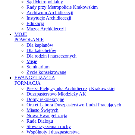
Sąd Metropolitalny
Rady przy Metropolicie Krakowskim
Archiwum Archidiecezji
Instytucje Archidiecezji
Edukacja
Muzea Archidiecezji
MOJE
POWOŁANIE
Dla kapłanów
Dla katechetów
Dla rodzin i narzeczonych
Misje
Seminarium
Życie konsekrowane
EWANGELIZACJA
FORMACJA
Piesza Pielgrzymka Archidiecezji Krakowskiej
Duszpasterstwo Młodzieży AK
Domy rekolekcyjne
Ora et Labora Duszpasterstwo Ludzi Pracujących
Miasto Świętych
Nowa Ewangelizacja
Rada Dialogu
Stowarzyszenia i ruchy
Wspólnoty i duszpasterstwa