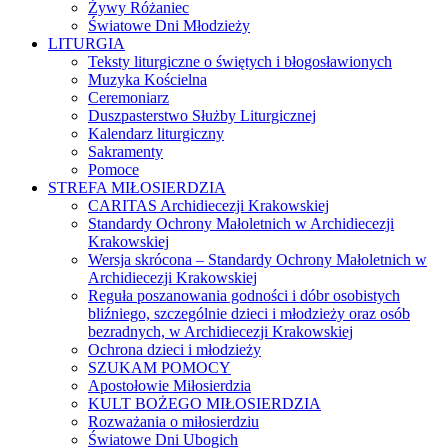
Żywy Różaniec
Światowe Dni Młodzieży
LITURGIA
Teksty liturgiczne o świętych i błogosławionych
Muzyka Kościelna
Ceremoniarz
Duszpasterstwo Służby Liturgicznej
Kalendarz liturgiczny
Sakramenty
Pomoce
STREFA MIŁOSIERDZIA
CARITAS Archidiecezji Krakowskiej
Standardy Ochrony Małoletnich w Archidiecezji
Krakowskiej
Wersja skrócona – Standardy Ochrony Małoletnich w
Archidiecezji Krakowskiej
Reguła poszanowania godności i dóbr osobistych
bliźniego, szczególnie dzieci i młodzieży oraz osób
bezradnych, w Archidiecezji Krakowskiej
Ochrona dzieci i młodzieży
SZUKAM POMOCY
Apostołowie Miłosierdzia
KULT BOŻEGO MIŁOSIERDZIA
Rozważania o miłosierdziu
Światowe Dni Ubogich