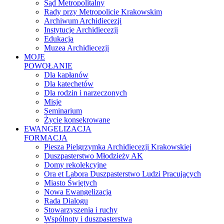
Sąd Metropolitalny
Rady przy Metropolicie Krakowskim
Archiwum Archidiecezji
Instytucje Archidiecezji
Edukacja
Muzea Archidiecezji
MOJE
POWOŁANIE
Dla kapłanów
Dla katechetów
Dla rodzin i narzeczonych
Misje
Seminarium
Życie konsekrowane
EWANGELIZACJA
FORMACJA
Piesza Pielgrzymka Archidiecezji Krakowskiej
Duszpasterstwo Młodzieży AK
Domy rekolekcyjne
Ora et Labora Duszpasterstwo Ludzi Pracujących
Miasto Świętych
Nowa Ewangelizacja
Rada Dialogu
Stowarzyszenia i ruchy
Wspólnoty i duszpasterstwa