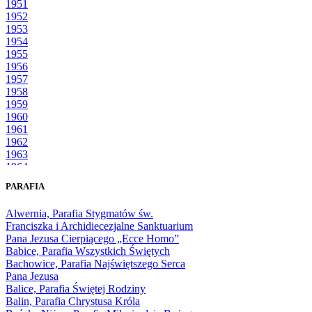
1951
1952
1953
1954
1955
1956
1957
1958
1959
1960
1961
1962
1963
1964
1965
PARAFIA
1966
1967
Alwernia, Parafia Stygmatów św.
1968
Franciszka i Archidiecezjalne Sanktuarium
1969
Pana Jezusa Cierpiącego „Ecce Homo”
1970
Babice, Parafia Wszystkich Świętych
1971
Bachowice, Parafia Najświętszego Serca
1972
Pana Jezusa
1973
Balice, Parafia Świętej Rodziny
1974
Balin, Parafia Chrystusa Króla
1975