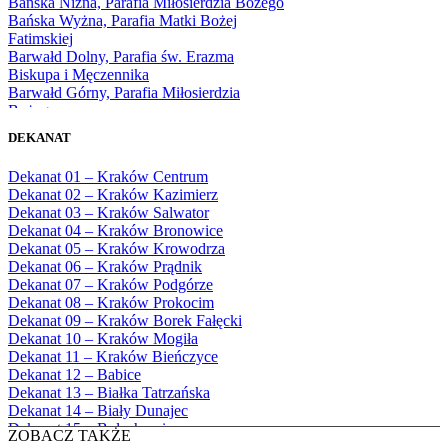
Bańska Niżna, Parafia Miłosierdzia Bożego
1976
Bańska Wyżna, Parafia Matki Bożej
1977
Fatimskiej
1978
Barwałd Dolny, Parafia św. Erazma
1979
Biskupa i Męczennika
1980
Barwałd Górny, Parafia Miłosierdzia
1981
Bożego
1982
Bębło, Parafia Miłosierdzia Bożego
1983
DEKANAT
Bęczarka, Parafia Matki Boskiej
1984
Częstochowskiej
1985
Dekanat 01 – Kraków Centrum
Będkowice, Parafia Najświętszej Maryi
1986
Dekanat 02 – Kraków Kazimierz
Panny Królowej
1987
Dekanat 03 – Kraków Salwator
Białka Górna, Parafia Matki Bożej
1988
Dekanat 04 – Kraków Bronowice
Królowej Rodzin
1989
Dekanat 05 – Kraków Krowodrza
Białka Tatrzańska, Parafia Świętych
1990
Dekanat 06 – Kraków Prądnik
Apostołów Szymona i Judy Tadeusza
1991
Dekanat 07 – Kraków Podgórze
Biały Dunajec, Parafia Matki Bożej
1992
Dekanat 08 – Kraków Prokocim
Królowej Aniołów
1993
Dekanat 09 – Kraków Borek Fałęcki
Biały Kościół, Parafia św. Mikołaja
1994
Dekanat 10 – Kraków Mogiła
Bibice, Parafia Matki Bożej Nieustającej
1995
Dekanat 11 – Kraków Bieńczyce
Pomocy
1996
Dekanat 12 – Babice
Bieńkówka, Parafia Przenajświętszej Trójcy
1997
Dekanat 13 – Białka Tatrzańska
Biertowice, Parafia Matki Bożej
1998
Dekanat 14 – Biały Dunajec
Różańcowej
1999
Dekanat 15 – Bolechowice
Biórków Wielki, Parafia Wniebowzięcia
ZOBACZ TAKŻE
2000
Dekanat 16 – Chrzanów