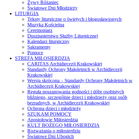
Żywy Różaniec
Światowe Dni Młodzieży
LITURGIA
Teksty liturgiczne o świętych i błogosławionych
Muzyka Kościelna
Ceremoniarz
Duszpasterstwo Służby Liturgicznej
Kalendarz liturgiczny
Sakramenty
Pomoce
STREFA MIŁOSIERDZIA
CARITAS Archidiecezji Krakowskiej
Standardy Ochrony Małoletnich w Archidiecezji
Krakowskiej
Wersja skrócona – Standardy Ochrony Małoletnich w
Archidiecezji Krakowskiej
Reguła poszanowania godności i dóbr osobistych
bliźniego, szczególnie dzieci i młodzieży oraz osób
bezradnych, w Archidiecezji Krakowskiej
Ochrona dzieci i młodzieży
SZUKAM POMOCY
Apostołowie Miłosierdzia
KULT BOŻEGO MIŁOSIERDZIA
Rozważania o miłosierdziu
Światowe Dni Ubogich