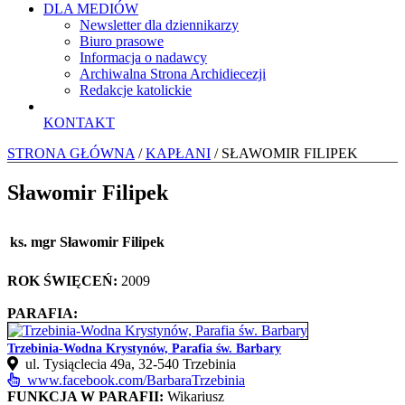
DLA MEDIÓW
Newsletter dla dziennikarzy
Biuro prasowe
Informacja o nadawcy
Archiwalna Strona Archidiecezji
Redakcje katolickie
KONTAKT
STRONA GŁÓWNA
/
KAPŁANI
/ SŁAWOMIR FILIPEK
Sławomir Filipek
ks. mgr Sławomir Filipek
ROK ŚWIĘCEŃ:
2009
PARAFIA:
Trzebinia-Wodna Krystynów, Parafia św. Barbary
ul. Tysiąclecia 49a, 32-540 Trzebinia
www.facebook.com/BarbaraTrzebinia
FUNKCJA W PARAFII:
Wikariusz