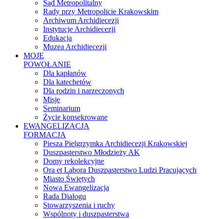
Sąd Metropolitalny
Rady przy Metropolicie Krakowskim
Archiwum Archidiecezji
Instytucje Archidiecezji
Edukacja
Muzea Archidiecezji
MOJE
POWOŁANIE
Dla kapłanów
Dla katechetów
Dla rodzin i narzeczonych
Misje
Seminarium
Życie konsekrowane
EWANGELIZACJA
FORMACJA
Piesza Pielgrzymka Archidiecezji Krakowskiej
Duszpasterstwo Młodzieży AK
Domy rekolekcyjne
Ora et Labora Duszpasterstwo Ludzi Pracujących
Miasto Świętych
Nowa Ewangelizacja
Rada Dialogu
Stowarzyszenia i ruchy
Wspólnoty i duszpasterstwa