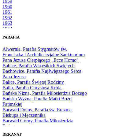
1959
1960
1961
1962
1963
1964
1965
PARAFIA
1966
1967
Alwernia, Parafia Stygmatów św.
1968
Franciszka i Archidiecezjalne Sanktuarium
1969
Pana Jezusa Cierpiącego „Ecce Homo”
1970
Babice, Parafia Wszystkich Świętych
1971
Bachowice, Parafia Najświętszego Serca
1972
Pana Jezusa
1973
Balice, Parafia Świętej Rodziny
1974
Balin, Parafia Chrystusa Króla
1975
Bańska Niżna, Parafia Miłosierdzia Bożego
1976
Bańska Wyżna, Parafia Matki Bożej
1977
Fatimskiej
1978
Barwałd Dolny, Parafia św. Erazma
1979
Biskupa i Męczennika
1980
Barwałd Górny, Parafia Miłosierdzia
1981
Bożego
1982
Bębło, Parafia Miłosierdzia Bożego
1983
DEKANAT