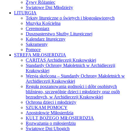
Żywy Różaniec
Światowe Dni Młodzieży
LITURGIA
Teksty liturgiczne o świętych i błogosławionych
Muzyka Kościelna
Ceremoniarz
Duszpasterstwo Służby Liturgicznej
Kalendarz liturgiczny
Sakramenty
Pomoce
STREFA MIŁOSIERDZIA
CARITAS Archidiecezji Krakowskiej
Standardy Ochrony Małoletnich w Archidiecezji
Krakowskiej
Wersja skrócona – Standardy Ochrony Małoletnich w
Archidiecezji Krakowskiej
Reguła poszanowania godności i dóbr osobistych
bliźniego, szczególnie dzieci i młodzieży oraz osób
bezradnych, w Archidiecezji Krakowskiej
Ochrona dzieci i młodzieży
SZUKAM POMOCY
Apostołowie Miłosierdzia
KULT BOŻEGO MIŁOSIERDZIA
Rozważania o miłosierdziu
Światowe Dni Ubogich