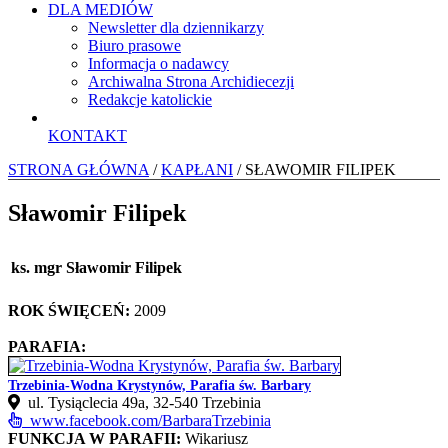
DLA MEDIÓW
Newsletter dla dziennikarzy
Biuro prasowe
Informacja o nadawcy
Archiwalna Strona Archidiecezji
Redakcje katolickie
KONTAKT
STRONA GŁÓWNA
/
KAPŁANI
/ SŁAWOMIR FILIPEK
Sławomir Filipek
ks. mgr Sławomir Filipek
ROK ŚWIĘCEŃ:
2009
PARAFIA:
Trzebinia-Wodna Krystynów, Parafia św. Barbary
ul. Tysiąclecia 49a, 32-540 Trzebinia
www.facebook.com/BarbaraTrzebinia
FUNKCJA W PARAFII:
Wikariusz