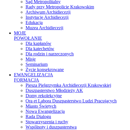
Sąd Metropolitalny
Rady przy Metropolicie Krakowskim
Archiwum Archidiecezji
Instytucje Archidiecezji
Edukacja
Muzea Archidiecezji
MOJE
POWOŁANIE
Dla kapłanów
Dla katechetów
Dla rodzin i narzeczonych
Misje
Seminarium
Życie konsekrowane
EWANGELIZACJA
FORMACJA
Piesza Pielgrzymka Archidiecezji Krakowskiej
Duszpasterstwo Młodzieży AK
Domy rekolekcyjne
Ora et Labora Duszpasterstwo Ludzi Pracujących
Miasto Świętych
Nowa Ewangelizacja
Rada Dialogu
Stowarzyszenia i ruchy
Wspólnoty i duszpasterstwa