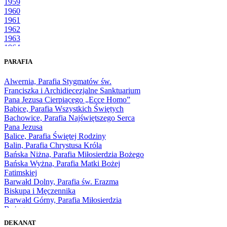
1959
1960
1961
1962
1963
1964
1965
PARAFIA
1966
1967
Alwernia, Parafia Stygmatów św.
1968
Franciszka i Archidiecezjalne Sanktuarium
1969
Pana Jezusa Cierpiącego „Ecce Homo”
1970
Babice, Parafia Wszystkich Świętych
1971
Bachowice, Parafia Najświętszego Serca
1972
Pana Jezusa
1973
Balice, Parafia Świętej Rodziny
1974
Balin, Parafia Chrystusa Króla
1975
Bańska Niżna, Parafia Miłosierdzia Bożego
1976
Bańska Wyżna, Parafia Matki Bożej
1977
Fatimskiej
1978
Barwałd Dolny, Parafia św. Erazma
1979
Biskupa i Męczennika
1980
Barwałd Górny, Parafia Miłosierdzia
1981
Bożego
1982
Bębło, Parafia Miłosierdzia Bożego
1983
DEKANAT