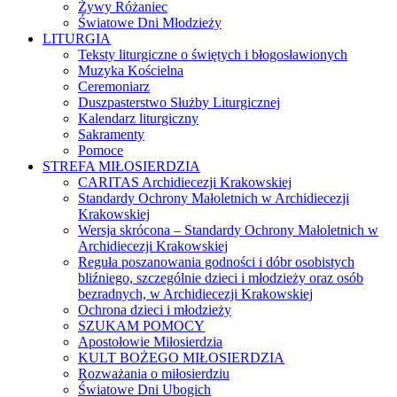
Żywy Różaniec
Światowe Dni Młodzieży
LITURGIA
Teksty liturgiczne o świętych i błogosławionych
Muzyka Kościelna
Ceremoniarz
Duszpasterstwo Służby Liturgicznej
Kalendarz liturgiczny
Sakramenty
Pomoce
STREFA MIŁOSIERDZIA
CARITAS Archidiecezji Krakowskiej
Standardy Ochrony Małoletnich w Archidiecezji
Krakowskiej
Wersja skrócona – Standardy Ochrony Małoletnich w
Archidiecezji Krakowskiej
Reguła poszanowania godności i dóbr osobistych
bliźniego, szczególnie dzieci i młodzieży oraz osób
bezradnych, w Archidiecezji Krakowskiej
Ochrona dzieci i młodzieży
SZUKAM POMOCY
Apostołowie Miłosierdzia
KULT BOŻEGO MIŁOSIERDZIA
Rozważania o miłosierdziu
Światowe Dni Ubogich