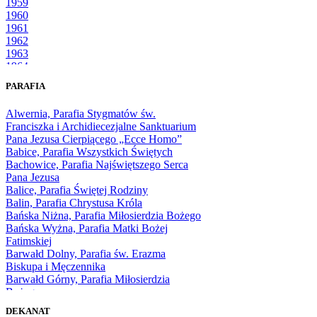
1959
1960
1961
1962
1963
1964
1965
PARAFIA
1966
1967
Alwernia, Parafia Stygmatów św.
1968
Franciszka i Archidiecezjalne Sanktuarium
1969
Pana Jezusa Cierpiącego „Ecce Homo”
1970
Babice, Parafia Wszystkich Świętych
1971
Bachowice, Parafia Najświętszego Serca
1972
Pana Jezusa
1973
Balice, Parafia Świętej Rodziny
1974
Balin, Parafia Chrystusa Króla
1975
Bańska Niżna, Parafia Miłosierdzia Bożego
1976
Bańska Wyżna, Parafia Matki Bożej
1977
Fatimskiej
1978
Barwałd Dolny, Parafia św. Erazma
1979
Biskupa i Męczennika
1980
Barwałd Górny, Parafia Miłosierdzia
1981
Bożego
1982
Bębło, Parafia Miłosierdzia Bożego
1983
DEKANAT