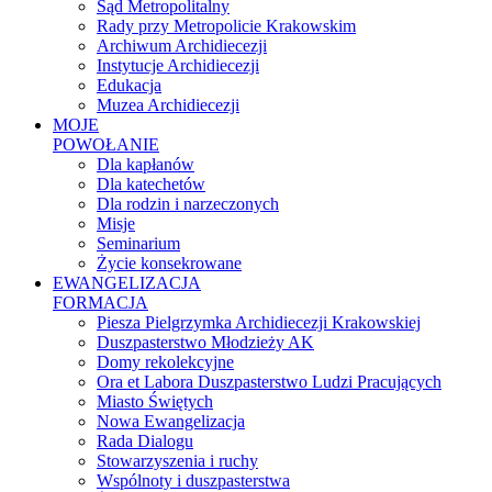
Sąd Metropolitalny
Rady przy Metropolicie Krakowskim
Archiwum Archidiecezji
Instytucje Archidiecezji
Edukacja
Muzea Archidiecezji
MOJE
POWOŁANIE
Dla kapłanów
Dla katechetów
Dla rodzin i narzeczonych
Misje
Seminarium
Życie konsekrowane
EWANGELIZACJA
FORMACJA
Piesza Pielgrzymka Archidiecezji Krakowskiej
Duszpasterstwo Młodzieży AK
Domy rekolekcyjne
Ora et Labora Duszpasterstwo Ludzi Pracujących
Miasto Świętych
Nowa Ewangelizacja
Rada Dialogu
Stowarzyszenia i ruchy
Wspólnoty i duszpasterstwa