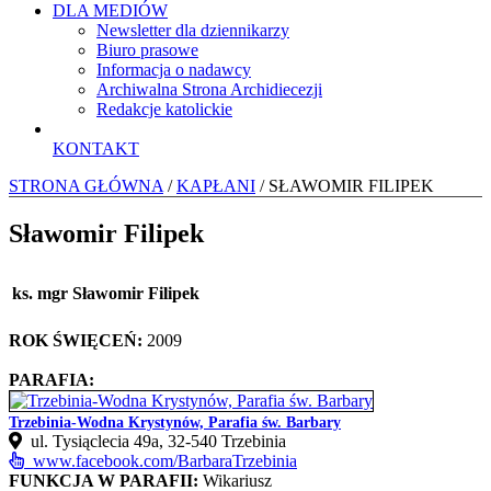
DLA MEDIÓW
Newsletter dla dziennikarzy
Biuro prasowe
Informacja o nadawcy
Archiwalna Strona Archidiecezji
Redakcje katolickie
KONTAKT
STRONA GŁÓWNA
/
KAPŁANI
/ SŁAWOMIR FILIPEK
Sławomir Filipek
ks. mgr Sławomir Filipek
ROK ŚWIĘCEŃ:
2009
PARAFIA:
Trzebinia-Wodna Krystynów, Parafia św. Barbary
ul. Tysiąclecia 49a, 32-540 Trzebinia
www.facebook.com/BarbaraTrzebinia
FUNKCJA W PARAFII:
Wikariusz