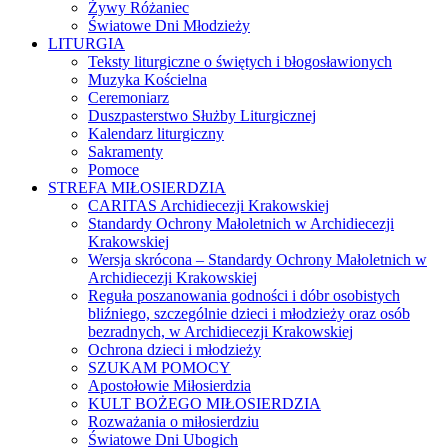
Żywy Różaniec
Światowe Dni Młodzieży
LITURGIA
Teksty liturgiczne o świętych i błogosławionych
Muzyka Kościelna
Ceremoniarz
Duszpasterstwo Służby Liturgicznej
Kalendarz liturgiczny
Sakramenty
Pomoce
STREFA MIŁOSIERDZIA
CARITAS Archidiecezji Krakowskiej
Standardy Ochrony Małoletnich w Archidiecezji
Krakowskiej
Wersja skrócona – Standardy Ochrony Małoletnich w
Archidiecezji Krakowskiej
Reguła poszanowania godności i dóbr osobistych
bliźniego, szczególnie dzieci i młodzieży oraz osób
bezradnych, w Archidiecezji Krakowskiej
Ochrona dzieci i młodzieży
SZUKAM POMOCY
Apostołowie Miłosierdzia
KULT BOŻEGO MIŁOSIERDZIA
Rozważania o miłosierdziu
Światowe Dni Ubogich