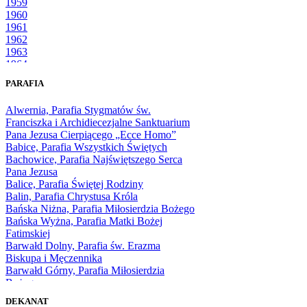
1959
1960
1961
1962
1963
1964
1965
PARAFIA
1966
1967
Alwernia, Parafia Stygmatów św.
1968
Franciszka i Archidiecezjalne Sanktuarium
1969
Pana Jezusa Cierpiącego „Ecce Homo”
1970
Babice, Parafia Wszystkich Świętych
1971
Bachowice, Parafia Najświętszego Serca
1972
Pana Jezusa
1973
Balice, Parafia Świętej Rodziny
1974
Balin, Parafia Chrystusa Króla
1975
Bańska Niżna, Parafia Miłosierdzia Bożego
1976
Bańska Wyżna, Parafia Matki Bożej
1977
Fatimskiej
1978
Barwałd Dolny, Parafia św. Erazma
1979
Biskupa i Męczennika
1980
Barwałd Górny, Parafia Miłosierdzia
1981
Bożego
1982
Bębło, Parafia Miłosierdzia Bożego
1983
DEKANAT