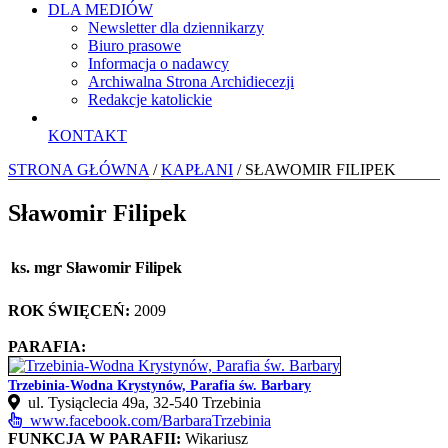
DLA MEDIÓW
Newsletter dla dziennikarzy
Biuro prasowe
Informacja o nadawcy
Archiwalna Strona Archidiecezji
Redakcje katolickie
KONTAKT
STRONA GŁÓWNA
/
KAPŁANI
/ SŁAWOMIR FILIPEK
Sławomir Filipek
ks. mgr Sławomir Filipek
ROK ŚWIĘCEŃ:
2009
PARAFIA:
Trzebinia-Wodna Krystynów, Parafia św. Barbary
ul. Tysiąclecia 49a, 32-540 Trzebinia
www.facebook.com/BarbaraTrzebinia
FUNKCJA W PARAFII:
Wikariusz