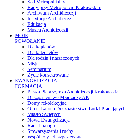
Sąd Metropolitalny
Rady przy Metropolicie Krakowskim
Archiwum Archidiecezji
Instytucje Archidiecezji
Edukacja
Muzea Archidiecezji
MOJE
POWOŁANIE
Dla kapłanów
Dla katechetów
Dla rodzin i narzeczonych
Misje
Seminarium
Życie konsekrowane
EWANGELIZACJA
FORMACJA
Piesza Pielgrzymka Archidiecezji Krakowskiej
Duszpasterstwo Młodzieży AK
Domy rekolekcyjne
Ora et Labora Duszpasterstwo Ludzi Pracujących
Miasto Świętych
Nowa Ewangelizacja
Rada Dialogu
Stowarzyszenia i ruchy
Wspólnoty i duszpasterstwa