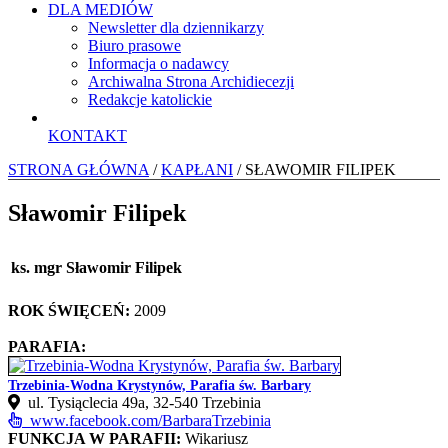
DLA MEDIÓW
Newsletter dla dziennikarzy
Biuro prasowe
Informacja o nadawcy
Archiwalna Strona Archidiecezji
Redakcje katolickie
KONTAKT
STRONA GŁÓWNA
/
KAPŁANI
/ SŁAWOMIR FILIPEK
Sławomir Filipek
ks. mgr Sławomir Filipek
ROK ŚWIĘCEŃ:
2009
PARAFIA:
Trzebinia-Wodna Krystynów, Parafia św. Barbary
ul. Tysiąclecia 49a, 32-540 Trzebinia
www.facebook.com/BarbaraTrzebinia
FUNKCJA W PARAFII:
Wikariusz