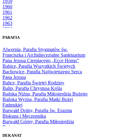
1959
1960
1961
1962
1963
1964
1965
PARAFIA
1966
1967
Alwernia, Parafia Stygmatów św.
1968
Franciszka i Archidiecezjalne Sanktuarium
1969
Pana Jezusa Cierpiącego „Ecce Homo”
1970
Babice, Parafia Wszystkich Świętych
1971
Bachowice, Parafia Najświętszego Serca
1972
Pana Jezusa
1973
Balice, Parafia Świętej Rodziny
1974
Balin, Parafia Chrystusa Króla
1975
Bańska Niżna, Parafia Miłosierdzia Bożego
1976
Bańska Wyżna, Parafia Matki Bożej
1977
Fatimskiej
1978
Barwałd Dolny, Parafia św. Erazma
1979
Biskupa i Męczennika
1980
Barwałd Górny, Parafia Miłosierdzia
1981
Bożego
1982
Bębło, Parafia Miłosierdzia Bożego
1983
DEKANAT