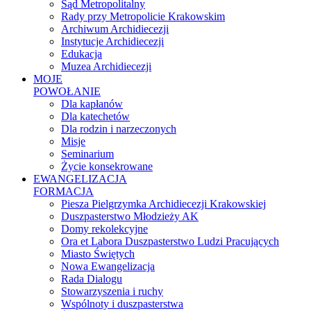
Sąd Metropolitalny
Rady przy Metropolicie Krakowskim
Archiwum Archidiecezji
Instytucje Archidiecezji
Edukacja
Muzea Archidiecezji
MOJE
POWOŁANIE
Dla kapłanów
Dla katechetów
Dla rodzin i narzeczonych
Misje
Seminarium
Życie konsekrowane
EWANGELIZACJA
FORMACJA
Piesza Pielgrzymka Archidiecezji Krakowskiej
Duszpasterstwo Młodzieży AK
Domy rekolekcyjne
Ora et Labora Duszpasterstwo Ludzi Pracujących
Miasto Świętych
Nowa Ewangelizacja
Rada Dialogu
Stowarzyszenia i ruchy
Wspólnoty i duszpasterstwa