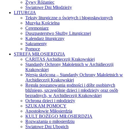
Żywy Różaniec
Światowe Dni Młodzieży
LITURGIA
Teksty liturgiczne o świętych i błogosławionych
Muzyka Kościelna
Ceremoniarz
Duszpasterstwo Służby Liturgicznej
Kalendarz liturgiczny
Sakramenty
Pomoce
STREFA MIŁOSIERDZIA
CARITAS Archidiecezji Krakowskiej
Standardy Ochrony Małoletnich w Archidiecezji
Krakowskiej
Wersja skrócona – Standardy Ochrony Małoletnich w
Archidiecezji Krakowskiej
Reguła poszanowania godności i dóbr osobistych
bliźniego, szczególnie dzieci i młodzieży oraz osób
bezradnych, w Archidiecezji Krakowskiej
Ochrona dzieci i młodzieży
SZUKAM POMOCY
Apostołowie Miłosierdzia
KULT BOŻEGO MIŁOSIERDZIA
Rozważania o miłosierdziu
Światowe Dni Ubogich