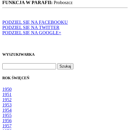
FUNKCJA W PARAFII:
Proboszcz
PODZIEL SIĘ NA FACEBOOKU
PODZIEL SIĘ NA TWITTER
PODZIEL SIĘ NA GOOGLE+
WYSZUKIWARKA
Szukaj:
ROK ŚWIĘCEŃ
1950
1951
1952
1953
1954
1955
1956
1957