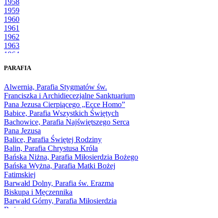
1958
1959
1960
1961
1962
1963
1964
1965
PARAFIA
1966
1967
Alwernia, Parafia Stygmatów św.
1968
Franciszka i Archidiecezjalne Sanktuarium
1969
Pana Jezusa Cierpiącego „Ecce Homo”
1970
Babice, Parafia Wszystkich Świętych
1971
Bachowice, Parafia Najświętszego Serca
1972
Pana Jezusa
1973
Balice, Parafia Świętej Rodziny
1974
Balin, Parafia Chrystusa Króla
1975
Bańska Niżna, Parafia Miłosierdzia Bożego
1976
Bańska Wyżna, Parafia Matki Bożej
1977
Fatimskiej
1978
Barwałd Dolny, Parafia św. Erazma
1979
Biskupa i Męczennika
1980
Barwałd Górny, Parafia Miłosierdzia
1981
Bożego
1982