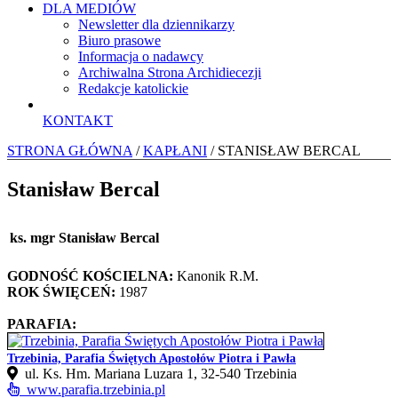
DLA MEDIÓW
Newsletter dla dziennikarzy
Biuro prasowe
Informacja o nadawcy
Archiwalna Strona Archidiecezji
Redakcje katolickie
KONTAKT
STRONA GŁÓWNA
/
KAPŁANI
/ STANISŁAW BERCAL
Stanisław Bercal
ks. mgr Stanisław Bercal
GODNOŚĆ KOŚCIELNA:
Kanonik R.M.
ROK ŚWIĘCEŃ:
1987
PARAFIA:
Trzebinia, Parafia Świętych Apostołów Piotra i Pawła
ul. Ks. Hm. Mariana Luzara 1, 32-540 Trzebinia
www.parafia.trzebinia.pl