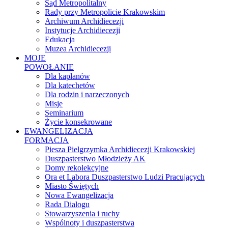
Sąd Metropolitalny
Rady przy Metropolicie Krakowskim
Archiwum Archidiecezji
Instytucje Archidiecezji
Edukacja
Muzea Archidiecezji
MOJE
POWOŁANIE
Dla kapłanów
Dla katechetów
Dla rodzin i narzeczonych
Misje
Seminarium
Życie konsekrowane
EWANGELIZACJA
FORMACJA
Piesza Pielgrzymka Archidiecezji Krakowskiej
Duszpasterstwo Młodzieży AK
Domy rekolekcyjne
Ora et Labora Duszpasterstwo Ludzi Pracujących
Miasto Świętych
Nowa Ewangelizacja
Rada Dialogu
Stowarzyszenia i ruchy
Wspólnoty i duszpasterstwa