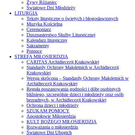
Żywy Różaniec
Światowe Dni Młodzieży
LITURGIA
Teksty liturgiczne o świętych i błogosławionych
Muzyka Kościelna
Ceremoniarz
Duszpasterstwo Służby Liturgicznej
Kalendarz liturgiczny
Sakramenty
Pomoce
STREFA MIŁOSIERDZIA
CARITAS Archidiecezji Krakowskiej
Standardy Ochrony Małoletnich w Archidiecezji
Krakowskiej
Wersja skrócona – Standardy Ochrony Małoletnich w
Archidiecezji Krakowskiej
Reguła poszanowania godności i dóbr osobistych
bliźniego, szczególnie dzieci i młodzieży oraz osób
bezradnych, w Archidiecezji Krakowskiej
Ochrona dzieci i młodzieży
SZUKAM POMOCY
Apostołowie Miłosierdzia
KULT BOŻEGO MIŁOSIERDZIA
Rozważania o miłosierdziu
Światowe Dni Ubogich