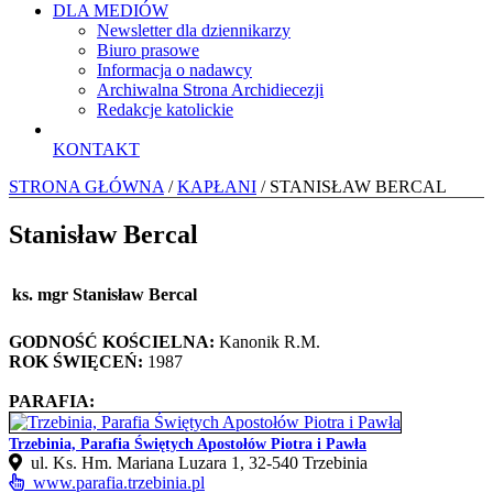
DLA MEDIÓW
Newsletter dla dziennikarzy
Biuro prasowe
Informacja o nadawcy
Archiwalna Strona Archidiecezji
Redakcje katolickie
KONTAKT
STRONA GŁÓWNA
/
KAPŁANI
/ STANISŁAW BERCAL
Stanisław Bercal
ks. mgr Stanisław Bercal
GODNOŚĆ KOŚCIELNA:
Kanonik R.M.
ROK ŚWIĘCEŃ:
1987
PARAFIA:
Trzebinia, Parafia Świętych Apostołów Piotra i Pawła
ul. Ks. Hm. Mariana Luzara 1, 32-540 Trzebinia
www.parafia.trzebinia.pl