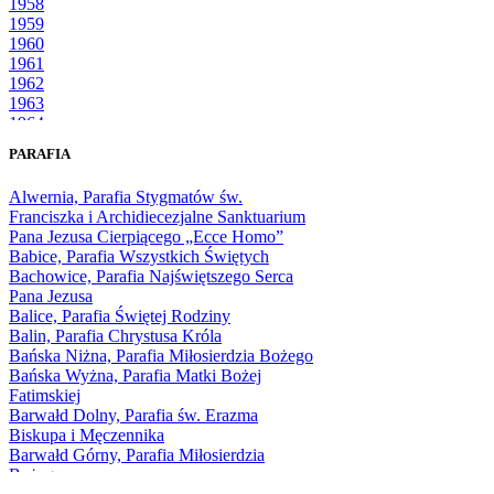
1958
1959
1960
1961
1962
1963
1964
1965
PARAFIA
1966
1967
Alwernia, Parafia Stygmatów św.
1968
Franciszka i Archidiecezjalne Sanktuarium
1969
Pana Jezusa Cierpiącego „Ecce Homo”
1970
Babice, Parafia Wszystkich Świętych
1971
Bachowice, Parafia Najświętszego Serca
1972
Pana Jezusa
1973
Balice, Parafia Świętej Rodziny
1974
Balin, Parafia Chrystusa Króla
1975
Bańska Niżna, Parafia Miłosierdzia Bożego
1976
Bańska Wyżna, Parafia Matki Bożej
1977
Fatimskiej
1978
Barwałd Dolny, Parafia św. Erazma
1979
Biskupa i Męczennika
1980
Barwałd Górny, Parafia Miłosierdzia
1981
Bożego
1982