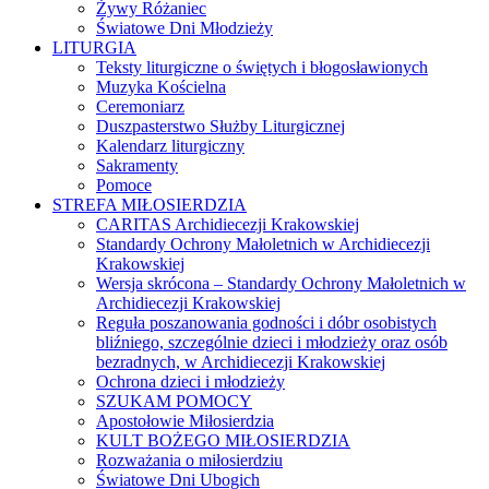
Żywy Różaniec
Światowe Dni Młodzieży
LITURGIA
Teksty liturgiczne o świętych i błogosławionych
Muzyka Kościelna
Ceremoniarz
Duszpasterstwo Służby Liturgicznej
Kalendarz liturgiczny
Sakramenty
Pomoce
STREFA MIŁOSIERDZIA
CARITAS Archidiecezji Krakowskiej
Standardy Ochrony Małoletnich w Archidiecezji
Krakowskiej
Wersja skrócona – Standardy Ochrony Małoletnich w
Archidiecezji Krakowskiej
Reguła poszanowania godności i dóbr osobistych
bliźniego, szczególnie dzieci i młodzieży oraz osób
bezradnych, w Archidiecezji Krakowskiej
Ochrona dzieci i młodzieży
SZUKAM POMOCY
Apostołowie Miłosierdzia
KULT BOŻEGO MIŁOSIERDZIA
Rozważania o miłosierdziu
Światowe Dni Ubogich