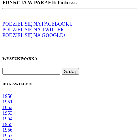
FUNKCJA W PARAFII:
Proboszcz
PODZIEL SIĘ NA FACEBOOKU
PODZIEL SIĘ NA TWITTER
PODZIEL SIĘ NA GOOGLE+
WYSZUKIWARKA
Szukaj:
ROK ŚWIĘCEŃ
1950
1951
1952
1953
1954
1955
1956
1957