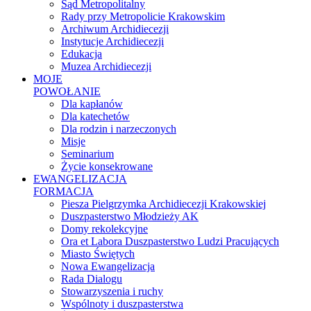
Sąd Metropolitalny
Rady przy Metropolicie Krakowskim
Archiwum Archidiecezji
Instytucje Archidiecezji
Edukacja
Muzea Archidiecezji
MOJE
POWOŁANIE
Dla kapłanów
Dla katechetów
Dla rodzin i narzeczonych
Misje
Seminarium
Życie konsekrowane
EWANGELIZACJA
FORMACJA
Piesza Pielgrzymka Archidiecezji Krakowskiej
Duszpasterstwo Młodzieży AK
Domy rekolekcyjne
Ora et Labora Duszpasterstwo Ludzi Pracujących
Miasto Świętych
Nowa Ewangelizacja
Rada Dialogu
Stowarzyszenia i ruchy
Wspólnoty i duszpasterstwa