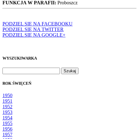
FUNKCJA W PARAFII:
Proboszcz
PODZIEL SIĘ NA FACEBOOKU
PODZIEL SIĘ NA TWITTER
PODZIEL SIĘ NA GOOGLE+
WYSZUKIWARKA
Szukaj:
ROK ŚWIĘCEŃ
1950
1951
1952
1953
1954
1955
1956
1957