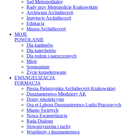
Sąd Metropolitalny
Rady przy Metropolicie Krakowskim
Archiwum Archidiecezji
Instytucje Archidiecezji
Edukacja
Muzea Archidiecezji
MOJE
POWOŁANIE
Dla kapłanów
Dla katechetów
Dla rodzin i narzeczonych
Misje
Seminarium
Życie konsekrowane
EWANGELIZACJA
FORMACJA
Piesza Pielgrzymka Archidiecezji Krakowskiej
Duszpasterstwo Młodzieży AK
Domy rekolekcyjne
Ora et Labora Duszpasterstwo Ludzi Pracujących
Miasto Świętych
Nowa Ewangelizacja
Rada Dialogu
Stowarzyszenia i ruchy
Wspólnoty i duszpasterstwa