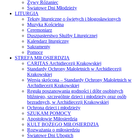
Żywy Różaniec
Światowe Dni Młodzieży
LITURGIA
Teksty liturgiczne o świętych i błogosławionych
Muzyka Kościelna
Ceremoniarz
Duszpasterstwo Służby Liturgicznej
Kalendarz liturgiczny
Sakramenty
Pomoce
STREFA MIŁOSIERDZIA
CARITAS Archidiecezji Krakowskiej
Standardy Ochrony Małoletnich w Archidiecezji
Krakowskiej
Wersja skrócona – Standardy Ochrony Małoletnich w
Archidiecezji Krakowskiej
Reguła poszanowania godności i dóbr osobistych
bliźniego, szczególnie dzieci i młodzieży oraz osób
bezradnych, w Archidiecezji Krakowskiej
Ochrona dzieci i młodzieży
SZUKAM POMOCY
Apostołowie Miłosierdzia
KULT BOŻEGO MIŁOSIERDZIA
Rozważania o miłosierdziu
Światowe Dni Ubogich