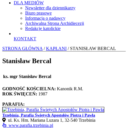
DLA MEDIÓW
Newsletter dla dziennikarzy
Biuro prasowe
Informacja o nadawcy
Archiwalna Strona Archidiecezji
Redakcje katolickie
KONTAKT
STRONA GŁÓWNA
/
KAPŁANI
/ STANISŁAW BERCAL
Stanisław Bercal
ks. mgr Stanisław Bercal
GODNOŚĆ KOŚCIELNA:
Kanonik R.M.
ROK ŚWIĘCEŃ:
1987
PARAFIA:
Trzebinia, Parafia Świętych Apostołów Piotra i Pawła
ul. Ks. Hm. Mariana Luzara 1, 32-540 Trzebinia
www.parafia.trzebinia.pl