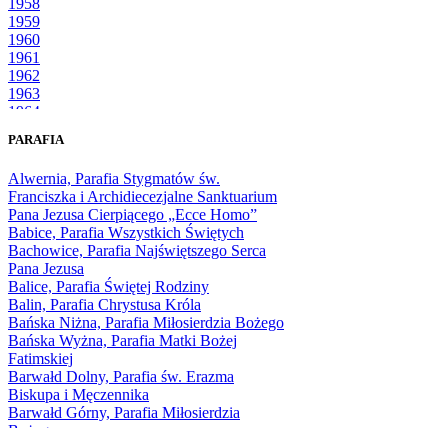
1958
1959
1960
1961
1962
1963
1964
1965
PARAFIA
1966
1967
Alwernia, Parafia Stygmatów św.
1968
Franciszka i Archidiecezjalne Sanktuarium
1969
Pana Jezusa Cierpiącego „Ecce Homo”
1970
Babice, Parafia Wszystkich Świętych
1971
Bachowice, Parafia Najświętszego Serca
1972
Pana Jezusa
1973
Balice, Parafia Świętej Rodziny
1974
Balin, Parafia Chrystusa Króla
1975
Bańska Niżna, Parafia Miłosierdzia Bożego
1976
Bańska Wyżna, Parafia Matki Bożej
1977
Fatimskiej
1978
Barwałd Dolny, Parafia św. Erazma
1979
Biskupa i Męczennika
1980
Barwałd Górny, Parafia Miłosierdzia
1981
Bożego
1982