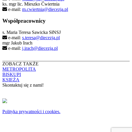
ks. mgr lic. Mieszko Ćwiertnia
e-mail:
m.cwiertnia@diecezja.pl
Współpracownicy
s. Maria Teresa Sawicka SłNSJ
e-mail:
s.teresa@diecezja.pl
mgr Jakub Irach
e-mail:
j.irach@diecezja.pl
ZOBACZ TAKŻE
METROPOLITA
BISKUPI
KSIĘŻA
Skontaktuj się z nami!
KONTAKT
Copyright © 2024 Archidiecezja Krakowska
Polityka prywatności i cookies.
Archidiecezja Krakowska zastrzega wszelkie prawa do serwisu. Użytkownicy mogą
pobierać i drukować zdjęcia znajdujące się w serwisie www.diecezja.pl do użytku
osobistego i ewangelizacji. Publikacja, lub rozpowszechnianie zdjęć niniejszego serwisu
lub jej sprzedaż, bez uprzedniej, zgody Archidiecezji Krakowskiej są zabronione i stanowią