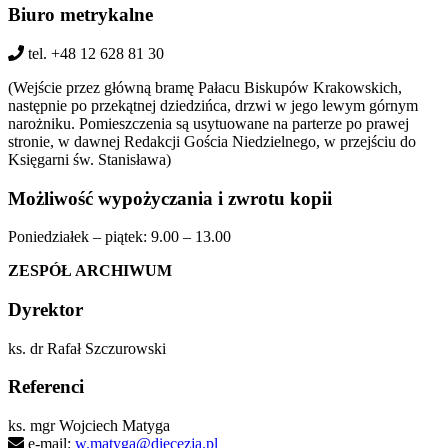
Biuro metrykalne
tel. +48 12 628 81 30
(Wejście przez główną bramę Pałacu Biskupów Krakowskich,
następnie po przekątnej dziedzińca, drzwi w jego lewym górnym
narożniku. Pomieszczenia są usytuowane na parterze po prawej
stronie, w dawnej Redakcji Gościa Niedzielnego, w przejściu do
Księgarni św. Stanisława)
Możliwość wypożyczania i zwrotu kopii
Poniedziałek – piątek: 9.00 – 13.00
ZESPÓŁ ARCHIWUM
Dyrektor
ks. dr Rafał Szczurowski
Referenci
ks. mgr Wojciech Matyga
e-mail:
w.matyga@diecezja.pl