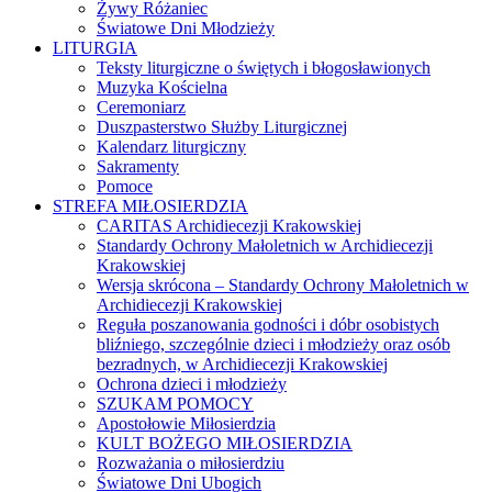
Żywy Różaniec
Światowe Dni Młodzieży
LITURGIA
Teksty liturgiczne o świętych i błogosławionych
Muzyka Kościelna
Ceremoniarz
Duszpasterstwo Służby Liturgicznej
Kalendarz liturgiczny
Sakramenty
Pomoce
STREFA MIŁOSIERDZIA
CARITAS Archidiecezji Krakowskiej
Standardy Ochrony Małoletnich w Archidiecezji
Krakowskiej
Wersja skrócona – Standardy Ochrony Małoletnich w
Archidiecezji Krakowskiej
Reguła poszanowania godności i dóbr osobistych
bliźniego, szczególnie dzieci i młodzieży oraz osób
bezradnych, w Archidiecezji Krakowskiej
Ochrona dzieci i młodzieży
SZUKAM POMOCY
Apostołowie Miłosierdzia
KULT BOŻEGO MIŁOSIERDZIA
Rozważania o miłosierdziu
Światowe Dni Ubogich