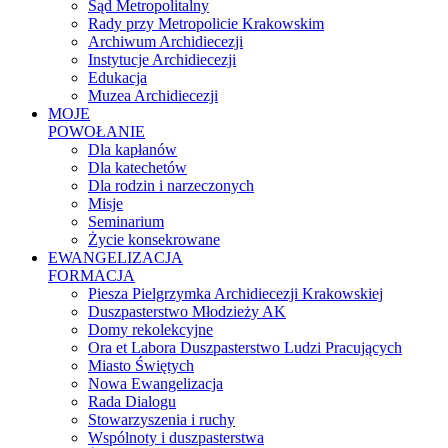
Sąd Metropolitalny
Rady przy Metropolicie Krakowskim
Archiwum Archidiecezji
Instytucje Archidiecezji
Edukacja
Muzea Archidiecezji
MOJE
POWOŁANIE
Dla kapłanów
Dla katechetów
Dla rodzin i narzeczonych
Misje
Seminarium
Życie konsekrowane
EWANGELIZACJA
FORMACJA
Piesza Pielgrzymka Archidiecezji Krakowskiej
Duszpasterstwo Młodzieży AK
Domy rekolekcyjne
Ora et Labora Duszpasterstwo Ludzi Pracujących
Miasto Świętych
Nowa Ewangelizacja
Rada Dialogu
Stowarzyszenia i ruchy
Wspólnoty i duszpasterstwa