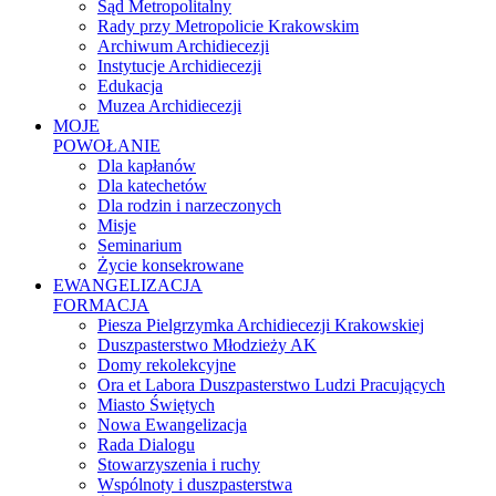
Sąd Metropolitalny
Rady przy Metropolicie Krakowskim
Archiwum Archidiecezji
Instytucje Archidiecezji
Edukacja
Muzea Archidiecezji
MOJE
POWOŁANIE
Dla kapłanów
Dla katechetów
Dla rodzin i narzeczonych
Misje
Seminarium
Życie konsekrowane
EWANGELIZACJA
FORMACJA
Piesza Pielgrzymka Archidiecezji Krakowskiej
Duszpasterstwo Młodzieży AK
Domy rekolekcyjne
Ora et Labora Duszpasterstwo Ludzi Pracujących
Miasto Świętych
Nowa Ewangelizacja
Rada Dialogu
Stowarzyszenia i ruchy
Wspólnoty i duszpasterstwa