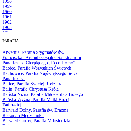
1958
1959
1960
1961
1962
1963
1964
1965
PARAFIA
1966
1967
Alwernia, Parafia Stygmatów św.
1968
Franciszka i Archidiecezjalne Sanktuarium
1969
Pana Jezusa Cierpiącego „Ecce Homo”
1970
Babice, Parafia Wszystkich Świętych
1971
Bachowice, Parafia Najświętszego Serca
1972
Pana Jezusa
1973
Balice, Parafia Świętej Rodziny
1974
Balin, Parafia Chrystusa Króla
1975
Bańska Niżna, Parafia Miłosierdzia Bożego
1976
Bańska Wyżna, Parafia Matki Bożej
1977
Fatimskiej
1978
Barwałd Dolny, Parafia św. Erazma
1979
Biskupa i Męczennika
1980
Barwałd Górny, Parafia Miłosierdzia
1981
Bożego
1982