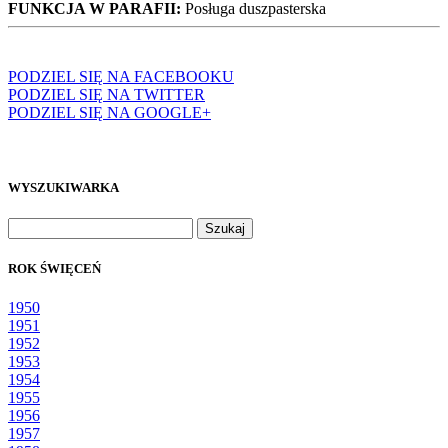
FUNKCJA W PARAFII:
Posługa duszpasterska
PODZIEL SIĘ NA FACEBOOKU
PODZIEL SIĘ NA TWITTER
PODZIEL SIĘ NA GOOGLE+
WYSZUKIWARKA
Szukaj:
ROK ŚWIĘCEŃ
1950
1951
1952
1953
1954
1955
1956
1957