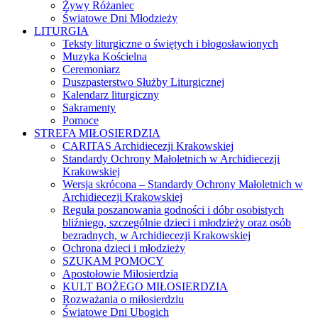
Żywy Różaniec
Światowe Dni Młodzieży
LITURGIA
Teksty liturgiczne o świętych i błogosławionych
Muzyka Kościelna
Ceremoniarz
Duszpasterstwo Służby Liturgicznej
Kalendarz liturgiczny
Sakramenty
Pomoce
STREFA MIŁOSIERDZIA
CARITAS Archidiecezji Krakowskiej
Standardy Ochrony Małoletnich w Archidiecezji
Krakowskiej
Wersja skrócona – Standardy Ochrony Małoletnich w
Archidiecezji Krakowskiej
Reguła poszanowania godności i dóbr osobistych
bliźniego, szczególnie dzieci i młodzieży oraz osób
bezradnych, w Archidiecezji Krakowskiej
Ochrona dzieci i młodzieży
SZUKAM POMOCY
Apostołowie Miłosierdzia
KULT BOŻEGO MIŁOSIERDZIA
Rozważania o miłosierdziu
Światowe Dni Ubogich