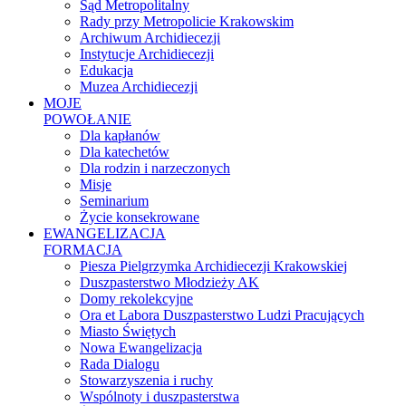
Sąd Metropolitalny
Rady przy Metropolicie Krakowskim
Archiwum Archidiecezji
Instytucje Archidiecezji
Edukacja
Muzea Archidiecezji
MOJE
POWOŁANIE
Dla kapłanów
Dla katechetów
Dla rodzin i narzeczonych
Misje
Seminarium
Życie konsekrowane
EWANGELIZACJA
FORMACJA
Piesza Pielgrzymka Archidiecezji Krakowskiej
Duszpasterstwo Młodzieży AK
Domy rekolekcyjne
Ora et Labora Duszpasterstwo Ludzi Pracujących
Miasto Świętych
Nowa Ewangelizacja
Rada Dialogu
Stowarzyszenia i ruchy
Wspólnoty i duszpasterstwa