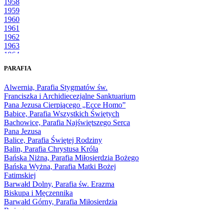
1958
1959
1960
1961
1962
1963
1964
1965
PARAFIA
1966
1967
Alwernia, Parafia Stygmatów św.
1968
Franciszka i Archidiecezjalne Sanktuarium
1969
Pana Jezusa Cierpiącego „Ecce Homo”
1970
Babice, Parafia Wszystkich Świętych
1971
Bachowice, Parafia Najświętszego Serca
1972
Pana Jezusa
1973
Balice, Parafia Świętej Rodziny
1974
Balin, Parafia Chrystusa Króla
1975
Bańska Niżna, Parafia Miłosierdzia Bożego
1976
Bańska Wyżna, Parafia Matki Bożej
1977
Fatimskiej
1978
Barwałd Dolny, Parafia św. Erazma
1979
Biskupa i Męczennika
1980
Barwałd Górny, Parafia Miłosierdzia
1981
Bożego
1982