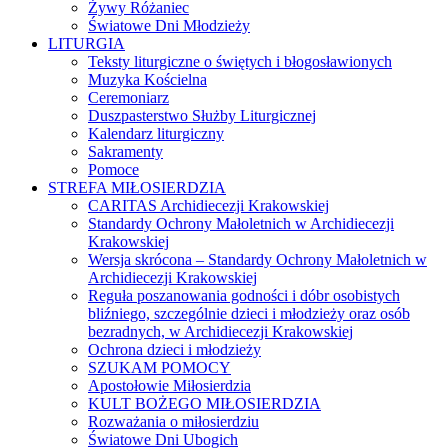
Żywy Różaniec
Światowe Dni Młodzieży
LITURGIA
Teksty liturgiczne o świętych i błogosławionych
Muzyka Kościelna
Ceremoniarz
Duszpasterstwo Służby Liturgicznej
Kalendarz liturgiczny
Sakramenty
Pomoce
STREFA MIŁOSIERDZIA
CARITAS Archidiecezji Krakowskiej
Standardy Ochrony Małoletnich w Archidiecezji
Krakowskiej
Wersja skrócona – Standardy Ochrony Małoletnich w
Archidiecezji Krakowskiej
Reguła poszanowania godności i dóbr osobistych
bliźniego, szczególnie dzieci i młodzieży oraz osób
bezradnych, w Archidiecezji Krakowskiej
Ochrona dzieci i młodzieży
SZUKAM POMOCY
Apostołowie Miłosierdzia
KULT BOŻEGO MIŁOSIERDZIA
Rozważania o miłosierdziu
Światowe Dni Ubogich