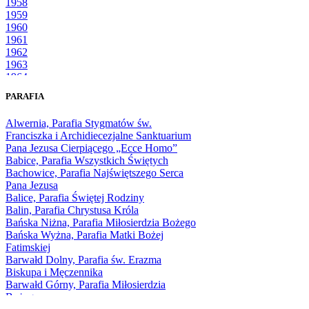
1958
1959
1960
1961
1962
1963
1964
1965
PARAFIA
1966
1967
Alwernia, Parafia Stygmatów św.
1968
Franciszka i Archidiecezjalne Sanktuarium
1969
Pana Jezusa Cierpiącego „Ecce Homo”
1970
Babice, Parafia Wszystkich Świętych
1971
Bachowice, Parafia Najświętszego Serca
1972
Pana Jezusa
1973
Balice, Parafia Świętej Rodziny
1974
Balin, Parafia Chrystusa Króla
1975
Bańska Niżna, Parafia Miłosierdzia Bożego
1976
Bańska Wyżna, Parafia Matki Bożej
1977
Fatimskiej
1978
Barwałd Dolny, Parafia św. Erazma
1979
Biskupa i Męczennika
1980
Barwałd Górny, Parafia Miłosierdzia
1981
Bożego
1982