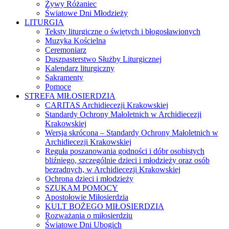
Żywy Różaniec
Światowe Dni Młodzieży
LITURGIA
Teksty liturgiczne o świętych i błogosławionych
Muzyka Kościelna
Ceremoniarz
Duszpasterstwo Służby Liturgicznej
Kalendarz liturgiczny
Sakramenty
Pomoce
STREFA MIŁOSIERDZIA
CARITAS Archidiecezji Krakowskiej
Standardy Ochrony Małoletnich w Archidiecezji
Krakowskiej
Wersja skrócona – Standardy Ochrony Małoletnich w
Archidiecezji Krakowskiej
Reguła poszanowania godności i dóbr osobistych
bliźniego, szczególnie dzieci i młodzieży oraz osób
bezradnych, w Archidiecezji Krakowskiej
Ochrona dzieci i młodzieży
SZUKAM POMOCY
Apostołowie Miłosierdzia
KULT BOŻEGO MIŁOSIERDZIA
Rozważania o miłosierdziu
Światowe Dni Ubogich