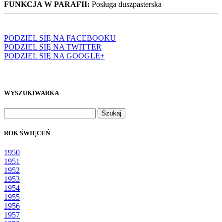
FUNKCJA W PARAFII:
Posługa duszpasterska
PODZIEL SIĘ NA FACEBOOKU
PODZIEL SIĘ NA TWITTER
PODZIEL SIĘ NA GOOGLE+
WYSZUKIWARKA
Szukaj:
ROK ŚWIĘCEŃ
1950
1951
1952
1953
1954
1955
1956
1957