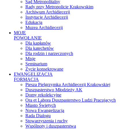
Sąd Metropolitalny
Rady przy Metropolicie Krakowskim
Archiwum Archidiecezji
Instytucje Archidiecezji
Edukacja
Muzea Archidiecezji
MOJE
POWOŁANIE
Dla kapłanów
Dla katechetów
Dla rodzin i narzeczonych
Misje
Seminarium
Życie konsekrowane
EWANGELIZACJA
FORMACJA
Piesza Pielgrzymka Archidiecezji Krakowskiej
Duszpasterstwo Młodzieży AK
Domy rekolekcyjne
Ora et Labora Duszpasterstwo Ludzi Pracujących
Miasto Świętych
Nowa Ewangelizacja
Rada Dialogu
Stowarzyszenia i ruchy
Wspólnoty i duszpasterstwa