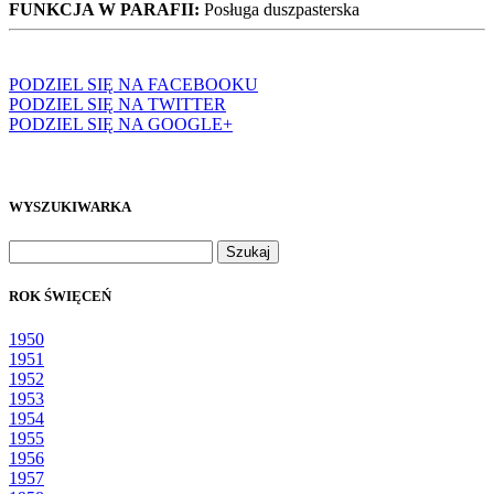
FUNKCJA W PARAFII:
Posługa duszpasterska
PODZIEL SIĘ NA FACEBOOKU
PODZIEL SIĘ NA TWITTER
PODZIEL SIĘ NA GOOGLE+
WYSZUKIWARKA
Szukaj:
ROK ŚWIĘCEŃ
1950
1951
1952
1953
1954
1955
1956
1957