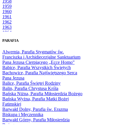
1958
1959
1960
1961
1962
1963
1964
1965
PARAFIA
1966
1967
Alwernia, Parafia Stygmatów św.
1968
Franciszka i Archidiecezjalne Sanktuarium
1969
Pana Jezusa Cierpiącego „Ecce Homo”
1970
Babice, Parafia Wszystkich Świętych
1971
Bachowice, Parafia Najświętszego Serca
1972
Pana Jezusa
1973
Balice, Parafia Świętej Rodziny
1974
Balin, Parafia Chrystusa Króla
1975
Bańska Niżna, Parafia Miłosierdzia Bożego
1976
Bańska Wyżna, Parafia Matki Bożej
1977
Fatimskiej
1978
Barwałd Dolny, Parafia św. Erazma
1979
Biskupa i Męczennika
1980
Barwałd Górny, Parafia Miłosierdzia
1981
Bożego
1982