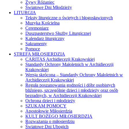
Żywy Różaniec
Światowe Dni Młodzieży
LITURGIA
Teksty liturgiczne o świętych i błogosławionych
Muzyka Kościelna
Ceremoniarz
Duszpasterstwo Służby Liturgicznej
Kalendarz liturgiczny
Sakramenty
Pomoce
STREFA MIŁOSIERDZIA
CARITAS Archidiecezji Krakowskiej
Standardy Ochrony Małoletnich w Archidiecezji
Krakowskiej
Wersja skrócona – Standardy Ochrony Małoletnich w
Archidiecezji Krakowskiej
Reguła poszanowania godności i dóbr osobistych
bliźniego, szczególnie dzieci i młodzieży oraz osób
bezradnych, w Archidiecezji Krakowskiej
Ochrona dzieci i młodzieży
SZUKAM POMOCY
Apostołowie Miłosierdzia
KULT BOŻEGO MIŁOSIERDZIA
Rozważania o miłosierdziu
Światowe Dni Ubogich