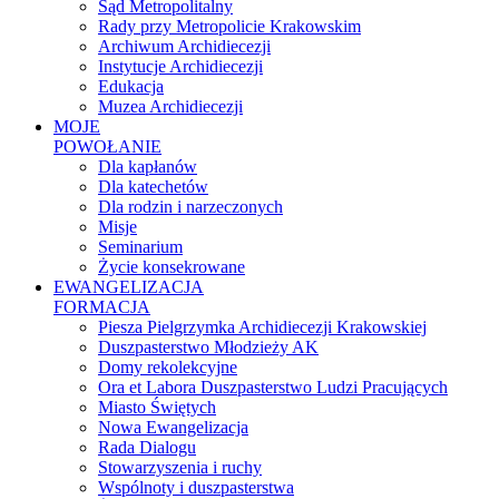
Sąd Metropolitalny
Rady przy Metropolicie Krakowskim
Archiwum Archidiecezji
Instytucje Archidiecezji
Edukacja
Muzea Archidiecezji
MOJE
POWOŁANIE
Dla kapłanów
Dla katechetów
Dla rodzin i narzeczonych
Misje
Seminarium
Życie konsekrowane
EWANGELIZACJA
FORMACJA
Piesza Pielgrzymka Archidiecezji Krakowskiej
Duszpasterstwo Młodzieży AK
Domy rekolekcyjne
Ora et Labora Duszpasterstwo Ludzi Pracujących
Miasto Świętych
Nowa Ewangelizacja
Rada Dialogu
Stowarzyszenia i ruchy
Wspólnoty i duszpasterstwa