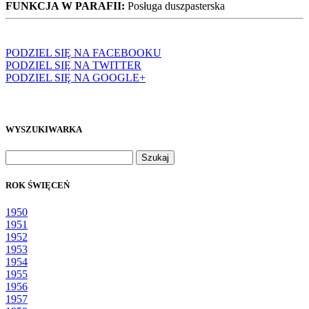
FUNKCJA W PARAFII:
Posługa duszpasterska
PODZIEL SIĘ NA FACEBOOKU
PODZIEL SIĘ NA TWITTER
PODZIEL SIĘ NA GOOGLE+
WYSZUKIWARKA
Szukaj:
ROK ŚWIĘCEŃ
1950
1951
1952
1953
1954
1955
1956
1957