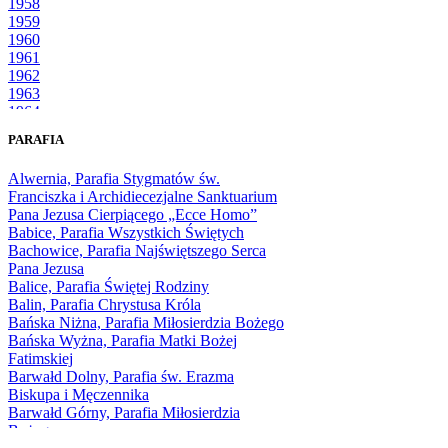
1958
1959
1960
1961
1962
1963
1964
1965
PARAFIA
1966
1967
Alwernia, Parafia Stygmatów św.
1968
Franciszka i Archidiecezjalne Sanktuarium
1969
Pana Jezusa Cierpiącego „Ecce Homo”
1970
Babice, Parafia Wszystkich Świętych
1971
Bachowice, Parafia Najświętszego Serca
1972
Pana Jezusa
1973
Balice, Parafia Świętej Rodziny
1974
Balin, Parafia Chrystusa Króla
1975
Bańska Niżna, Parafia Miłosierdzia Bożego
1976
Bańska Wyżna, Parafia Matki Bożej
1977
Fatimskiej
1978
Barwałd Dolny, Parafia św. Erazma
1979
Biskupa i Męczennika
1980
Barwałd Górny, Parafia Miłosierdzia
1981
Bożego
1982