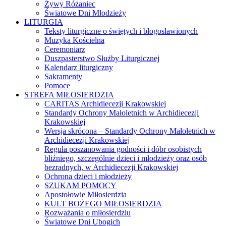
Żywy Różaniec
Światowe Dni Młodzieży
LITURGIA
Teksty liturgiczne o świętych i błogosławionych
Muzyka Kościelna
Ceremoniarz
Duszpasterstwo Służby Liturgicznej
Kalendarz liturgiczny
Sakramenty
Pomoce
STREFA MIŁOSIERDZIA
CARITAS Archidiecezji Krakowskiej
Standardy Ochrony Małoletnich w Archidiecezji
Krakowskiej
Wersja skrócona – Standardy Ochrony Małoletnich w
Archidiecezji Krakowskiej
Reguła poszanowania godności i dóbr osobistych
bliźniego, szczególnie dzieci i młodzieży oraz osób
bezradnych, w Archidiecezji Krakowskiej
Ochrona dzieci i młodzieży
SZUKAM POMOCY
Apostołowie Miłosierdzia
KULT BOŻEGO MIŁOSIERDZIA
Rozważania o miłosierdziu
Światowe Dni Ubogich