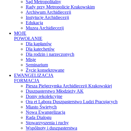
Sąd Metropolitalny
Rady przy Metropolicie Krakowskim
Archiwum Archidiecezji
Instytucje Archidiecezji
Edukacja
Muzea Archidiecezji
MOJE
POWOŁANIE
Dla kapłanów
Dla katechetów
Dla rodzin i narzeczonych
Misje
Seminarium
Życie konsekrowane
EWANGELIZACJA
FORMACJA
Piesza Pielgrzymka Archidiecezji Krakowskiej
Duszpasterstwo Młodzieży AK
Domy rekolekcyjne
Ora et Labora Duszpasterstwo Ludzi Pracujących
Miasto Świętych
Nowa Ewangelizacja
Rada Dialogu
Stowarzyszenia i ruchy
Wspólnoty i duszpasterstwa