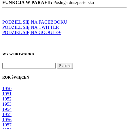
FUNKCJA W PARAFII:
Posługa duszpasterska
PODZIEL SIĘ NA FACEBOOKU
PODZIEL SIĘ NA TWITTER
PODZIEL SIĘ NA GOOGLE+
WYSZUKIWARKA
Szukaj:
ROK ŚWIĘCEŃ
1950
1951
1952
1953
1954
1955
1956
1957