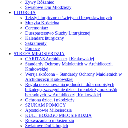
Żywy Różaniec
Światowe Dni Młodzieży
LITURGIA
Teksty liturgiczne o świętych i błogosławionych
Muzyka Kościelna
Ceremoniarz
Duszpasterstwo Służby Liturgicznej
Kalendarz liturgiczny
Sakramenty
Pomoce
STREFA MIŁOSIERDZIA
CARITAS Archidiecezji Krakowskiej
Standardy Ochrony Małoletnich w Archidiecezji
Krakowskiej
Wersja skrócona – Standardy Ochrony Małoletnich w
Archidiecezji Krakowskiej
Reguła poszanowania godności i dóbr osobistych
bliźniego, szczególnie dzieci i młodzieży oraz osób
bezradnych, w Archidiecezji Krakowskiej
Ochrona dzieci i młodzieży
SZUKAM POMOCY
Apostołowie Miłosierdzia
KULT BOŻEGO MIŁOSIERDZIA
Rozważania o miłosierdziu
Światowe Dni Ubogich