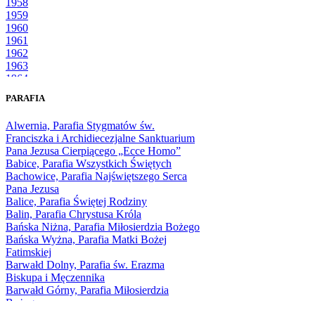
1958
1959
1960
1961
1962
1963
1964
1965
PARAFIA
1966
1967
Alwernia, Parafia Stygmatów św.
1968
Franciszka i Archidiecezjalne Sanktuarium
1969
Pana Jezusa Cierpiącego „Ecce Homo”
1970
Babice, Parafia Wszystkich Świętych
1971
Bachowice, Parafia Najświętszego Serca
1972
Pana Jezusa
1973
Balice, Parafia Świętej Rodziny
1974
Balin, Parafia Chrystusa Króla
1975
Bańska Niżna, Parafia Miłosierdzia Bożego
1976
Bańska Wyżna, Parafia Matki Bożej
1977
Fatimskiej
1978
Barwałd Dolny, Parafia św. Erazma
1979
Biskupa i Męczennika
1980
Barwałd Górny, Parafia Miłosierdzia
1981
Bożego
1982