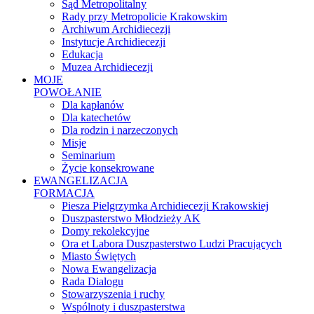
Sąd Metropolitalny
Rady przy Metropolicie Krakowskim
Archiwum Archidiecezji
Instytucje Archidiecezji
Edukacja
Muzea Archidiecezji
MOJE
POWOŁANIE
Dla kapłanów
Dla katechetów
Dla rodzin i narzeczonych
Misje
Seminarium
Życie konsekrowane
EWANGELIZACJA
FORMACJA
Piesza Pielgrzymka Archidiecezji Krakowskiej
Duszpasterstwo Młodzieży AK
Domy rekolekcyjne
Ora et Labora Duszpasterstwo Ludzi Pracujących
Miasto Świętych
Nowa Ewangelizacja
Rada Dialogu
Stowarzyszenia i ruchy
Wspólnoty i duszpasterstwa