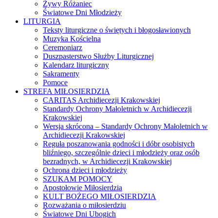
Żywy Różaniec
Światowe Dni Młodzieży
LITURGIA
Teksty liturgiczne o świętych i błogosławionych
Muzyka Kościelna
Ceremoniarz
Duszpasterstwo Służby Liturgicznej
Kalendarz liturgiczny
Sakramenty
Pomoce
STREFA MIŁOSIERDZIA
CARITAS Archidiecezji Krakowskiej
Standardy Ochrony Małoletnich w Archidiecezji
Krakowskiej
Wersja skrócona – Standardy Ochrony Małoletnich w
Archidiecezji Krakowskiej
Reguła poszanowania godności i dóbr osobistych
bliźniego, szczególnie dzieci i młodzieży oraz osób
bezradnych, w Archidiecezji Krakowskiej
Ochrona dzieci i młodzieży
SZUKAM POMOCY
Apostołowie Miłosierdzia
KULT BOŻEGO MIŁOSIERDZIA
Rozważania o miłosierdziu
Światowe Dni Ubogich