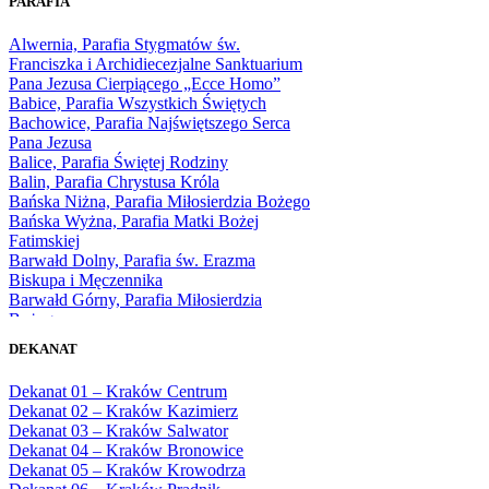
PARAFIA
1966
1967
Alwernia, Parafia Stygmatów św.
1968
Franciszka i Archidiecezjalne Sanktuarium
1969
Pana Jezusa Cierpiącego „Ecce Homo”
1970
Babice, Parafia Wszystkich Świętych
1971
Bachowice, Parafia Najświętszego Serca
1972
Pana Jezusa
1973
Balice, Parafia Świętej Rodziny
1974
Balin, Parafia Chrystusa Króla
1975
Bańska Niżna, Parafia Miłosierdzia Bożego
1976
Bańska Wyżna, Parafia Matki Bożej
1977
Fatimskiej
1978
Barwałd Dolny, Parafia św. Erazma
1979
Biskupa i Męczennika
1980
Barwałd Górny, Parafia Miłosierdzia
1981
Bożego
1982
Bębło, Parafia Miłosierdzia Bożego
1983
DEKANAT
Bęczarka, Parafia Matki Boskiej
1984
Częstochowskiej
1985
Dekanat 01 – Kraków Centrum
Będkowice, Parafia Najświętszej Maryi
1986
Dekanat 02 – Kraków Kazimierz
Panny Królowej
1987
Dekanat 03 – Kraków Salwator
Białka Górna, Parafia Matki Bożej
1988
Dekanat 04 – Kraków Bronowice
Królowej Rodzin
1989
Dekanat 05 – Kraków Krowodrza
Białka Tatrzańska, Parafia Świętych
1990