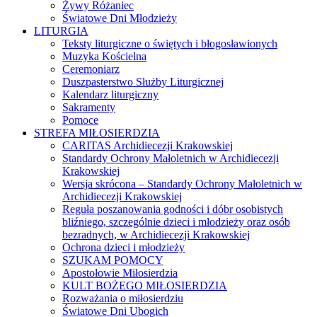
Żywy Różaniec
Światowe Dni Młodzieży
LITURGIA
Teksty liturgiczne o świętych i błogosławionych
Muzyka Kościelna
Ceremoniarz
Duszpasterstwo Służby Liturgicznej
Kalendarz liturgiczny
Sakramenty
Pomoce
STREFA MIŁOSIERDZIA
CARITAS Archidiecezji Krakowskiej
Standardy Ochrony Małoletnich w Archidiecezji
Krakowskiej
Wersja skrócona – Standardy Ochrony Małoletnich w
Archidiecezji Krakowskiej
Reguła poszanowania godności i dóbr osobistych
bliźniego, szczególnie dzieci i młodzieży oraz osób
bezradnych, w Archidiecezji Krakowskiej
Ochrona dzieci i młodzieży
SZUKAM POMOCY
Apostołowie Miłosierdzia
KULT BOŻEGO MIŁOSIERDZIA
Rozważania o miłosierdziu
Światowe Dni Ubogich