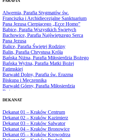
PARAFIA
1966
1967
Alwernia, Parafia Stygmatów św.
1968
Franciszka i Archidiecezjalne Sanktuarium
1969
Pana Jezusa Cierpiącego „Ecce Homo”
1970
Babice, Parafia Wszystkich Świętych
1971
Bachowice, Parafia Najświętszego Serca
1972
Pana Jezusa
1973
Balice, Parafia Świętej Rodziny
1974
Balin, Parafia Chrystusa Króla
1975
Bańska Niżna, Parafia Miłosierdzia Bożego
1976
Bańska Wyżna, Parafia Matki Bożej
1977
Fatimskiej
1978
Barwałd Dolny, Parafia św. Erazma
1979
Biskupa i Męczennika
1980
Barwałd Górny, Parafia Miłosierdzia
1981
Bożego
1982
Bębło, Parafia Miłosierdzia Bożego
1983
DEKANAT
Bęczarka, Parafia Matki Boskiej
1984
Częstochowskiej
1985
Dekanat 01 – Kraków Centrum
Będkowice, Parafia Najświętszej Maryi
1986
Dekanat 02 – Kraków Kazimierz
Panny Królowej
1987
Dekanat 03 – Kraków Salwator
Białka Górna, Parafia Matki Bożej
1988
Dekanat 04 – Kraków Bronowice
Królowej Rodzin
1989
Dekanat 05 – Kraków Krowodrza
Białka Tatrzańska, Parafia Świętych
1990