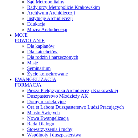
Sąd Metropolitalny
Rady przy Metropolicie Krakowskim
Archiwum Archidiecezji
Instytucje Archidiecezji
Edukacja
Muzea Archidiecezji
MOJE
POWOŁANIE
Dla kapłanów
Dla katechetów
Dla rodzin i narzeczonych
Misje
Seminarium
Życie konsekrowane
EWANGELIZACJA
FORMACJA
Piesza Pielgrzymka Archidiecezji Krakowskiej
Duszpasterstwo Młodzieży AK
Domy rekolekcyjne
Ora et Labora Duszpasterstwo Ludzi Pracujących
Miasto Świętych
Nowa Ewangelizacja
Rada Dialogu
Stowarzyszenia i ruchy
Wspólnoty i duszpasterstwa