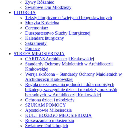
Żywy Różaniec
Światowe Dni Młodzieży
LITURGIA
Teksty liturgiczne o świętych i błogosławionych
Muzyka Kościelna
Ceremoniarz
Duszpasterstwo Służby Liturgicznej
Kalendarz liturgiczny
Sakramenty
Pomoce
STREFA MIŁOSIERDZIA
CARITAS Archidiecezji Krakowskiej
Standardy Ochrony Małoletnich w Archidiecezji
Krakowskiej
Wersja skrócona – Standardy Ochrony Małoletnich w
Archidiecezji Krakowskiej
Reguła poszanowania godności i dóbr osobistych
bliźniego, szczególnie dzieci i młodzieży oraz osób
bezradnych, w Archidiecezji Krakowskiej
Ochrona dzieci i młodzieży
SZUKAM POMOCY
Apostołowie Miłosierdzia
KULT BOŻEGO MIŁOSIERDZIA
Rozważania o miłosierdziu
Światowe Dni Ubogich