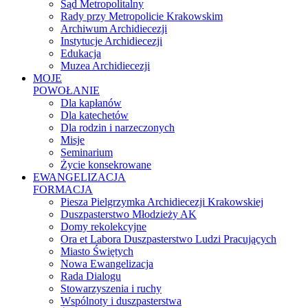
Sąd Metropolitalny
Rady przy Metropolicie Krakowskim
Archiwum Archidiecezji
Instytucje Archidiecezji
Edukacja
Muzea Archidiecezji
MOJE
POWOŁANIE
Dla kapłanów
Dla katechetów
Dla rodzin i narzeczonych
Misje
Seminarium
Życie konsekrowane
EWANGELIZACJA
FORMACJA
Piesza Pielgrzymka Archidiecezji Krakowskiej
Duszpasterstwo Młodzieży AK
Domy rekolekcyjne
Ora et Labora Duszpasterstwo Ludzi Pracujących
Miasto Świętych
Nowa Ewangelizacja
Rada Dialogu
Stowarzyszenia i ruchy
Wspólnoty i duszpasterstwa