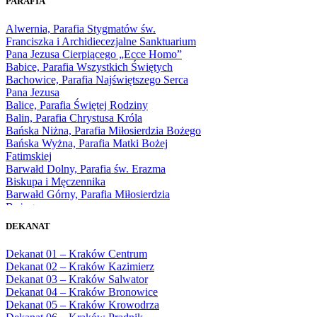
PARAFIA
1966
1967
Alwernia, Parafia Stygmatów św.
1968
Franciszka i Archidiecezjalne Sanktuarium
1969
Pana Jezusa Cierpiącego „Ecce Homo”
1970
Babice, Parafia Wszystkich Świętych
1971
Bachowice, Parafia Najświętszego Serca
1972
Pana Jezusa
1973
Balice, Parafia Świętej Rodziny
1974
Balin, Parafia Chrystusa Króla
1975
Bańska Niżna, Parafia Miłosierdzia Bożego
1976
Bańska Wyżna, Parafia Matki Bożej
1977
Fatimskiej
1978
Barwałd Dolny, Parafia św. Erazma
1979
Biskupa i Męczennika
1980
Barwałd Górny, Parafia Miłosierdzia
1981
Bożego
1982
Bębło, Parafia Miłosierdzia Bożego
1983
DEKANAT
Bęczarka, Parafia Matki Boskiej
1984
Częstochowskiej
1985
Dekanat 01 – Kraków Centrum
Będkowice, Parafia Najświętszej Maryi
1986
Dekanat 02 – Kraków Kazimierz
Panny Królowej
1987
Dekanat 03 – Kraków Salwator
Białka Górna, Parafia Matki Bożej
1988
Dekanat 04 – Kraków Bronowice
Królowej Rodzin
1989
Dekanat 05 – Kraków Krowodrza
Białka Tatrzańska, Parafia Świętych
1990