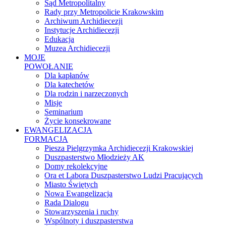
Sąd Metropolitalny
Rady przy Metropolicie Krakowskim
Archiwum Archidiecezji
Instytucje Archidiecezji
Edukacja
Muzea Archidiecezji
MOJE
POWOŁANIE
Dla kapłanów
Dla katechetów
Dla rodzin i narzeczonych
Misje
Seminarium
Życie konsekrowane
EWANGELIZACJA
FORMACJA
Piesza Pielgrzymka Archidiecezji Krakowskiej
Duszpasterstwo Młodzieży AK
Domy rekolekcyjne
Ora et Labora Duszpasterstwo Ludzi Pracujących
Miasto Świętych
Nowa Ewangelizacja
Rada Dialogu
Stowarzyszenia i ruchy
Wspólnoty i duszpasterstwa