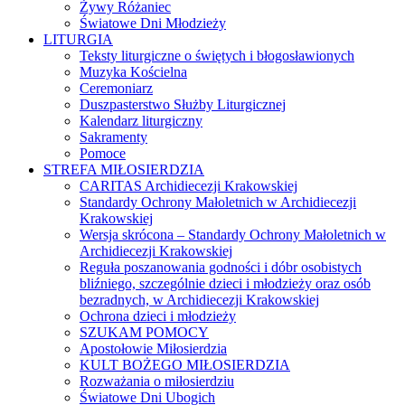
Żywy Różaniec
Światowe Dni Młodzieży
LITURGIA
Teksty liturgiczne o świętych i błogosławionych
Muzyka Kościelna
Ceremoniarz
Duszpasterstwo Służby Liturgicznej
Kalendarz liturgiczny
Sakramenty
Pomoce
STREFA MIŁOSIERDZIA
CARITAS Archidiecezji Krakowskiej
Standardy Ochrony Małoletnich w Archidiecezji
Krakowskiej
Wersja skrócona – Standardy Ochrony Małoletnich w
Archidiecezji Krakowskiej
Reguła poszanowania godności i dóbr osobistych
bliźniego, szczególnie dzieci i młodzieży oraz osób
bezradnych, w Archidiecezji Krakowskiej
Ochrona dzieci i młodzieży
SZUKAM POMOCY
Apostołowie Miłosierdzia
KULT BOŻEGO MIŁOSIERDZIA
Rozważania o miłosierdziu
Światowe Dni Ubogich