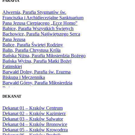
PARAFIA
1966
1967
Alwernia, Parafia Stygmatów św.
1968
Franciszka i Archidiecezjalne Sanktuarium
1969
Pana Jezusa Cierpiącego „Ecce Homo”
1970
Babice, Parafia Wszystkich Świętych
1971
Bachowice, Parafia Najświętszego Serca
1972
Pana Jezusa
1973
Balice, Parafia Świętej Rodziny
1974
Balin, Parafia Chrystusa Króla
1975
Bańska Niżna, Parafia Miłosierdzia Bożego
1976
Bańska Wyżna, Parafia Matki Bożej
1977
Fatimskiej
1978
Barwałd Dolny, Parafia św. Erazma
1979
Biskupa i Męczennika
1980
Barwałd Górny, Parafia Miłosierdzia
1981
Bożego
1982
Bębło, Parafia Miłosierdzia Bożego
1983
DEKANAT
Bęczarka, Parafia Matki Boskiej
1984
Częstochowskiej
1985
Dekanat 01 – Kraków Centrum
Będkowice, Parafia Najświętszej Maryi
1986
Dekanat 02 – Kraków Kazimierz
Panny Królowej
1987
Dekanat 03 – Kraków Salwator
Białka Górna, Parafia Matki Bożej
1988
Dekanat 04 – Kraków Bronowice
Królowej Rodzin
1989
Dekanat 05 – Kraków Krowodrza
Białka Tatrzańska, Parafia Świętych
1990