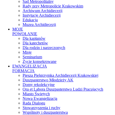
Sąd Metropolitalny
Rady przy Metropolicie Krakowskim
Archiwum Archidiecezji
Instytucje Archidiecezji
Edukacja
Muzea Archidiecezji
MOJE
POWOŁANIE
Dla kapłanów
Dla katechetów
Dla rodzin i narzeczonych
Misje
Seminarium
Życie konsekrowane
EWANGELIZACJA
FORMACJA
Piesza Pielgrzymka Archidiecezji Krakowskiej
Duszpasterstwo Młodzieży AK
Domy rekolekcyjne
Ora et Labora Duszpasterstwo Ludzi Pracujących
Miasto Świętych
Nowa Ewangelizacja
Rada Dialogu
Stowarzyszenia i ruchy
Wspólnoty i duszpasterstwa