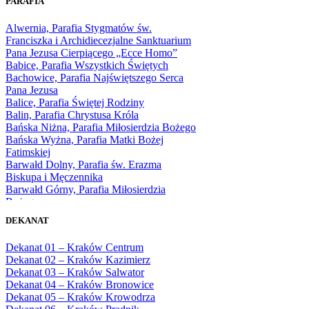
PARAFIA
1966
1967
Alwernia, Parafia Stygmatów św.
1968
Franciszka i Archidiecezjalne Sanktuarium
1969
Pana Jezusa Cierpiącego „Ecce Homo”
1970
Babice, Parafia Wszystkich Świętych
1971
Bachowice, Parafia Najświętszego Serca
1972
Pana Jezusa
1973
Balice, Parafia Świętej Rodziny
1974
Balin, Parafia Chrystusa Króla
1975
Bańska Niżna, Parafia Miłosierdzia Bożego
1976
Bańska Wyżna, Parafia Matki Bożej
1977
Fatimskiej
1978
Barwałd Dolny, Parafia św. Erazma
1979
Biskupa i Męczennika
1980
Barwałd Górny, Parafia Miłosierdzia
1981
Bożego
1982
Bębło, Parafia Miłosierdzia Bożego
1983
DEKANAT
Bęczarka, Parafia Matki Boskiej
1984
Częstochowskiej
1985
Dekanat 01 – Kraków Centrum
Będkowice, Parafia Najświętszej Maryi
1986
Dekanat 02 – Kraków Kazimierz
Panny Królowej
1987
Dekanat 03 – Kraków Salwator
Białka Górna, Parafia Matki Bożej
1988
Dekanat 04 – Kraków Bronowice
Królowej Rodzin
1989
Dekanat 05 – Kraków Krowodrza
Białka Tatrzańska, Parafia Świętych
1990