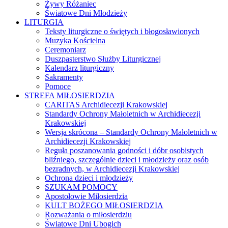
Żywy Różaniec
Światowe Dni Młodzieży
LITURGIA
Teksty liturgiczne o świętych i błogosławionych
Muzyka Kościelna
Ceremoniarz
Duszpasterstwo Służby Liturgicznej
Kalendarz liturgiczny
Sakramenty
Pomoce
STREFA MIŁOSIERDZIA
CARITAS Archidiecezji Krakowskiej
Standardy Ochrony Małoletnich w Archidiecezji
Krakowskiej
Wersja skrócona – Standardy Ochrony Małoletnich w
Archidiecezji Krakowskiej
Reguła poszanowania godności i dóbr osobistych
bliźniego, szczególnie dzieci i młodzieży oraz osób
bezradnych, w Archidiecezji Krakowskiej
Ochrona dzieci i młodzieży
SZUKAM POMOCY
Apostołowie Miłosierdzia
KULT BOŻEGO MIŁOSIERDZIA
Rozważania o miłosierdziu
Światowe Dni Ubogich