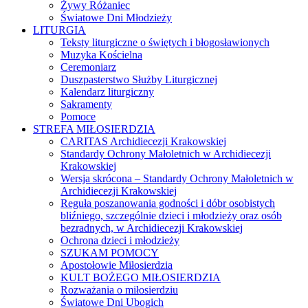
Żywy Różaniec
Światowe Dni Młodzieży
LITURGIA
Teksty liturgiczne o świętych i błogosławionych
Muzyka Kościelna
Ceremoniarz
Duszpasterstwo Służby Liturgicznej
Kalendarz liturgiczny
Sakramenty
Pomoce
STREFA MIŁOSIERDZIA
CARITAS Archidiecezji Krakowskiej
Standardy Ochrony Małoletnich w Archidiecezji
Krakowskiej
Wersja skrócona – Standardy Ochrony Małoletnich w
Archidiecezji Krakowskiej
Reguła poszanowania godności i dóbr osobistych
bliźniego, szczególnie dzieci i młodzieży oraz osób
bezradnych, w Archidiecezji Krakowskiej
Ochrona dzieci i młodzieży
SZUKAM POMOCY
Apostołowie Miłosierdzia
KULT BOŻEGO MIŁOSIERDZIA
Rozważania o miłosierdziu
Światowe Dni Ubogich