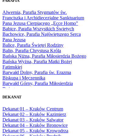
PARAFIA
1966
1967
Alwernia, Parafia Stygmatów św.
1968
Franciszka i Archidiecezjalne Sanktuarium
1969
Pana Jezusa Cierpiącego „Ecce Homo”
1970
Babice, Parafia Wszystkich Świętych
1971
Bachowice, Parafia Najświętszego Serca
1972
Pana Jezusa
1973
Balice, Parafia Świętej Rodziny
1974
Balin, Parafia Chrystusa Króla
1975
Bańska Niżna, Parafia Miłosierdzia Bożego
1976
Bańska Wyżna, Parafia Matki Bożej
1977
Fatimskiej
1978
Barwałd Dolny, Parafia św. Erazma
1979
Biskupa i Męczennika
1980
Barwałd Górny, Parafia Miłosierdzia
1981
Bożego
1982
Bębło, Parafia Miłosierdzia Bożego
1983
DEKANAT
Bęczarka, Parafia Matki Boskiej
1984
Częstochowskiej
1985
Dekanat 01 – Kraków Centrum
Będkowice, Parafia Najświętszej Maryi
1986
Dekanat 02 – Kraków Kazimierz
Panny Królowej
1987
Dekanat 03 – Kraków Salwator
Białka Górna, Parafia Matki Bożej
1988
Dekanat 04 – Kraków Bronowice
Królowej Rodzin
1989
Dekanat 05 – Kraków Krowodrza
Białka Tatrzańska, Parafia Świętych
1990