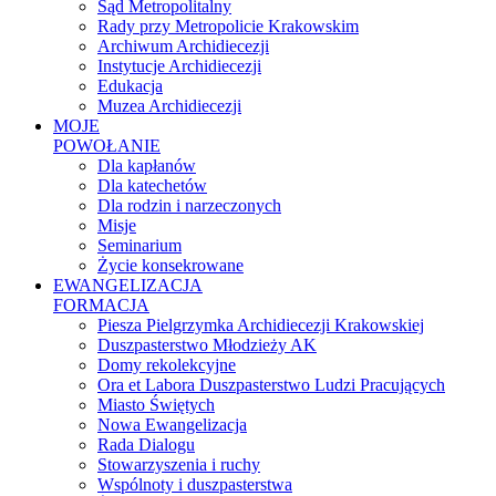
Sąd Metropolitalny
Rady przy Metropolicie Krakowskim
Archiwum Archidiecezji
Instytucje Archidiecezji
Edukacja
Muzea Archidiecezji
MOJE
POWOŁANIE
Dla kapłanów
Dla katechetów
Dla rodzin i narzeczonych
Misje
Seminarium
Życie konsekrowane
EWANGELIZACJA
FORMACJA
Piesza Pielgrzymka Archidiecezji Krakowskiej
Duszpasterstwo Młodzieży AK
Domy rekolekcyjne
Ora et Labora Duszpasterstwo Ludzi Pracujących
Miasto Świętych
Nowa Ewangelizacja
Rada Dialogu
Stowarzyszenia i ruchy
Wspólnoty i duszpasterstwa