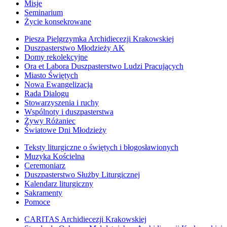
Misje
Seminarium
Życie konsekrowane
Piesza Pielgrzymka Archidiecezji Krakowskiej
Duszpasterstwo Młodzieży AK
Domy rekolekcyjne
Ora et Labora Duszpasterstwo Ludzi Pracujących
Miasto Świętych
Nowa Ewangelizacja
Rada Dialogu
Stowarzyszenia i ruchy
Wspólnoty i duszpasterstwa
Żywy Różaniec
Światowe Dni Młodzieży
Teksty liturgiczne o świętych i błogosławionych
Muzyka Kościelna
Ceremoniarz
Duszpasterstwo Służby Liturgicznej
Kalendarz liturgiczny
Sakramenty
Pomoce
CARITAS Archidiecezji Krakowskiej