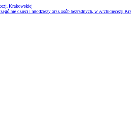
cezji Krakowskiej
czególnie dzieci i młodzieży oraz osób bezradnych, w Archidiecezji Kr