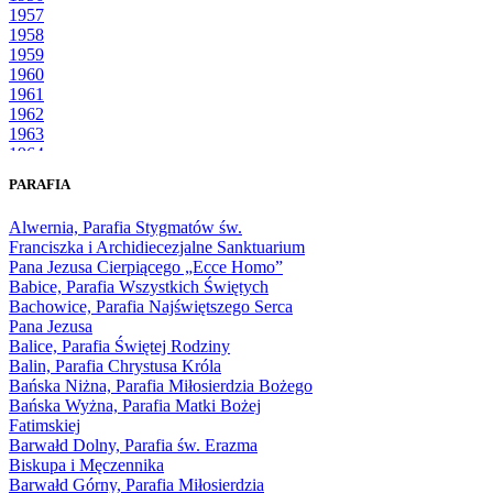
1957
1958
1959
1960
1961
1962
1963
1964
1965
PARAFIA
1966
1967
Alwernia, Parafia Stygmatów św.
1968
Franciszka i Archidiecezjalne Sanktuarium
1969
Pana Jezusa Cierpiącego „Ecce Homo”
1970
Babice, Parafia Wszystkich Świętych
1971
Bachowice, Parafia Najświętszego Serca
1972
Pana Jezusa
1973
Balice, Parafia Świętej Rodziny
1974
Balin, Parafia Chrystusa Króla
1975
Bańska Niżna, Parafia Miłosierdzia Bożego
1976
Bańska Wyżna, Parafia Matki Bożej
1977
Fatimskiej
1978
Barwałd Dolny, Parafia św. Erazma
1979
Biskupa i Męczennika
1980
Barwałd Górny, Parafia Miłosierdzia
1981