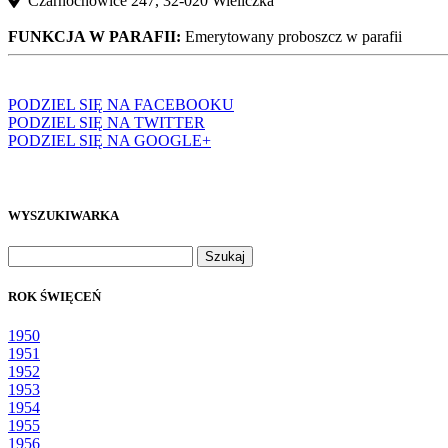
Czarnochowice 247, 32‑020 Wieliczka
FUNKCJA W PARAFII:
Emerytowany proboszcz w parafii
PODZIEL SIĘ NA FACEBOOKU
PODZIEL SIĘ NA TWITTER
PODZIEL SIĘ NA GOOGLE+
WYSZUKIWARKA
Szukaj:
ROK ŚWIĘCEŃ
1950
1951
1952
1953
1954
1955
1956