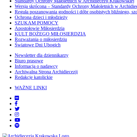
Standardy Ochrony Małoletnich w Archidiecezji Krakowskiej
Wersja skrócona – Standardy Ochrony Małoletnich w Archidie
Reguła poszanowania godności i dóbr osobistych bliźniego, sz
Ochrona dzieci i młodzieży
SZUKAM POMOCY
Apostołowie Miłosierdzia
KULT BOŻEGO MIŁOSIERDZIA
Rozważania o miłosierdziu
Światowe Dni Ubogich
Newsletter dla dziennikarzy
Biuro prasowe
Informacja o nadawcy
Archiwalna Strona Archidiecezji
Redakcje katolickie
WAŻNE LINKI