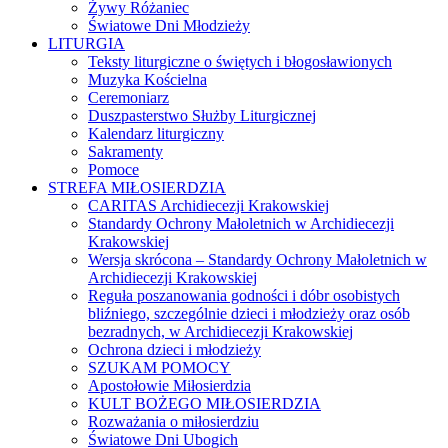
Żywy Różaniec
Światowe Dni Młodzieży
LITURGIA
Teksty liturgiczne o świętych i błogosławionych
Muzyka Kościelna
Ceremoniarz
Duszpasterstwo Służby Liturgicznej
Kalendarz liturgiczny
Sakramenty
Pomoce
STREFA MIŁOSIERDZIA
CARITAS Archidiecezji Krakowskiej
Standardy Ochrony Małoletnich w Archidiecezji
Krakowskiej
Wersja skrócona – Standardy Ochrony Małoletnich w
Archidiecezji Krakowskiej
Reguła poszanowania godności i dóbr osobistych
bliźniego, szczególnie dzieci i młodzieży oraz osób
bezradnych, w Archidiecezji Krakowskiej
Ochrona dzieci i młodzieży
SZUKAM POMOCY
Apostołowie Miłosierdzia
KULT BOŻEGO MIŁOSIERDZIA
Rozważania o miłosierdziu
Światowe Dni Ubogich