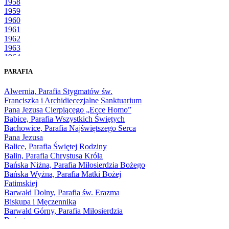
1958
1959
1960
1961
1962
1963
1964
1965
PARAFIA
1966
1967
Alwernia, Parafia Stygmatów św.
1968
Franciszka i Archidiecezjalne Sanktuarium
1969
Pana Jezusa Cierpiącego „Ecce Homo”
1970
Babice, Parafia Wszystkich Świętych
1971
Bachowice, Parafia Najświętszego Serca
1972
Pana Jezusa
1973
Balice, Parafia Świętej Rodziny
1974
Balin, Parafia Chrystusa Króla
1975
Bańska Niżna, Parafia Miłosierdzia Bożego
1976
Bańska Wyżna, Parafia Matki Bożej
1977
Fatimskiej
1978
Barwałd Dolny, Parafia św. Erazma
1979
Biskupa i Męczennika
1980
Barwałd Górny, Parafia Miłosierdzia
1981
Bożego
1982