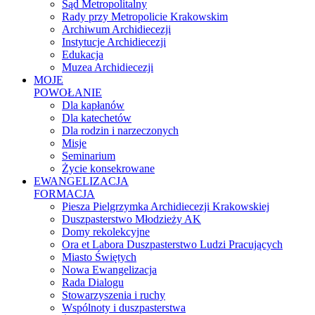
Sąd Metropolitalny
Rady przy Metropolicie Krakowskim
Archiwum Archidiecezji
Instytucje Archidiecezji
Edukacja
Muzea Archidiecezji
MOJE
POWOŁANIE
Dla kapłanów
Dla katechetów
Dla rodzin i narzeczonych
Misje
Seminarium
Życie konsekrowane
EWANGELIZACJA
FORMACJA
Piesza Pielgrzymka Archidiecezji Krakowskiej
Duszpasterstwo Młodzieży AK
Domy rekolekcyjne
Ora et Labora Duszpasterstwo Ludzi Pracujących
Miasto Świętych
Nowa Ewangelizacja
Rada Dialogu
Stowarzyszenia i ruchy
Wspólnoty i duszpasterstwa