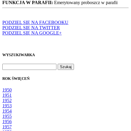
FUNKCJA W PARAFII:
Emerytowany proboszcz w parafii
PODZIEL SIĘ NA FACEBOOKU
PODZIEL SIĘ NA TWITTER
PODZIEL SIĘ NA GOOGLE+
WYSZUKIWARKA
Szukaj:
ROK ŚWIĘCEŃ
1950
1951
1952
1953
1954
1955
1956
1957