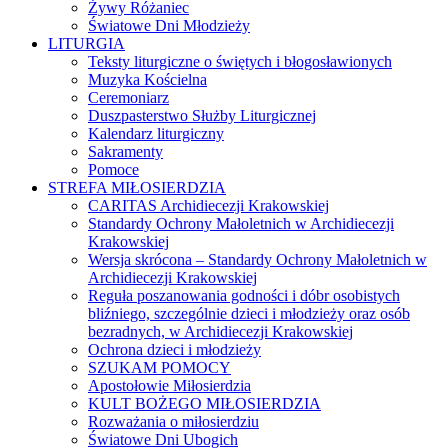
Żywy Różaniec
Światowe Dni Młodzieży
LITURGIA
Teksty liturgiczne o świętych i błogosławionych
Muzyka Kościelna
Ceremoniarz
Duszpasterstwo Służby Liturgicznej
Kalendarz liturgiczny
Sakramenty
Pomoce
STREFA MIŁOSIERDZIA
CARITAS Archidiecezji Krakowskiej
Standardy Ochrony Małoletnich w Archidiecezji
Krakowskiej
Wersja skrócona – Standardy Ochrony Małoletnich w
Archidiecezji Krakowskiej
Reguła poszanowania godności i dóbr osobistych
bliźniego, szczególnie dzieci i młodzieży oraz osób
bezradnych, w Archidiecezji Krakowskiej
Ochrona dzieci i młodzieży
SZUKAM POMOCY
Apostołowie Miłosierdzia
KULT BOŻEGO MIŁOSIERDZIA
Rozważania o miłosierdziu
Światowe Dni Ubogich