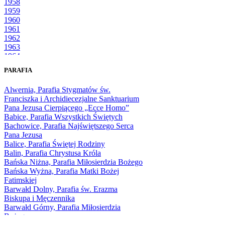
1958
1959
1960
1961
1962
1963
1964
1965
PARAFIA
1966
1967
Alwernia, Parafia Stygmatów św.
1968
Franciszka i Archidiecezjalne Sanktuarium
1969
Pana Jezusa Cierpiącego „Ecce Homo”
1970
Babice, Parafia Wszystkich Świętych
1971
Bachowice, Parafia Najświętszego Serca
1972
Pana Jezusa
1973
Balice, Parafia Świętej Rodziny
1974
Balin, Parafia Chrystusa Króla
1975
Bańska Niżna, Parafia Miłosierdzia Bożego
1976
Bańska Wyżna, Parafia Matki Bożej
1977
Fatimskiej
1978
Barwałd Dolny, Parafia św. Erazma
1979
Biskupa i Męczennika
1980
Barwałd Górny, Parafia Miłosierdzia
1981
Bożego
1982