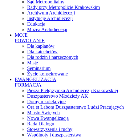
Sąd Metropolitalny
Rady przy Metropolicie Krakowskim
Archiwum Archidiecezji
Instytucje Archidiecezji
Edukacja
Muzea Archidiecezji
MOJE
POWOŁANIE
Dla kapłanów
Dla katechetów
Dla rodzin i narzeczonych
Misje
Seminarium
Życie konsekrowane
EWANGELIZACJA
FORMACJA
Piesza Pielgrzymka Archidiecezji Krakowskiej
Duszpasterstwo Młodzieży AK
Domy rekolekcyjne
Ora et Labora Duszpasterstwo Ludzi Pracujących
Miasto Świętych
Nowa Ewangelizacja
Rada Dialogu
Stowarzyszenia i ruchy
Wspólnoty i duszpasterstwa