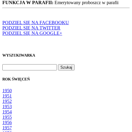
FUNKCJA W PARAFII:
Emerytowany proboszcz w parafii
PODZIEL SIĘ NA FACEBOOKU
PODZIEL SIĘ NA TWITTER
PODZIEL SIĘ NA GOOGLE+
WYSZUKIWARKA
Szukaj:
ROK ŚWIĘCEŃ
1950
1951
1952
1953
1954
1955
1956
1957