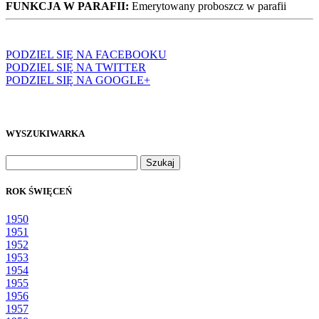
FUNKCJA W PARAFII:
Emerytowany proboszcz w parafii
PODZIEL SIĘ NA FACEBOOKU
PODZIEL SIĘ NA TWITTER
PODZIEL SIĘ NA GOOGLE+
WYSZUKIWARKA
Szukaj:
ROK ŚWIĘCEŃ
1950
1951
1952
1953
1954
1955
1956
1957