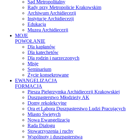
Sąd Metropolitalny
Rady przy Metropolicie Krakowskim
Archiwum Archidiecezji
Instytucje Archidiecezji
Edukacja
Muzea Archidiecezji
MOJE
POWOŁANIE
Dla kapłanów
Dla katechetów
Dla rodzin i narzeczonych
Misje
Seminarium
Życie konsekrowane
EWANGELIZACJA
FORMACJA
Piesza Pielgrzymka Archidiecezji Krakowskiej
Duszpasterstwo Młodzieży AK
Domy rekolekcyjne
Ora et Labora Duszpasterstwo Ludzi Pracujących
Miasto Świętych
Nowa Ewangelizacja
Rada Dialogu
Stowarzyszenia i ruchy
Wspólnoty i duszpasterstwa