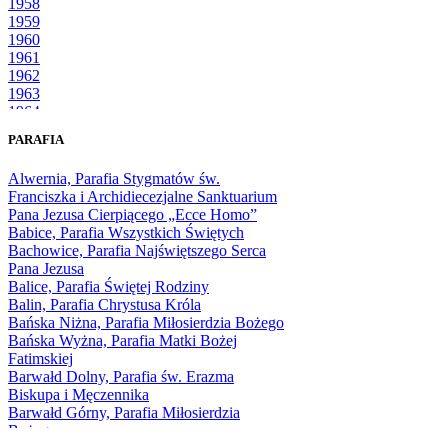
1958
1959
1960
1961
1962
1963
1964
1965
PARAFIA
1966
1967
Alwernia, Parafia Stygmatów św.
1968
Franciszka i Archidiecezjalne Sanktuarium
1969
Pana Jezusa Cierpiącego „Ecce Homo”
1970
Babice, Parafia Wszystkich Świętych
1971
Bachowice, Parafia Najświętszego Serca
1972
Pana Jezusa
1973
Balice, Parafia Świętej Rodziny
1974
Balin, Parafia Chrystusa Króla
1975
Bańska Niżna, Parafia Miłosierdzia Bożego
1976
Bańska Wyżna, Parafia Matki Bożej
1977
Fatimskiej
1978
Barwałd Dolny, Parafia św. Erazma
1979
Biskupa i Męczennika
1980
Barwałd Górny, Parafia Miłosierdzia
1981
Bożego
1982