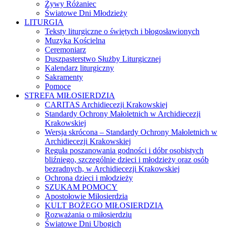
Żywy Różaniec
Światowe Dni Młodzieży
LITURGIA
Teksty liturgiczne o świętych i błogosławionych
Muzyka Kościelna
Ceremoniarz
Duszpasterstwo Służby Liturgicznej
Kalendarz liturgiczny
Sakramenty
Pomoce
STREFA MIŁOSIERDZIA
CARITAS Archidiecezji Krakowskiej
Standardy Ochrony Małoletnich w Archidiecezji
Krakowskiej
Wersja skrócona – Standardy Ochrony Małoletnich w
Archidiecezji Krakowskiej
Reguła poszanowania godności i dóbr osobistych
bliźniego, szczególnie dzieci i młodzieży oraz osób
bezradnych, w Archidiecezji Krakowskiej
Ochrona dzieci i młodzieży
SZUKAM POMOCY
Apostołowie Miłosierdzia
KULT BOŻEGO MIŁOSIERDZIA
Rozważania o miłosierdziu
Światowe Dni Ubogich