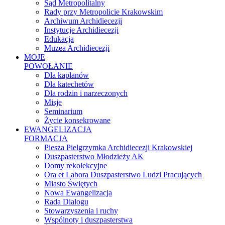
Sąd Metropolitalny
Rady przy Metropolicie Krakowskim
Archiwum Archidiecezji
Instytucje Archidiecezji
Edukacja
Muzea Archidiecezji
MOJE
POWOŁANIE
Dla kapłanów
Dla katechetów
Dla rodzin i narzeczonych
Misje
Seminarium
Życie konsekrowane
EWANGELIZACJA
FORMACJA
Piesza Pielgrzymka Archidiecezji Krakowskiej
Duszpasterstwo Młodzieży AK
Domy rekolekcyjne
Ora et Labora Duszpasterstwo Ludzi Pracujących
Miasto Świętych
Nowa Ewangelizacja
Rada Dialogu
Stowarzyszenia i ruchy
Wspólnoty i duszpasterstwa