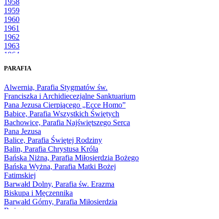
1958
1959
1960
1961
1962
1963
1964
1965
PARAFIA
1966
1967
Alwernia, Parafia Stygmatów św.
1968
Franciszka i Archidiecezjalne Sanktuarium
1969
Pana Jezusa Cierpiącego „Ecce Homo”
1970
Babice, Parafia Wszystkich Świętych
1971
Bachowice, Parafia Najświętszego Serca
1972
Pana Jezusa
1973
Balice, Parafia Świętej Rodziny
1974
Balin, Parafia Chrystusa Króla
1975
Bańska Niżna, Parafia Miłosierdzia Bożego
1976
Bańska Wyżna, Parafia Matki Bożej
1977
Fatimskiej
1978
Barwałd Dolny, Parafia św. Erazma
1979
Biskupa i Męczennika
1980
Barwałd Górny, Parafia Miłosierdzia
1981
Bożego
1982