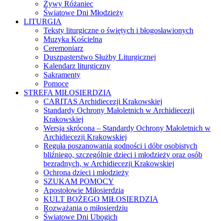
Żywy Różaniec
Światowe Dni Młodzieży
LITURGIA
Teksty liturgiczne o świętych i błogosławionych
Muzyka Kościelna
Ceremoniarz
Duszpasterstwo Służby Liturgicznej
Kalendarz liturgiczny
Sakramenty
Pomoce
STREFA MIŁOSIERDZIA
CARITAS Archidiecezji Krakowskiej
Standardy Ochrony Małoletnich w Archidiecezji
Krakowskiej
Wersja skrócona – Standardy Ochrony Małoletnich w
Archidiecezji Krakowskiej
Reguła poszanowania godności i dóbr osobistych
bliźniego, szczególnie dzieci i młodzieży oraz osób
bezradnych, w Archidiecezji Krakowskiej
Ochrona dzieci i młodzieży
SZUKAM POMOCY
Apostołowie Miłosierdzia
KULT BOŻEGO MIŁOSIERDZIA
Rozważania o miłosierdziu
Światowe Dni Ubogich