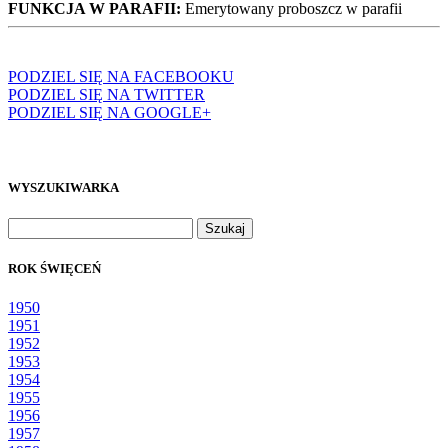
FUNKCJA W PARAFII:
Emerytowany proboszcz w parafii
PODZIEL SIĘ NA FACEBOOKU
PODZIEL SIĘ NA TWITTER
PODZIEL SIĘ NA GOOGLE+
WYSZUKIWARKA
Szukaj:
ROK ŚWIĘCEŃ
1950
1951
1952
1953
1954
1955
1956
1957