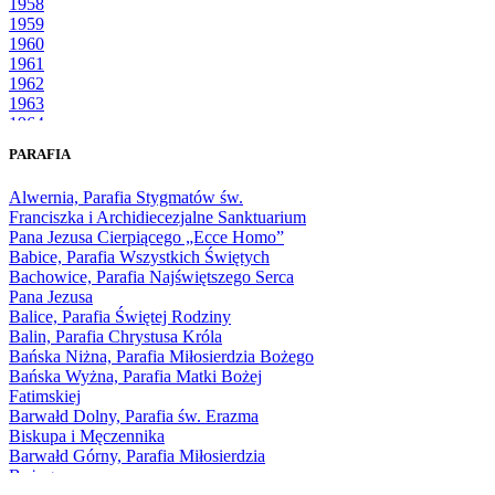
1958
1959
1960
1961
1962
1963
1964
1965
PARAFIA
1966
1967
Alwernia, Parafia Stygmatów św.
1968
Franciszka i Archidiecezjalne Sanktuarium
1969
Pana Jezusa Cierpiącego „Ecce Homo”
1970
Babice, Parafia Wszystkich Świętych
1971
Bachowice, Parafia Najświętszego Serca
1972
Pana Jezusa
1973
Balice, Parafia Świętej Rodziny
1974
Balin, Parafia Chrystusa Króla
1975
Bańska Niżna, Parafia Miłosierdzia Bożego
1976
Bańska Wyżna, Parafia Matki Bożej
1977
Fatimskiej
1978
Barwałd Dolny, Parafia św. Erazma
1979
Biskupa i Męczennika
1980
Barwałd Górny, Parafia Miłosierdzia
1981
Bożego
1982