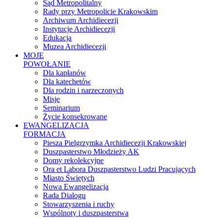
Sąd Metropolitalny
Rady przy Metropolicie Krakowskim
Archiwum Archidiecezji
Instytucje Archidiecezji
Edukacja
Muzea Archidiecezji
MOJE
POWOŁANIE
Dla kapłanów
Dla katechetów
Dla rodzin i narzeczonych
Misje
Seminarium
Życie konsekrowane
EWANGELIZACJA
FORMACJA
Piesza Pielgrzymka Archidiecezji Krakowskiej
Duszpasterstwo Młodzieży AK
Domy rekolekcyjne
Ora et Labora Duszpasterstwo Ludzi Pracujących
Miasto Świętych
Nowa Ewangelizacja
Rada Dialogu
Stowarzyszenia i ruchy
Wspólnoty i duszpasterstwa