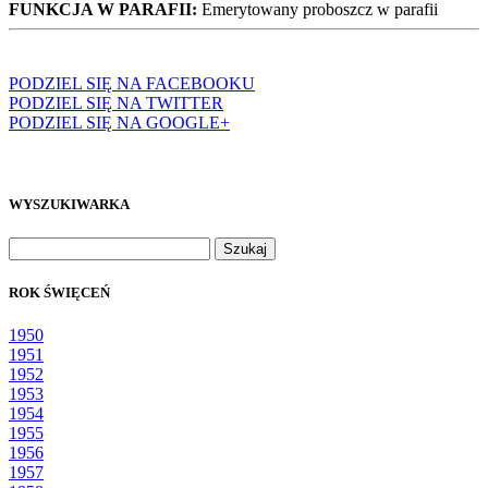
FUNKCJA W PARAFII:
Emerytowany proboszcz w parafii
PODZIEL SIĘ NA FACEBOOKU
PODZIEL SIĘ NA TWITTER
PODZIEL SIĘ NA GOOGLE+
WYSZUKIWARKA
Szukaj:
ROK ŚWIĘCEŃ
1950
1951
1952
1953
1954
1955
1956
1957