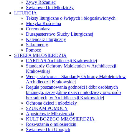
Żywy Różaniec
Światowe Dni Młodzieży
LITURGIA
Teksty liturgiczne o świętych i błogosławionych
Muzyka Kościelna
Ceremoniarz
Duszpasterstwo Służby Liturgicznej
Kalendarz liturgiczny
Sakramenty
Pomoce
STREFA MIŁOSIERDZIA
CARITAS Archidiecezji Krakowskiej
Standardy Ochrony Małoletnich w Archidiecezji
Krakowskiej
Wersja skrócona – Standardy Ochrony Małoletnich w
Archidiecezji Krakowskiej
Reguła poszanowania godności i dóbr osobistych
bliźniego, szczególnie dzieci i młodzieży oraz osób
bezradnych, w Archidiecezji Krakowskiej
Ochrona dzieci i młodzieży
SZUKAM POMOCY
Apostołowie Miłosierdzia
KULT BOŻEGO MIŁOSIERDZIA
Rozważania o miłosierdziu
Światowe Dni Ubogich