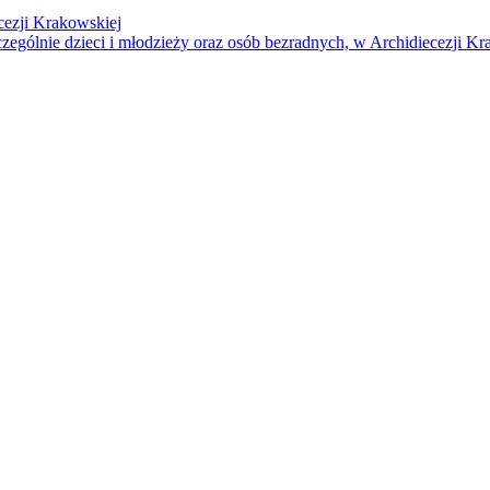
cezji Krakowskiej
czególnie dzieci i młodzieży oraz osób bezradnych, w Archidiecezji Kr