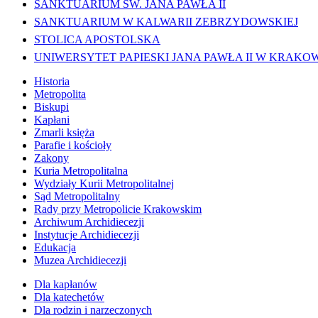
SANKTUARIUM ŚW. JANA PAWŁA II
SANKTUARIUM W KALWARII ZEBRZYDOWSKIEJ
STOLICA APOSTOLSKA
UNIWERSYTET PAPIESKI JANA PAWŁA II W KRAKO
Historia
Metropolita
Biskupi
Kapłani
Zmarli księża
Parafie i kościoły
Zakony
Kuria Metropolitalna
Wydziały Kurii Metropolitalnej
Sąd Metropolitalny
Rady przy Metropolicie Krakowskim
Archiwum Archidiecezji
Instytucje Archidiecezji
Edukacja
Muzea Archidiecezji
Dla kapłanów
Dla katechetów
Dla rodzin i narzeczonych