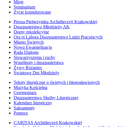
Misje
Seminarium
Życie konsekrowane
Piesza Pielgrzymka Archidiecezji Krakowskiej
Duszpasterstwo Młodzieży AK
Domy rekolekcyjne
Ora et Labora Duszpasterstwo Ludzi Pracujących
Miasto Świętych
Nowa Ewangelizacja
Rada Dialogu
Stowarzyszenia i ruchy
Wspólnoty i duszpasterstwa
Żywy Różaniec
Światowe Dni Młodzieży
Teksty liturgiczne o świętych i błogosławionych
Muzyka Kościelna
Ceremoniarz
Duszpasterstwo Służby Liturgicznej
Kalendarz liturgiczny
Sakramenty
Pomoce
CARITAS Archidiecezji Krakowskiej