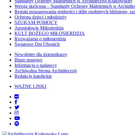
Standardy Ochrony Małoletnich w Archidiecezji Krakowskiej
Wersja skrócona – Standardy Ochrony Małoletnich w Archidie
Reguła poszanowania godności i dóbr osobistych bliźniego, sz
Ochrona dzieci i młodzieży
SZUKAM POMOCY
Apostołowie Miłosierdzia
KULT BOŻEGO MIŁOSIERDZIA
Rozważania o miłosierdziu
Światowe Dni Ubogich
Newsletter dla dziennikarzy
Biuro prasowe
Informacja o nadawcy
Archiwalna Strona Archidiecezji
Redakcje katolickie
WAŻNE LINKI