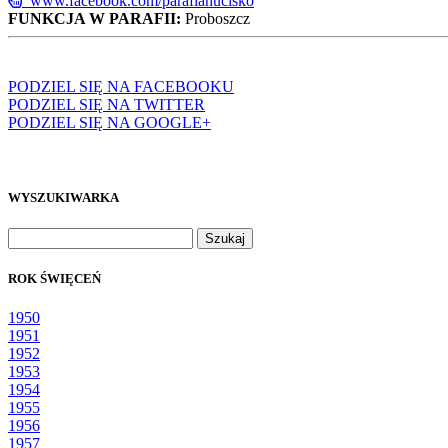
www.facebook.com/parafiahucisko
FUNKCJA W PARAFII:
Proboszcz
PODZIEL SIĘ NA FACEBOOKU
PODZIEL SIĘ NA TWITTER
PODZIEL SIĘ NA GOOGLE+
WYSZUKIWARKA
Szukaj:
ROK ŚWIĘCEŃ
1950
1951
1952
1953
1954
1955
1956
1957