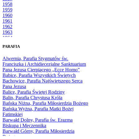
1958
1959
1960
1961
1962
1963
1964
1965
PARAFIA
1966
1967
Alwernia, Parafia Stygmatów św.
1968
Franciszka i Archidiecezjalne Sanktuarium
1969
Pana Jezusa Cierpiącego „Ecce Homo”
1970
Babice, Parafia Wszystkich Świętych
1971
Bachowice, Parafia Najświętszego Serca
1972
Pana Jezusa
1973
Balice, Parafia Świętej Rodziny
1974
Balin, Parafia Chrystusa Króla
1975
Bańska Niżna, Parafia Miłosierdzia Bożego
1976
Bańska Wyżna, Parafia Matki Bożej
1977
Fatimskiej
1978
Barwałd Dolny, Parafia św. Erazma
1979
Biskupa i Męczennika
1980
Barwałd Górny, Parafia Miłosierdzia
1981
Bożego
1982