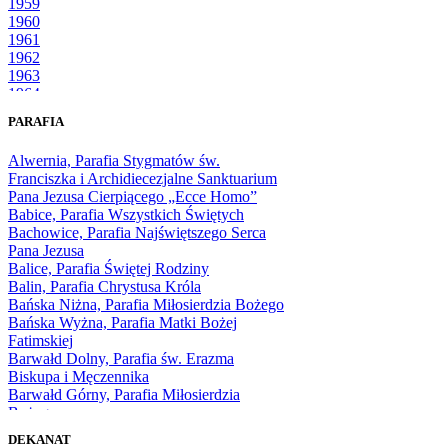
1959
1960
1961
1962
1963
1964
1965
PARAFIA
1966
1967
Alwernia, Parafia Stygmatów św.
1968
Franciszka i Archidiecezjalne Sanktuarium
1969
Pana Jezusa Cierpiącego „Ecce Homo”
1970
Babice, Parafia Wszystkich Świętych
1971
Bachowice, Parafia Najświętszego Serca
1972
Pana Jezusa
1973
Balice, Parafia Świętej Rodziny
1974
Balin, Parafia Chrystusa Króla
1975
Bańska Niżna, Parafia Miłosierdzia Bożego
1976
Bańska Wyżna, Parafia Matki Bożej
1977
Fatimskiej
1978
Barwałd Dolny, Parafia św. Erazma
1979
Biskupa i Męczennika
1980
Barwałd Górny, Parafia Miłosierdzia
1981
Bożego
1982
Bębło, Parafia Miłosierdzia Bożego
1983
DEKANAT