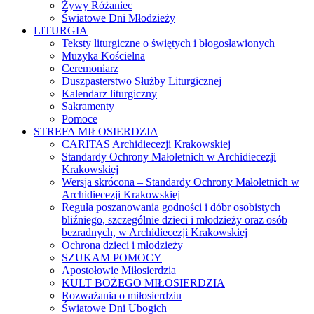
Żywy Różaniec
Światowe Dni Młodzieży
LITURGIA
Teksty liturgiczne o świętych i błogosławionych
Muzyka Kościelna
Ceremoniarz
Duszpasterstwo Służby Liturgicznej
Kalendarz liturgiczny
Sakramenty
Pomoce
STREFA MIŁOSIERDZIA
CARITAS Archidiecezji Krakowskiej
Standardy Ochrony Małoletnich w Archidiecezji
Krakowskiej
Wersja skrócona – Standardy Ochrony Małoletnich w
Archidiecezji Krakowskiej
Reguła poszanowania godności i dóbr osobistych
bliźniego, szczególnie dzieci i młodzieży oraz osób
bezradnych, w Archidiecezji Krakowskiej
Ochrona dzieci i młodzieży
SZUKAM POMOCY
Apostołowie Miłosierdzia
KULT BOŻEGO MIŁOSIERDZIA
Rozważania o miłosierdziu
Światowe Dni Ubogich