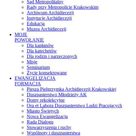
Sąd Metropolitalny
Rady przy Metropolicie Krakowskim
Archiwum Archidiecezji
Instytucje Archidiecezji
Edukacja
Muzea Archidiecezji
MOJE
POWOŁANIE
Dla kapłanów
Dla katechetów
Dla rodzin i narzeczonych
Misje
Seminarium
Życie konsekrowane
EWANGELIZACJA
FORMACJA
Piesza Pielgrzymka Archidiecezji Krakowskiej
Duszpasterstwo Młodzieży AK
Domy rekolekcyjne
Ora et Labora Duszpasterstwo Ludzi Pracujących
Miasto Świętych
Nowa Ewangelizacja
Rada Dialogu
Stowarzyszenia i ruchy
Wspólnoty i duszpasterstwa